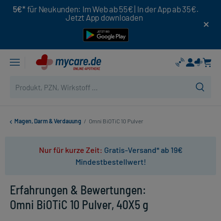
5€*
für Neukunden: Im Web ab 55€ | In der App ab 35€.
Jetzt App downloaden
Magen, Darm & Verdauung
/
Omni BiOTiC 10 Pulver
Nur für kurze Zeit:
Gratis-Versand* ab 19€
Mindestbestellwert!
Erfahrungen & Bewertungen:
Omni BiOTiC 10 Pulver, 40X5 g