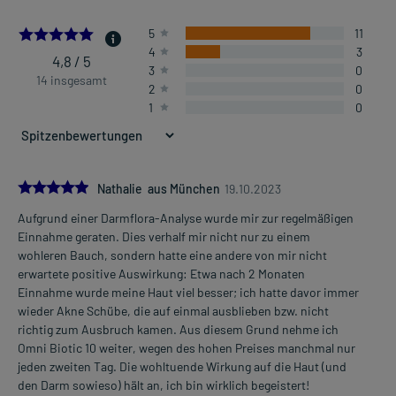
4.785714285714286
5
11
4
3
4,8 / 5
3
0
14 insgesamt
2
0
1
0
5.0
Nathalie aus München
19.10.2023
Aufgrund einer Darmflora-Analyse wurde mir zur regelmäßigen
Einnahme geraten. Dies verhalf mir nicht nur zu einem
wohleren Bauch, sondern hatte eine andere von mir nicht
erwartete positive Auswirkung: Etwa nach 2 Monaten
Einnahme wurde meine Haut viel besser; ich hatte davor immer
wieder Akne Schübe, die auf einmal ausblieben bzw. nicht
richtig zum Ausbruch kamen. Aus diesem Grund nehme ich
Omni Biotic 10 weiter, wegen des hohen Preises manchmal nur
jeden zweiten Tag. Die wohltuende Wirkung auf die Haut (und
den Darm sowieso) hält an, ich bin wirklich begeistert!