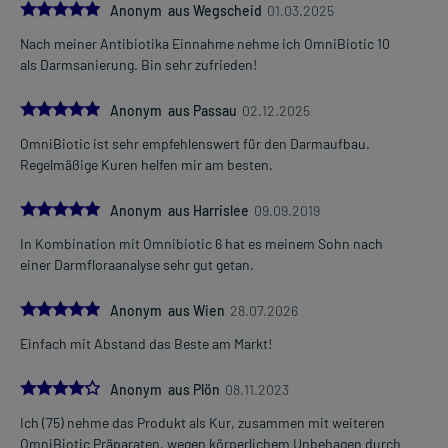
5.0
Anonym aus Wegscheid
01.03.2025
Nach meiner Antibiotika Einnahme nehme ich OmniBiotic 10
als Darmsanierung. Bin sehr zufrieden!
5.0
Anonym aus Passau
02.12.2025
OmniBiotic ist sehr empfehlenswert für den Darmaufbau.
Regelmäßige Kuren helfen mir am besten.
5.0
Anonym aus Harrislee
09.09.2019
In Kombination mit Omnibiotic 6 hat es meinem Sohn nach
einer Darmfloraanalyse sehr gut getan.
5.0
Anonym aus Wien
28.07.2026
Einfach mit Abstand das Beste am Markt!
4.0
Anonym aus Plön
08.11.2023
Ich (75) nehme das Produkt als Kur, zusammen mit weiteren
OmniBiotic Präparaten, wegen körperlichem Unbehagen durch