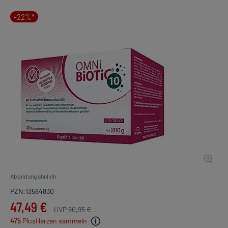
-22%*
Abbildung ähnlich
PZN:13584830
47,49 €
UVP
60,95 €
475
PlusHerzen sammeln