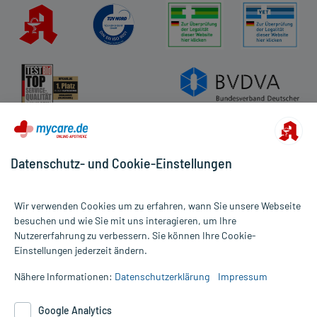
Datenschutz- und Cookie-Einstellungen
Wir verwenden Cookies um zu erfahren, wann Sie unsere Webseite
besuchen und wie Sie mit uns interagieren, um Ihre
Nutzererfahrung zu verbessern. Sie können Ihre Cookie-
Alle Preise gelten inkl. MwSt., ggf. zzgl. Versandkosten
Einstellungen jederzeit ändern.
Informationen auf dieser Website werden ausschließlich für
informative Zwecke zur Verfügung gestellt. Sie ersetzen keinesfalls
Nähere Informationen:
Datenschutzerklärung
Impressum
die Untersuchung und Behandlung durch einen Arzt. Bitte
beachten Sie, dass hierdurch weder Diagnosen gestellt noch
Google Analytics
Therapien eingeleitet werden können. | Diese Webseite benutzt