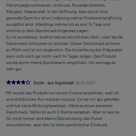
Fibromyalgie schmerzen, Arthrose, Muskelproblemen,
Allergien, Haarausfall, in der Hoffnung, dass durch eine
generelle Darm kur eine Linderung meiner Probleme langfristig
ausgelöst wird. Allerdings nehme ich es erst 14 Tage und
möchte zu dem Geschmack folgendes sagen:
Es ist wunderbar, endlich keinen künstlichen Obst- oder Vanille
Geschmack schlucken zu müssen. Dieser Geschmack erinnert
an Milch und ist mir angenehm. Die Auswirkung des Präparates
kann sich noch gar nicht nach 14 Tagen zeigen. Das Produkt
wurde durch meine Apothekerin empfohlen. Ich vertrage es
sehr gut.
4.0
Guido aus Ingolstadt
19.10.2023
Mir wurde das Produkt von einem Freund empfohlen, weil ich
eine Antibiotika-Kur machen musste. Es hat mir gut geholfen
und hat seine Wirkung bewiesen. Hätte es einen besseren
Geschmack, hätte ich auch 5 Sterne vergeben. Aber so war es
für mich Immer eine kleine Überwindung, das Pulver
einzunehmen, aber das ist mein persönlicher Eindruck.