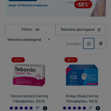
Detail- & Pflichtinformationen
Filtern
Relevanz absteigend
Relevanz absteigend
Anzeigen:
-22%*
-60%*
Tebonin konzent 240 mg
Ginkgo Stada 240 mg
Filmtabletten, 120 St
Filmtabletten, 120 St
4.818181818181818
5.0
11
*
2
*