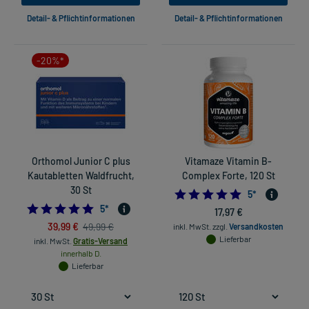
Detail- & Pflichtinformationen
Detail- & Pflichtinformationen
-20%*
Orthomol Junior C plus
Vitamaze Vitamin B-
Kautabletten Waldfrucht,
Complex Forte, 120 St
30 St
5.0
5
*
5.0
5
*
17,97 €
39,99 €
49,99 €
inkl. MwSt.
zzgl.
Versandkosten
Lieferbar
inkl. MwSt.
Gratis-Versand
innerhalb D.
Lieferbar