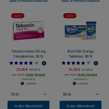
Detail- & Pflichtinformationen
Detail- & Pflichtinformationen
-22%*
-20%*
Tebonin intens 120 mg
Bion3 50+ Energy
Filmtabletten, 30 St
Tabletten, 90 St
5.0
5.0
4
*
5
*
23,99 €
34,39 €
30,90 €
42,99 €
inkl. MwSt.
Gratis-Versand
inkl. MwSt.
Gratis-Versand
innerhalb D.
innerhalb D.
Lieferbar
Lieferbar
In den Warenkorb
In den Warenkorb