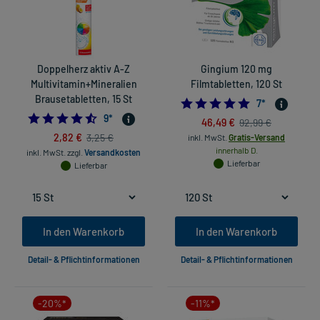
Doppelherz aktiv A-Z
Gingium 120 mg
Multivitamin+Mineralien
Filmtabletten, 120 St
Brausetabletten, 15 St
5.0
7
*
4.555555555555555
9
*
46,49 €
92,99 €
2,82 €
3,25 €
inkl. MwSt.
Gratis-Versand
innerhalb D.
inkl. MwSt.
zzgl.
Versandkosten
Lieferbar
Lieferbar
In den Warenkorb
In den Warenkorb
Detail- & Pflichtinformationen
Detail- & Pflichtinformationen
-20%*
-11%*