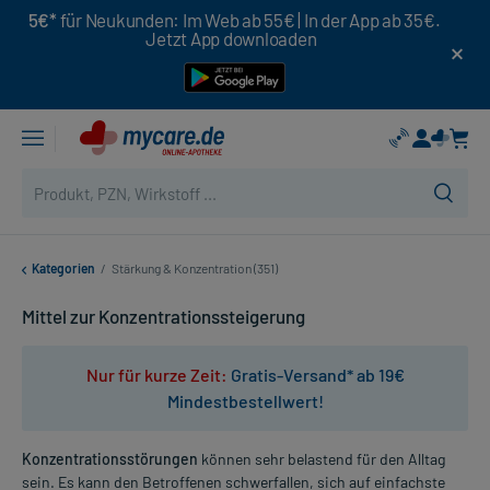
5€*
für Neukunden: Im Web ab 55€ | In der App ab 35€.
Jetzt App downloaden
Kategorien
/
Stärkung & Konzentration (351)
Mittel zur Konzentrationssteigerung
Nur für kurze Zeit:
Gratis-Versand* ab 19€
Mindestbestellwert!
Konzentrationsstörungen
können sehr belastend für den Alltag
sein. Es kann den Betroffenen schwerfallen, sich auf einfachste