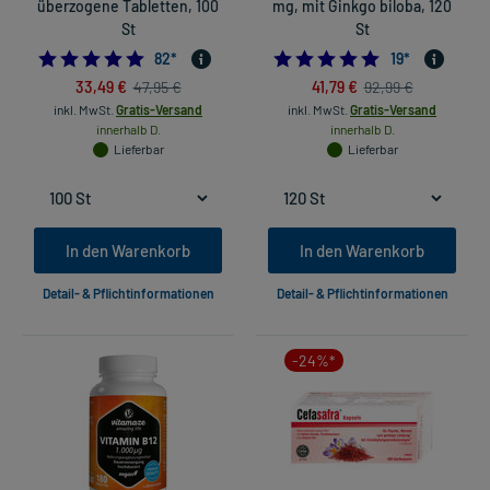
überzogene Tabletten, 100
mg, mit Ginkgo biloba, 120
St
St
5.0
4.789473684210
82
*
19
*
33,49 €
41,79 €
47,95 €
92,99 €
inkl. MwSt.
Gratis-Versand
inkl. MwSt.
Gratis-Versand
innerhalb D.
innerhalb D.
Lieferbar
Lieferbar
In den Warenkorb
In den Warenkorb
Detail- & Pflichtinformationen
Detail- & Pflichtinformationen
-24%*