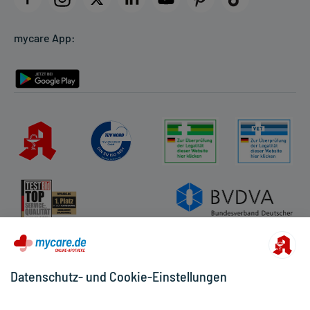
Cookie-Einstellungen
mycare App:
Rückgabe/Widerruf
Barrierefreiheitserklärung
Datenschutz- und Cookie-Einstellungen