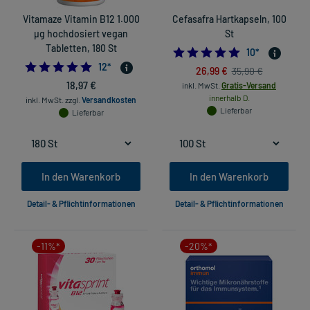
Vitamaze Vitamin B12 1.000
Cefasafra Hartkapseln, 100
µg hochdosiert vegan
St
Tabletten, 180 St
4.9
10
*
5.0
12
*
26,99 €
35,90 €
18,97 €
inkl. MwSt.
Gratis-Versand
innerhalb D.
inkl. MwSt.
zzgl.
Versandkosten
Lieferbar
Lieferbar
In den Warenkorb
In den Warenkorb
Detail- & Pflichtinformationen
Detail- & Pflichtinformationen
-11%*
-20%*