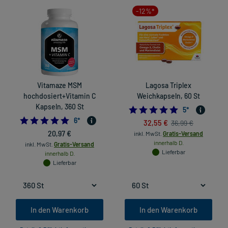
-12%*
Vitamaze MSM
Lagosa Triplex
hochdosiert+Vitamin C
Weichkapseln, 60 St
Kapseln, 360 St
5.0
5
*
4.833333333333333
6
*
32,55 €
36,99 €
20,97 €
inkl. MwSt.
Gratis-Versand
innerhalb D.
inkl. MwSt.
Gratis-Versand
Lieferbar
innerhalb D.
Lieferbar
In den Warenkorb
In den Warenkorb