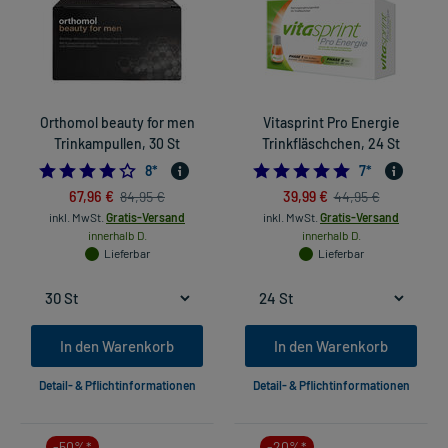
Orthomol beauty for men
Vitasprint Pro Energie
Trinkampullen, 30 St
Trinkfläschchen, 24 St
4.25
4.857142857142
8
*
7
*
67,96 €
39,99 €
84,95 €
44,95 €
inkl. MwSt.
Gratis-Versand
inkl. MwSt.
Gratis-Versand
innerhalb D.
innerhalb D.
Lieferbar
Lieferbar
In den Warenkorb
In den Warenkorb
Detail- & Pflichtinformationen
Detail- & Pflichtinformationen
-50%*
-20%*