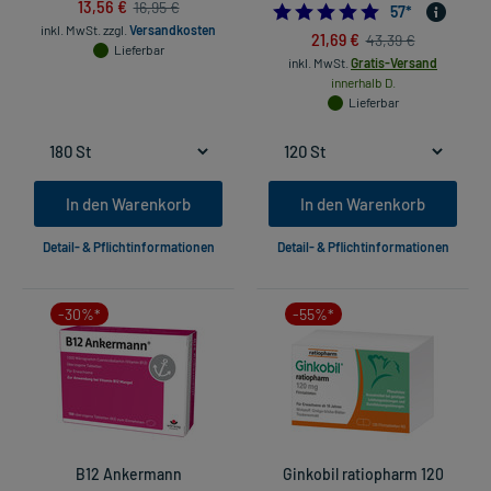
13,56 €
16,95 €
4.771929824561
57
*
inkl. MwSt.
zzgl.
Versandkosten
21,69 €
43,39 €
Lieferbar
inkl. MwSt.
Gratis-Versand
innerhalb D.
Lieferbar
In den Warenkorb
In den Warenkorb
Detail- & Pflichtinformationen
Detail- & Pflichtinformationen
-30%*
-55%*
B12 Ankermann
Ginkobil ratiopharm 120