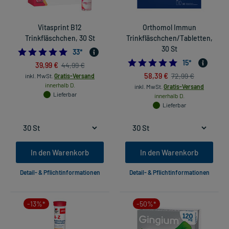
Vitasprint B12
Orthomol Immun
Trinkfläschchen, 30 St
Trinkfläschchen/Tabletten,
30 St
4.696969696969697
33
*
4.866666666666
15
*
39,99 €
44,99 €
58,39 €
72,99 €
inkl. MwSt.
Gratis-Versand
innerhalb D.
inkl. MwSt.
Gratis-Versand
Lieferbar
innerhalb D.
Lieferbar
In den Warenkorb
In den Warenkorb
Detail- & Pflichtinformationen
Detail- & Pflichtinformationen
-13%*
-50%*