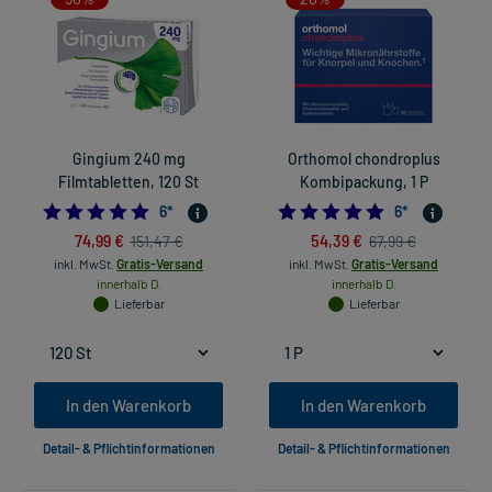
Gingium 240 mg
Orthomol chondroplus
Filmtabletten, 120 St
Kombipackung, 1 P
5.0
4.833333333333
6
*
6
*
74,99 €
54,39 €
151,47 €
67,99 €
inkl. MwSt.
Gratis-Versand
inkl. MwSt.
Gratis-Versand
innerhalb D.
innerhalb D.
Lieferbar
Lieferbar
In den Warenkorb
In den Warenkorb
Detail- & Pflichtinformationen
Detail- & Pflichtinformationen