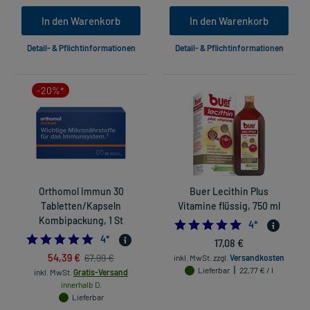
In den Warenkorb
In den Warenkorb
Detail- & Pflichtinformationen
Detail- & Pflichtinformationen
-20%*
Orthomol Immun 30
Buer Lecithin Plus
Tabletten/Kapseln
Vitamine flüssig, 750 ml
Kombipackung, 1 St
5.0
4
*
5.0
4
*
17,08 €
54,39 €
67,99 €
inkl. MwSt.
zzgl.
Versandkosten
Lieferbar
22,77 € / l
inkl. MwSt.
Gratis-Versand
innerhalb D.
Lieferbar