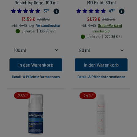
Gesichtspflege, 100 ml
MD Fluid, 80 ml
4.72972972972973
4.851063829787
37
*
47
*
13,59 €
21,79 €
18,95 €
31,25 €
inkl. MwSt.
zzgl.
Versandkosten
inkl. MwSt.
Gratis-Versand
Lieferbar
135,90 € / l
innerhalb D.
Lieferbar
272,38 € / l
In den Warenkorb
In den Warenkorb
Detail- & Pflichtinformationen
Detail- & Pflichtinformationen
-25%*
-24%*