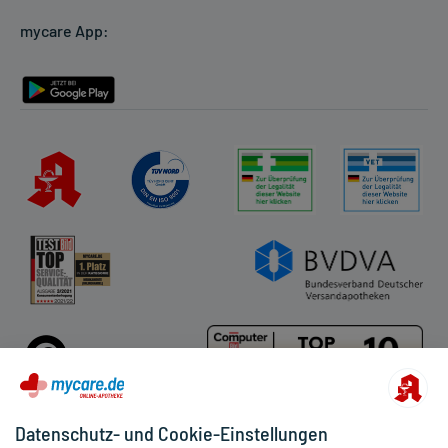
Cookie-Einstellungen
mycare App:
Rückgabe/Widerruf
Barrierefreiheitserklärung
Datenschutz- und Cookie-Einstellungen