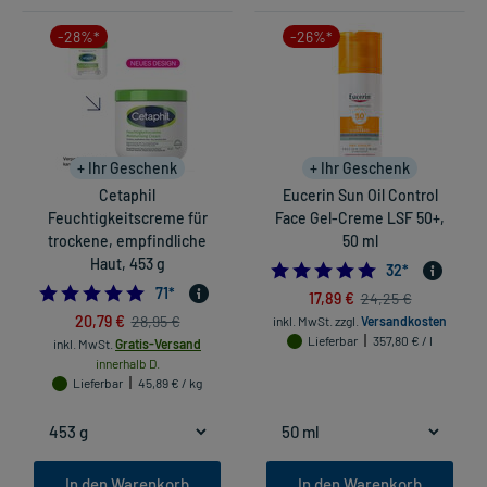
-28%*
-26%*
+ Ihr Geschenk
+ Ihr Geschenk
Cetaphil
Eucerin Sun Oil Control
Feuchtigkeitscreme für
Face Gel-Creme LSF 50+,
trockene, empfindliche
50 ml
Haut, 453 g
4.875
32
*
4.901408450704225
71
*
17,89 €
24,25 €
20,79 €
28,95 €
inkl. MwSt.
zzgl.
Versandkosten
Lieferbar
357,80 € / l
inkl. MwSt.
Gratis-Versand
innerhalb D.
Lieferbar
45,89 € / kg
In den Warenkorb
In den Warenkorb