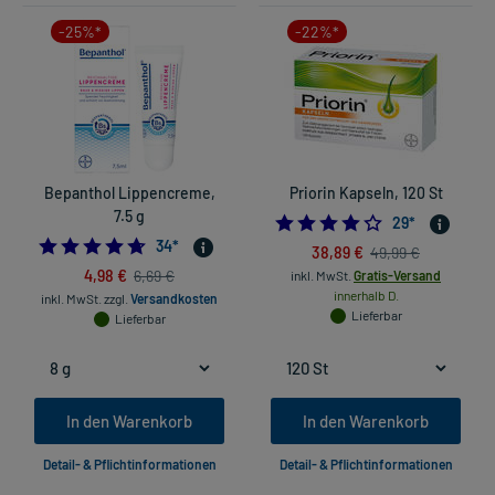
-25%*
-22%*
Bepanthol Lippencreme,
Priorin Kapseln, 120 St
7.5 g
4.206896551724
29
*
4.676470588235294
34
*
38,89 €
49,99 €
4,98 €
6,69 €
inkl. MwSt.
Gratis-Versand
innerhalb D.
inkl. MwSt.
zzgl.
Versandkosten
Lieferbar
Lieferbar
In den Warenkorb
In den Warenkorb
Detail- & Pflichtinformationen
Detail- & Pflichtinformationen