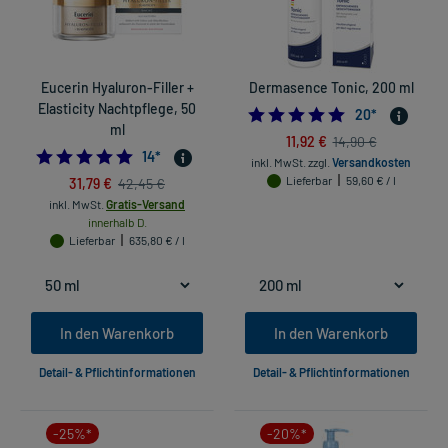
Eucerin Hyaluron-Filler +
Dermasence Tonic, 200 ml
Elasticity Nachtpflege, 50
4.95
20
*
ml
11,92 €
14,90 €
4.857142857142857
14
*
inkl. MwSt.
zzgl.
Versandkosten
31,79 €
Lieferbar
59,60 € / l
42,45 €
inkl. MwSt.
Gratis-Versand
innerhalb D.
Lieferbar
635,80 € / l
In den Warenkorb
In den Warenkorb
Detail- & Pflichtinformationen
Detail- & Pflichtinformationen
-25%*
-20%*