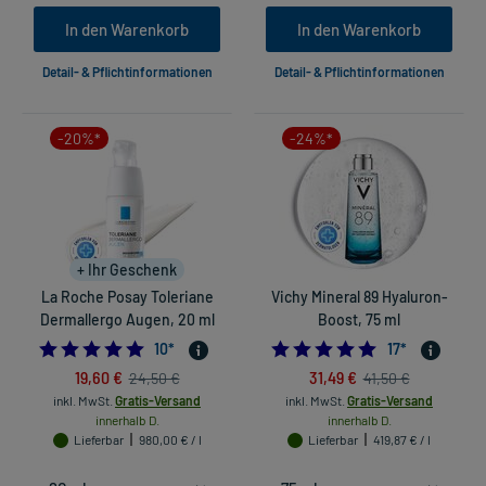
In den Warenkorb
In den Warenkorb
Detail- & Pflichtinformationen
Detail- & Pflichtinformationen
-20%*
-24%*
+ Ihr Geschenk
La Roche Posay Toleriane
Vichy Mineral 89 Hyaluron-
Dermallergo Augen, 20 ml
Boost, 75 ml
4.8
4.941176470588
10
*
17
*
19,60 €
31,49 €
24,50 €
41,50 €
inkl. MwSt.
Gratis-Versand
inkl. MwSt.
Gratis-Versand
innerhalb D.
innerhalb D.
Lieferbar
980,00 € / l
Lieferbar
419,87 € / l