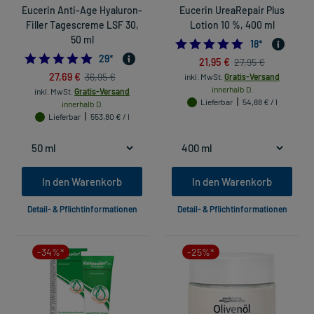
Eucerin Anti-Age Hyaluron-
Eucerin UreaRepair Plus
Filler Tagescreme LSF 30,
Lotion 10 %, 400 ml
50 ml
4.833333333333
18
*
4.827586206896552
29
*
21,95 €
27,95 €
27,69 €
36,95 €
inkl. MwSt.
Gratis-Versand
innerhalb D.
inkl. MwSt.
Gratis-Versand
Lieferbar
54,88 € / l
innerhalb D.
Lieferbar
553,80 € / l
In den Warenkorb
In den Warenkorb
Detail- & Pflichtinformationen
Detail- & Pflichtinformationen
-34%*
-25%*