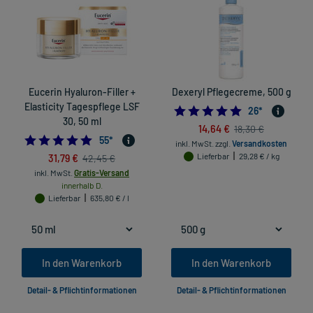
Eucerin Hyaluron-Filler +
Dexeryl Pflegecreme, 500 g
Elasticity Tagespflege LSF
5.0
26
*
30, 50 ml
14,64 €
18,30 €
4.836363636363636
55
*
inkl. MwSt.
zzgl.
Versandkosten
31,79 €
Lieferbar
29,28 € / kg
42,45 €
inkl. MwSt.
Gratis-Versand
innerhalb D.
Lieferbar
635,80 € / l
In den Warenkorb
In den Warenkorb
Detail- & Pflichtinformationen
Detail- & Pflichtinformationen