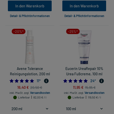
In den Warenkorb
In den Warenkorb
Detail- & Pflichtinformationen
Detail- & Pflichtinformationen
-20%*
-25%*
Avene Tolerance
Eucerin UreaRepair 10%
Reinigungslotion, 200 ml
Urea Fußcreme, 100 ml
5.0
4.833333333333
11
*
24
*
16,40 €
11,95 €
20,50 €
15,95 €
inkl. MwSt.
zzgl.
Versandkosten
inkl. MwSt.
zzgl.
Versandkosten
Lieferbar
82,00 € / l
Lieferbar
119,50 € / l