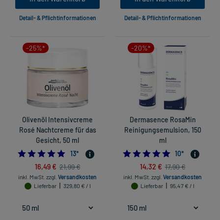
Detail- & Pflichtinformationen
Detail- & Pflichtinformationen
-25%*
-20%*
Olivenöl Intensivcreme
Dermasence RosaMin
Rosé Nachtcreme für das
Reinigungsemulsion, 150
Gesicht, 50 ml
ml
5.0
4.8
13
*
10
*
16,49 €
14,32 €
21,99 €
17,90 €
inkl. MwSt.
zzgl.
Versandkosten
inkl. MwSt.
zzgl.
Versandkosten
Lieferbar
329,80 € / l
Lieferbar
95,47 € / l