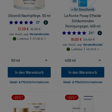
+ Ihr Geschenk
Olivenöl Nachtpflege, 50 ml
La Roche Posay Effaclar
Schäumendes
5.0
13
*
Reinigungsgel, 400 ml
13,59 €
16,99 €
5.0
24
*
inkl. MwSt.
zzgl.
Versandkosten
Lieferbar
271,80 € / l
18,00 €
22,50 €
inkl. MwSt.
zzgl.
Versandkosten
Lieferbar
45,00 € / l
In den Warenkorb
In den Warenkorb
Detail- & Pflichtinformationen
Detail- & Pflichtinformationen
-25%*
-20%*