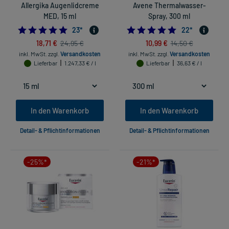
Allergika Augenlidcreme
Avene Thermalwasser-
MED, 15 ml
Spray, 300 ml
4.869565217391305
5.0
23
*
22
*
18,71 €
10,99 €
24,95 €
14,50 €
inkl. MwSt.
zzgl.
Versandkosten
inkl. MwSt.
zzgl.
Versandkosten
Lieferbar
1.247,33 € / l
Lieferbar
36,63 € / l
In den Warenkorb
In den Warenkorb
Detail- & Pflichtinformationen
Detail- & Pflichtinformationen
-25%*
-21%*