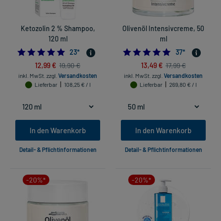
Ketozolin 2 % Shampoo,
Olivenöl Intensivcreme, 50
120 ml
ml
4.826086956521739
4.783783783783
23
*
37
*
12,99 €
13,49 €
19,90 €
17,99 €
inkl. MwSt.
zzgl.
Versandkosten
inkl. MwSt.
zzgl.
Versandkosten
Lieferbar
108,25 € / l
Lieferbar
269,80 € / l
In den Warenkorb
In den Warenkorb
Detail- & Pflichtinformationen
Detail- & Pflichtinformationen
-20%*
-20%*