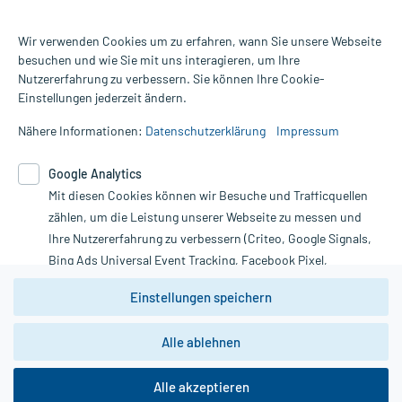
Für die Produkte der Kategorie Avene wurden 368 Bewertungen
Wir verwenden Cookies um zu erfahren, wann Sie unsere Webseite
mit durchschnittlich 4,8 von 5 Sternen abgegeben.
besuchen und wie Sie mit uns interagieren, um Ihre
Nutzererfahrung zu verbessern. Sie können Ihre Cookie-
Alle Preise gelten inkl. MwSt., ggf. zzgl. Versandkosten
Einstellungen jederzeit ändern.
Informationen auf dieser Website werden ausschließlich für
informative Zwecke zur Verfügung gestellt. Sie ersetzen keinesfalls
Nähere Informationen:
Datenschutzerklärung
Impressum
die Untersuchung und Behandlung durch einen Arzt. Bitte
beachten Sie, dass hierdurch weder Diagnosen gestellt noch
Google Analytics
Therapien eingeleitet werden können. | Diese Webseite benutzt
Google Analytics. Lesen Sie bitte dazu die wichtigen Hinweise in
Mit diesen Cookies können wir Besuche und Trafficquellen
unserer Datenschutzerklärung. Für den Widerruf einer Bestellung
zählen, um die Leistung unserer Webseite zu messen und
nutzen Sie das Formular:
Ihre Nutzererfahrung zu verbessern (Criteo, Google Signals,
Bing Ads Universal Event Tracking, Facebook Pixel,
Vertrag widerrufen
Youtube-Social Plugin).
Einstellungen speichern
Wir weisen darauf hin, dass die
Datenschutzbestimmungen von
Google Analytics
nicht
*Hinweise zu unseren Aktionen und Bewertungen
Alle ablehnen
zwingend den Europäischen Anforderungen gem. EU-
DSGVO genügen und ein Datentransfer in Drittstaaten bzw.
die USA nicht ausgeschlossen werden kann. Wie die
Alle akzeptieren
Daten dort verarbeitet werden, kann nicht geprüft und