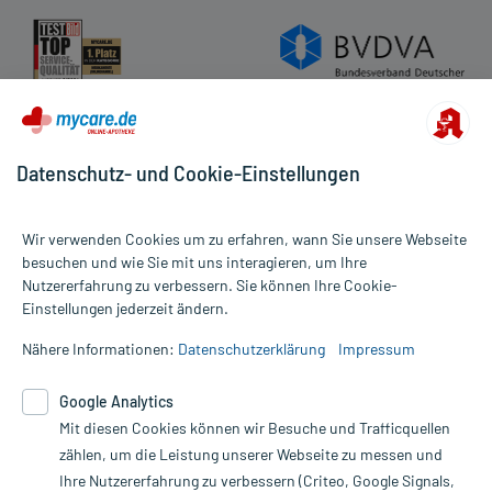
Cookie-Einstellungen
Rückgabe/Widerruf
Barrierefreiheitserklärung
Datenschutz- und Cookie-Einstellungen
Wir verwenden Cookies um zu erfahren, wann Sie unsere Webseite
besuchen und wie Sie mit uns interagieren, um Ihre
Nutzererfahrung zu verbessern. Sie können Ihre Cookie-
Alle Preise gelten inkl. MwSt., ggf. zzgl. Versandkosten
Einstellungen jederzeit ändern.
Informationen auf dieser Website werden ausschließlich für
informative Zwecke zur Verfügung gestellt. Sie ersetzen keinesfalls
Nähere Informationen:
Datenschutzerklärung
Impressum
die Untersuchung und Behandlung durch einen Arzt. Bitte
beachten Sie, dass hierdurch weder Diagnosen gestellt noch
Google Analytics
Therapien eingeleitet werden können. | Diese Webseite benutzt
Mit diesen Cookies können wir Besuche und Trafficquellen
Google Analytics. Lesen Sie bitte dazu die wichtigen Hinweise in
unserer Datenschutzerklärung. Für den Widerruf einer Bestellung
zählen, um die Leistung unserer Webseite zu messen und
nutzen Sie das Formular:
Ihre Nutzererfahrung zu verbessern (Criteo, Google Signals,