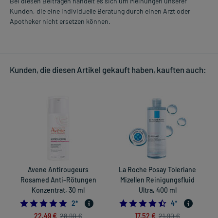
Bei diesen Beiträgen handelt es sich um Meinungen unserer
Kunden, die eine individuelle Beratung durch einen Arzt oder
Apotheker nicht ersetzen können.
Kunden, die diesen Artikel gekauft haben, kauften auch:
Avene Antirougeurs
La Roche Posay Toleriane
Rosamed Anti-Rötungen
Mizellen Reinigungsfluid
Konzentrat, 30 ml
Ultra, 400 ml
5.0
4.5
2
*
4
*
22,49 €
17,52 €
28,90 €
21,90 €