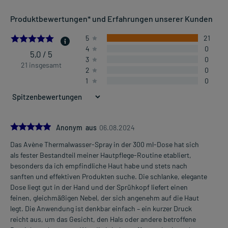
Produktbewertungen* und Erfahrungen unserer Kunden
5.0
5
21
4
0
5,0 / 5
3
0
21 insgesamt
2
0
1
0
5.0
Anonym aus
06.08.2024
Das Avène Thermalwasser-Spray in der 300 ml-Dose hat sich
als fester Bestandteil meiner Hautpflege-Routine etabliert,
besonders da ich empfindliche Haut habe und stets nach
sanften und effektiven Produkten suche. Die schlanke, elegante
Dose liegt gut in der Hand und der Sprühkopf liefert einen
feinen, gleichmäßigen Nebel, der sich angenehm auf die Haut
legt. Die Anwendung ist denkbar einfach – ein kurzer Druck
reicht aus, um das Gesicht, den Hals oder andere betroffene