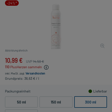
-24%*
Abbildung ähnlich
10,99 €
UVP
14,50 €
110
PlusHerzen sammeln
inkl. MwSt.
zzgl.
Versandkosten
Grundpreis: 36,63 € / l
Packungseinheit
Lieferbar
50 ml
150 ml
300 ml