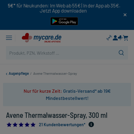
5€*
für Neukunden: Im Web ab 55€ | In der App ab 35€.
Jetzt App downloaden
Augenpflege
/
Avene Thermalwasser-Spray
Nur für kurze Zeit:
Gratis-Versand* ab 19€
Mindestbestellwert!
Avene Thermalwasser-Spray, 300 ml
5.0
21 Kundenbewertungen*