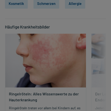
Kosmetik
Schmerzen
Allergie
Häufige Krankheitsbilder
Ringelröteln: Alles Wissenswerte zu der
Der Leit
Hauterkrankung
Endomet
Ringelröteln treten vor allem bei Kindern auf, es
Jeden Mon