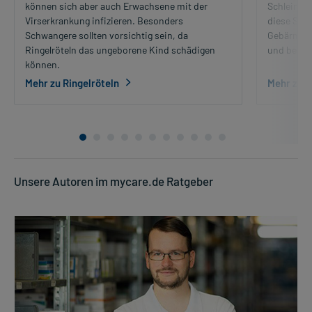
können sich aber auch Erwachsene mit der
Schleimhau
Virserkrankung infizieren. Besonders
diese Sch
Schwangere sollten vorsichtig sein, da
Gebärmutt
Ringelröteln das ungeborene Kind schädigen
und behand
können.
Mehr zu Ringelröteln
Mehr zu 
Unsere Autoren im mycare.de Ratgeber