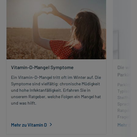
Vitamin-D-Mangel Symptome
Die wich
Parkinso
Ein Vitamin-D-Mangel tritt oft im Winter auf. Die
Symptome sind vielfältig: chronische Müdigkeit
Parkinson 
und hohe Infektanfälligkeit. Erfahren Sie in
Typische 
unserem Ratgeber, welche Folgen ein Mangel hat
Steifheit 
und was hilft.
Sprachschw
Ratgeber d
Fragen zu 
Mehr zu Vitamin D
Mehr zu P