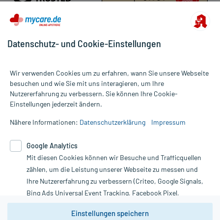
Datenschutz- und Cookie-Einstellungen
Für die Produkte der Kategorie Magen, Darm & Verdauung wurden
3374 Bewertungen mit durchschnittlich 4,8 von 5 Sternen
Wir verwenden Cookies um zu erfahren, wann Sie unsere Webseite
abgegeben.
besuchen und wie Sie mit uns interagieren, um Ihre
Nutzererfahrung zu verbessern. Sie können Ihre Cookie-
Alle Preise gelten inkl. MwSt., ggf. zzgl. Versandkosten
Einstellungen jederzeit ändern.
Informationen auf dieser Website werden ausschließlich für
informative Zwecke zur Verfügung gestellt. Sie ersetzen keinesfalls
Nähere Informationen:
Datenschutzerklärung
Impressum
die Untersuchung und Behandlung durch einen Arzt. Bitte
beachten Sie, dass hierdurch weder Diagnosen gestellt noch
Google Analytics
Therapien eingeleitet werden können. | Diese Webseite benutzt
Google Analytics. Lesen Sie bitte dazu die wichtigen Hinweise in
Mit diesen Cookies können wir Besuche und Trafficquellen
unserer Datenschutzerklärung. Für den Widerruf einer Bestellung
zählen, um die Leistung unserer Webseite zu messen und
nutzen Sie das Formular:
Ihre Nutzererfahrung zu verbessern (Criteo, Google Signals,
Bing Ads Universal Event Tracking, Facebook Pixel,
Vertrag widerrufen
Youtube-Social Plugin).
Einstellungen speichern