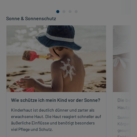
Sonne & Sonnenschutz
Wie schütze ich mein Kind vor der Sonne?
Die best
Hautpfl
Kinderhaut ist deutlich dünner und zarter als
erwachsene Haut. Die Haut reagiert schneller auf
Sonnenlich
äußerliche Einflüsse und benötigt besonders
Körper. D
viel Pflege und Schutz.
gesund ble
Entdecken