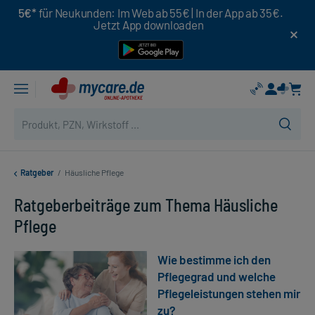
5€*
für Neukunden: Im Web ab 55€ | In der App ab 35€.
Jetzt App downloaden
Ratgeber
/
Häusliche Pflege
Ratgeberbeiträge zum Thema Häusliche
Pflege
Wie bestimme ich den
Pflegegrad und welche
Pflegeleistungen stehen mir
zu?