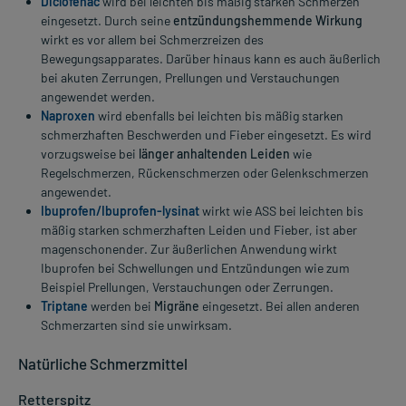
Diclofenac
wird bei leichten bis mäßig starken Schmerzen
eingesetzt. Durch seine
entzündungshemmende Wirkung
wirkt es vor allem bei Schmerzreizen des
Bewegungsapparates. Darüber hinaus kann es auch äußerlich
bei akuten Zerrungen, Prellungen und Verstauchungen
angewendet werden.
Naproxen
wird ebenfalls bei leichten bis mäßig starken
schmerzhaften Beschwerden und Fieber eingesetzt. Es wird
vorzugsweise bei
länger anhaltenden Leiden
wie
Regelschmerzen, Rückenschmerzen oder Gelenkschmerzen
angewendet.
Ibuprofen/Ibuprofen-lysinat
wirkt wie ASS bei leichten bis
mäßig starken schmerzhaften Leiden und Fieber, ist aber
magenschonender. Zur äußerlichen Anwendung wirkt
Ibuprofen bei Schwellungen und Entzündungen wie zum
Beispiel Prellungen, Verstauchungen oder Zerrungen.
Triptane
werden bei
Migräne
eingesetzt. Bei allen anderen
Schmerzarten sind sie unwirksam.
Natürliche Schmerzmittel
Retterspitz