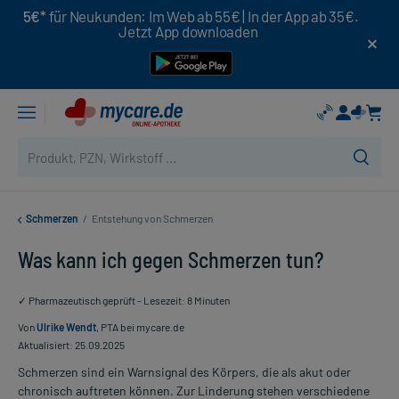
5€*
für Neukunden: Im Web ab 55€ | In der App ab 35€.
Jetzt App downloaden
Schmerzen
/
Entstehung von Schmerzen
Was kann ich gegen Schmerzen tun?
✓ Pharmazeutisch geprüft - Lesezeit: 8 Minuten
Von
Ulrike Wendt
, PTA bei mycare.de
Aktualisiert: 25.09.2025
Schmerzen sind ein Warnsignal des Körpers, die als akut oder
chronisch auftreten können. Zur Linderung stehen verschiedene