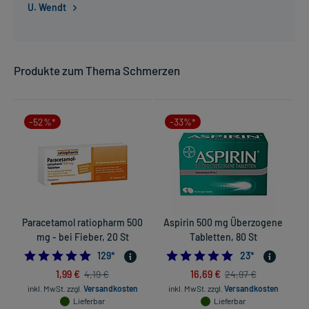
U. Wendt
Produkte zum Thema Schmerzen
-52%*
-33%*
Paracetamol ratiopharm 500
Aspirin 500 mg Überzogene
mg - bei Fieber, 20 St
Tabletten, 80 St
4.8062015503875966
4.8260869565217
129
*
23
*
1,99 €
16,69 €
4,19 €
24,97 €
inkl. MwSt.
zzgl.
Versandkosten
inkl. MwSt.
zzgl.
Versandkosten
Lieferbar
Lieferbar