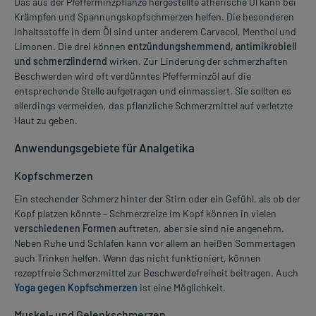
Das aus der Pfefferminzpflanze hergestellte ätherische Öl kann bei
Krämpfen und Spannungskopfschmerzen helfen. Die besonderen
Inhaltsstoffe in dem Öl sind unter anderem Carvacol, Menthol und
Limonen. Die drei können
entzündungshemmend, antimikrobiell
und schmerzlindernd
wirken. Zur Linderung der schmerzhaften
Beschwerden wird oft verdünntes Pfefferminzöl auf die
entsprechende Stelle aufgetragen und einmassiert. Sie sollten es
allerdings vermeiden, das pflanzliche Schmerzmittel auf verletzte
Haut zu geben.
Anwendungsgebiete für Analgetika
Kopfschmerzen
Ein stechender Schmerz hinter der Stirn oder ein Gefühl, als ob der
Kopf platzen könnte – Schmerzreize im Kopf können in vielen
verschiedenen Formen
auftreten, aber sie sind nie angenehm.
Neben Ruhe und Schlafen kann vor allem an heißen Sommertagen
auch Trinken helfen. Wenn das nicht funktioniert, können
rezeptfreie Schmerzmittel zur Beschwerdefreiheit beitragen. Auch
Yoga gegen Kopfschmerzen
ist eine Möglichkeit.
Muskel- und Gelenkschmerzen