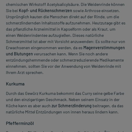
chemischen Wirkstoff Acetylsalicylsäure. Die Weidenrinde können
Sie bei
Kopf- und Rückenschmerzen
sowie Arthrose einsetzen.
Ursprünglich kauten die Menschen direkt auf der Rinde, um die
schmerzlindernden Inhaltsstoffe aufzunehmen. Heutzutage gibt es
das pflanzliche Arzneimittel in Kapselform oder als Kraut, um
einen Weidenrindentee aufzugießen. Dieses natürliche
Schmerzmittel ist aber mit Vorsicht anzuwenden: Es sollte nur von
Erwachsenen eingenommen werden, da es
Magenverstimmungen
und Blutungen
verursachen kann. Wenn Sie noch andere
entzündungshemmende oder schmerzreduzierende Medikamente
einnehmen, sollten Sie vor der Anwendung von Weidenrinde mit
Ihrem Arzt sprechen.
Kurkuma
Durch das Gewürz Kurkuma bekommt das Curry seine gelbe Farbe
und den einzigartigen Geschmack. Neben seinem Einsatz in der
Küche kann es aber auch
zur Schmerzlinderung
beitragen, da das
natürliche Mittel Entzündungen von innen heraus lindern kann.
Pfefferminzöl