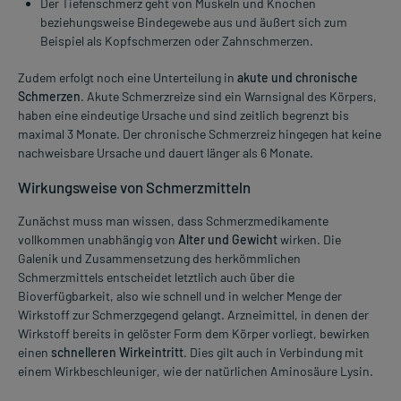
Der Tiefenschmerz geht von Muskeln und Knochen
beziehungsweise Bindegewebe aus und äußert sich zum
Beispiel als Kopfschmerzen oder Zahnschmerzen.
Zudem erfolgt noch eine Unterteilung in
akute und chronische
Schmerzen
. Akute Schmerzreize sind ein Warnsignal des Körpers,
haben eine eindeutige Ursache und sind zeitlich begrenzt bis
maximal 3 Monate. Der chronische Schmerzreiz hingegen hat keine
nachweisbare Ursache und dauert länger als 6 Monate.
Wirkungsweise von Schmerzmitteln
Zunächst muss man wissen, dass Schmerzmedikamente
vollkommen unabhängig von
Alter und Gewicht
wirken. Die
Galenik und Zusammensetzung des herkömmlichen
Schmerzmittels entscheidet letztlich auch über die
Bioverfügbarkeit, also wie schnell und in welcher Menge der
Wirkstoff zur Schmerzgegend gelangt. Arzneimittel, in denen der
Wirkstoff bereits in gelöster Form dem Körper vorliegt, bewirken
einen
schnelleren Wirkeintritt
. Dies gilt auch in Verbindung mit
einem Wirkbeschleuniger, wie der natürlichen Aminosäure Lysin.