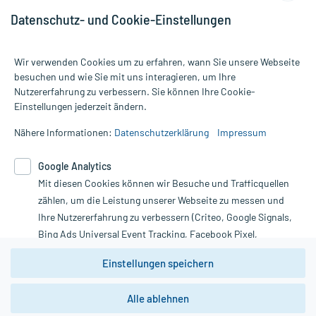
Datenschutz- und Cookie-Einstellungen
Wir verwenden Cookies um zu erfahren, wann Sie unsere Webseite
besuchen und wie Sie mit uns interagieren, um Ihre
Nutzererfahrung zu verbessern. Sie können Ihre Cookie-
Alle Preise gelten inkl. MwSt., ggf. zzgl. Versandkosten
Einstellungen jederzeit ändern.
Informationen auf dieser Website werden ausschließlich für
informative Zwecke zur Verfügung gestellt. Sie ersetzen keinesfalls
Nähere Informationen:
Datenschutzerklärung
Impressum
die Untersuchung und Behandlung durch einen Arzt. Bitte
beachten Sie, dass hierdurch weder Diagnosen gestellt noch
Google Analytics
Therapien eingeleitet werden können. | Diese Webseite benutzt
Mit diesen Cookies können wir Besuche und Trafficquellen
Google Analytics. Lesen Sie bitte dazu die wichtigen Hinweise in
unserer Datenschutzerklärung. Für den Widerruf einer Bestellung
zählen, um die Leistung unserer Webseite zu messen und
nutzen Sie das Formular:
Ihre Nutzererfahrung zu verbessern (Criteo, Google Signals,
Bing Ads Universal Event Tracking, Facebook Pixel,
Vertrag widerrufen
Youtube-Social Plugin).
Einstellungen speichern
Wir weisen darauf hin, dass die
Datenschutzbestimmungen von
Google Analytics
nicht
Alle ablehnen
*Hinweise zu unseren Aktionen und Bewertungen
zwingend den Europäischen Anforderungen gem. EU-
DSGVO genügen und ein Datentransfer in Drittstaaten bzw.