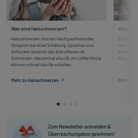
Was sind Halsschmerzen?
Was tun 
Halsschmerzen sind ein häufig auftretendes
Eine Über
Symptom bei einer Erkältung. Sprechen und
Nackenber
Schlucken bereiten des Betroffenen oft
zu den Ur
Schmerzen. Hausmittel wie z.B. ein Löffel Hönig
können ha
können schnell Abhilfe schaffen.
Mehr zu Halsschmerzen
Mehr zu 
Zum Newsletter anmelden &
Überraschungsbox gewinnen!