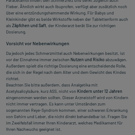
Paracetamol lindert den Schmerzreiz und senkt zugleich auch
Fieber. Ähnlich wirkt auch Ibuprofen, verfügt aber zusätzlich noch
über eine entzündungshemmende Wirkung. Für Babys und
Kleinkinder gibt es beide Wirkstoffe neben der Tablettenform auch
als
Zäpfchen und Saft
, der Kinderarzt berät Sie zur richtigen
Dosierung.
Vorsicht vor Nebenwirkungen
Da jedoch jedes Schmerzmittel auch Nebenwirkungen besitzt, ist
vor der Einnahme immer zwischen
Nutzen und Risiko
abzuwägen.
Außerdem spielt die richtige Dosierung eine entscheidende Rolle,
die sich in der Regel nach dem Alter und dem Gewicht des Kindes
richtet.
Beachten Sie bitte außerdem, dass Analgetika mit
Acetylsalicylsäure, kurz ASS, nicht von
Kindern unter 12 Jahren
eingenommen werden sollten. Dieser Arzneistoff wird von Kindern
nicht immer vertragen. Es kann unter Umständen zum
sogenannten Reye-Syndrom kommen, einer schweren Erkrankung
von Gehirn und Leber, die nicht direkt behandelbar ist. Fragen Sie
im Zweifelsfall immer Ihren Kinderarzt, welches Medikament für
Ihren Nachwuchs geeignet ist.