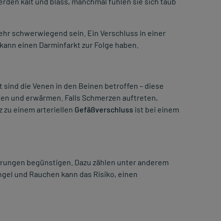
rden kalt und blass, manchmal fühlen sie sich taub
ehr schwerwiegend sein. Ein Verschluss in einer
m kann einen Darminfarkt zur Folge haben.
ft sind die Venen in den Beinen betroffen – diese
ten und erwärmen. Falls Schmerzen auftreten,
 zu einem arteriellen
Gefäßverschluss
ist bei einem
örungen begünstigen. Dazu zählen unter anderem
el und Rauchen kann das Risiko, einen