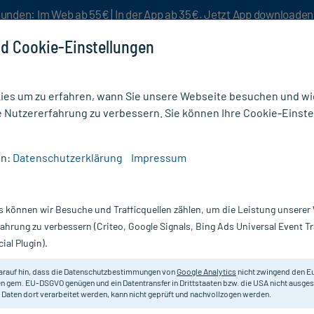
unden: Im Web ab 55€ | In der App ab 35€. Jetzt App downloade
d Cookie-Einstellungen
es um zu erfahren, wann Sie unsere Webseite besuchen und wie
e Nutzererfahrung zu verbessern. Sie können Ihre Cookie-Einste
nlösen
Rezeptur
Aktion %
en:
Datenschutzerklärung
Impressum
ngsstörungen
s können wir Besuche und Trafficquellen zählen, um die Leistung unsere
hblutungsstörungen oder Thrombose
fahrung zu verbessern (Criteo, Google Signals, Bing Ads Universal Event 
ptome
ial Plugin).
arauf hin, dass die Datenschutzbestimmungen von
Google Analytics
nicht zwingend den E
n gem. EU-DSGVO genügen und ein Datentransfer in Drittstaaten bzw. die USA nicht ausg
isch geprüft - Lesezeit: 4 Minuten
 Daten dort verarbeitet werden, kann nicht geprüft und nachvollzogen werden.
t Witte
, PTA bei mycare.de