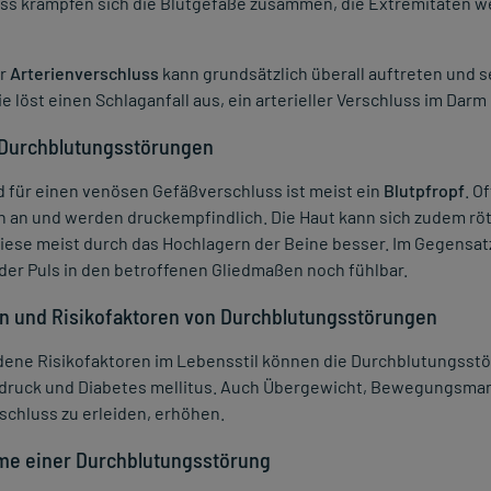
ss krampfen sich die Blutgefäße zusammen, die Extremitäten we
er
Arterienverschluss
kann grundsätzlich überall auftreten und s
ie löst einen Schlaganfall aus, ein arterieller Verschluss im Dar
Durchblutungsstörungen
 für einen venösen Gefäßverschluss ist meist ein
Blutpfropf
. O
n an und werden druckempfindlich. Die Haut kann sich zudem rö
ese meist durch das Hochlagern der Beine besser. Im Gegensatz
er Puls in den betroffenen Gliedmaßen noch fühlbar.
n und Risikofaktoren von Durchblutungsstörungen
dene Risikofaktoren im Lebensstil können die Durchblutungsst
druck und Diabetes mellitus. Auch Übergewicht, Bewegungsmang
chluss zu erleiden, erhöhen.
e einer Durchblutungsstörung