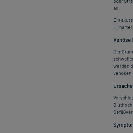
oder Stre
an.
Ein akut
Hirnarter
Venöse 
Der Grund
schwelle
werden di
venösen d
Ursache
Verschie
Bluthoch
Gefäßvers
Symptom