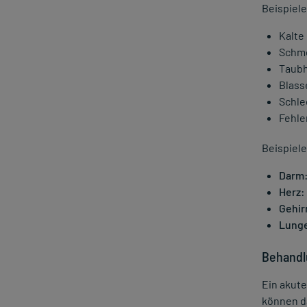
Beispiel
Kalte
Schm
Taubh
Blass
Schle
Fehle
Beispiel
Darm
Herz:
Gehir
Lung
Behandl
Ein akute
können d