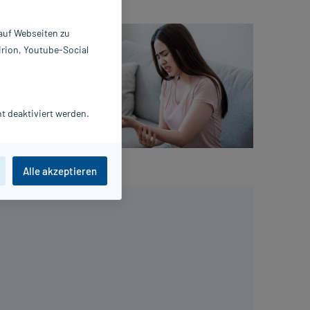
ne
 auf Webseiten zu
r Arterie
irion, Youtube-Social
 Kälte,
Bei einer
d als
t deaktiviert werden.
and führt.
Alle akzeptieren