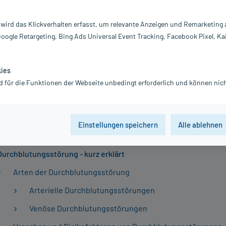
 23.09.2025
hblutungsstörung liegt vor, wenn der Blutfluss behindert ist. Ei
 wird das Klickverhalten erfasst, um relevante Anzeigen und Remarketing
 ist eine spezielle Form, bei der ein Blutgerinnsel die Vene ode
Google Retargeting, Bing Ads Universal Event Tracking, Facebook Pixel, Ka
t. Symptome beider Zustände können Schmerzen, Schwellungen,
gefühle oder blasse Haut in den betroffenen Gliedmaßen sein. 
kies
 ist die Gefahr besonders groß, dass sich das Gerinnsel löst un
d für die Funktionen der Webseite unbedingt erforderlich und können nich
beispielsweise in der Lunge, zu einem lebensbedrohlichen Zust
n Symptomen ist sofortige ärztliche Hilfe unerlässlich.
sverzeichnis
Einstellungen speichern
Alle ablehnen
Durchblutungsstörung - kurz erklärt
Arten der Durchblutungsstörung
Arterielle Durchblutungsstörungen
Venöse Durchblutungsstörungen