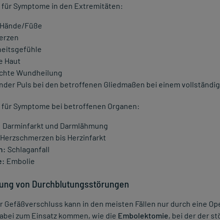
e für Symptome in den Extremitäten:
 Hände/Füße
erzen
eitsgefühle
e Haut
chte Wundheilung
nder Puls bei den betroffenen Gliedmaßen bei einem vollständig
e für Symptome bei betroffenen Organen:
:
Darminfarkt und Darmlähmung
Herzschmerzen bis Herzinfarkt
n:
Schlaganfall
e:
Embolie
ung von Durchblutungsstörungen
r Gefäßverschluss kann in den meisten Fällen nur durch eine O
abei zum Einsatz kommen, wie die
Embolektomie
, bei der der s