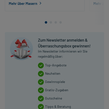
Mehr über Masern
Mehr zu 
Zum Newsletter anmelden &
Überraschungsbox gewinnen!
Im Newsletter informieren wir Sie
regelmäßig über:
Top-Angebote
Neuheiten
Gewinnspiele
Gratis-Zugaben
Gutscheine
Tipps & Beratung