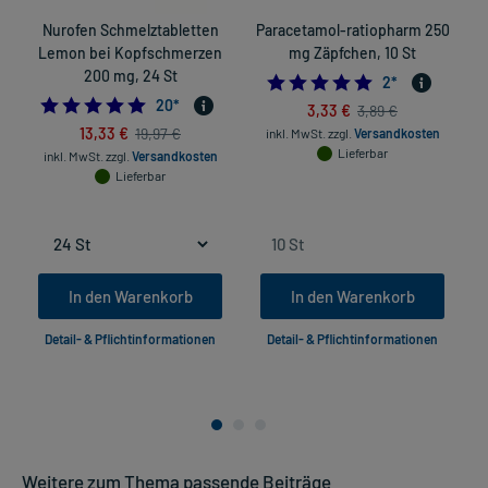
Nurofen Schmelztabletten
Paracetamol-ratiopharm 250
Lemon bei Kopfschmerzen
mg Zäpfchen, 10 St
200 mg, 24 St
5.0
2
*
5.0
20
*
3,33 €
3,89 €
13,33 €
19,97 €
inkl. MwSt.
zzgl.
Versandkosten
Lieferbar
inkl. MwSt.
zzgl.
Versandkosten
Lieferbar
In den Warenkorb
In den Warenkorb
Detail- & Pflichtinformationen
Detail- & Pflichtinformationen
Weitere zum Thema passende Beiträge