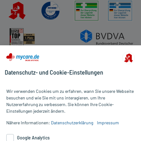
Datenschutz- und Cookie-Einstellungen
Wir verwenden Cookies um zu erfahren, wann Sie unsere Webseite
besuchen und wie Sie mit uns interagieren, um Ihre
Nutzererfahrung zu verbessern. Sie können Ihre Cookie-
Alle Preise gelten inkl. MwSt., ggf. zzgl. Versandkosten
Einstellungen jederzeit ändern.
Informationen auf dieser Website werden ausschließlich für
informative Zwecke zur Verfügung gestellt. Sie ersetzen keinesfalls
Nähere Informationen:
Datenschutzerklärung
Impressum
die Untersuchung und Behandlung durch einen Arzt. Bitte
beachten Sie, dass hierdurch weder Diagnosen gestellt noch
Google Analytics
Therapien eingeleitet werden können. | Diese Webseite benutzt