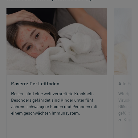
Masern: Der Leitfaden
Alle Fak
Masern sind eine weit verbreitete Krankheit.
Windpocke
Besonders gefährdet sind Kinder unter fünf
Viruskrank
Jahren, schwangere Frauen und Personen mit
Bläschen, 
einem geschwächten Immunsystem.
gefüllt s
zu Kopf- 