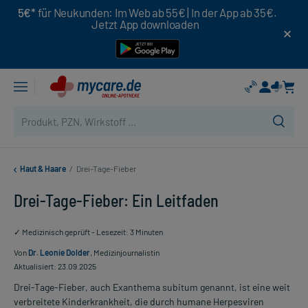
5€*
für Neukunden: Im Web ab 55€ | In der App ab 35€.
Jetzt App downloaden
Haut & Haare
/
Drei-Tage-Fieber
Drei-Tage-Fieber: Ein Leitfaden
✓ Medizinisch geprüft - Lesezeit: 3 Minuten
Von
Dr. Leonie Dolder
, Medizinjournalistin
Aktualisiert: 23.09.2025
Drei-Tage-Fieber, auch Exanthema subitum genannt, ist eine weit
verbreitete Kinderkrankheit, die durch humane Herpesviren