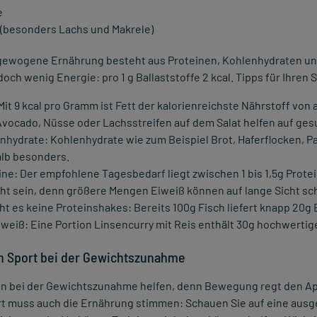
e
 (besonders Lachs und Makrele)
gewogene Ernährung besteht aus Proteinen, Kohlenhydraten und 
edoch wenig Energie: pro 1 g Ballaststoffe 2 kcal. Tipps für Ihren 
 Mit 9 kcal pro Gramm ist Fett der kalorienreichste Nährstoff von
Avocado, Nüsse oder Lachsstreifen auf dem Salat helfen auf gesu
nhydrate: Kohlenhydrate wie zum Beispiel Brot, Haferflocken, Pa
lb besonders.
ine: Der empfohlene Tagesbedarf liegt zwischen 1 bis 1,5g Prote
cht sein, denn größere Mengen Eiweiß können auf lange Sicht sc
ht es keine Proteinshakes: Bereits 100g Fisch liefert knapp 20g
Eiweiß: Eine Portion Linsencurry mit Reis enthält 30g hochwertig
on Sport bei der Gewichtszunahme
nn bei der Gewichtszunahme helfen, denn Bewegung regt den App
rt muss auch die Ernährung stimmen: Schauen Sie auf eine aus