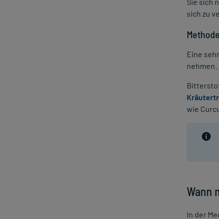
Urea
Sie sich 
sich zu v
Warzen
Windpocken
Methode
Eine sehr
nehmen.
Bittersto
Kräutert
wie Curcu
Wann m
In der Me