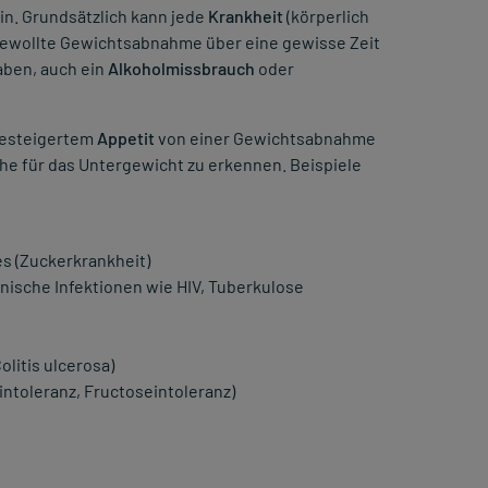
n. Grundsätzlich kann jede
Krankheit
(körperlich
gewollte Gewichtsabnahme über eine gewisse Zeit
aben, auch ein
Alkoholmissbrauch
oder
gesteigertem
Appetit
von einer Gewichtsabnahme
che für das Untergewicht zu erkennen. Beispiele
es (Zuckerkrankheit)
ische Infektionen wie HIV, Tuberkulose
litis ulcerosa)
intoleranz, Fructoseintoleranz)