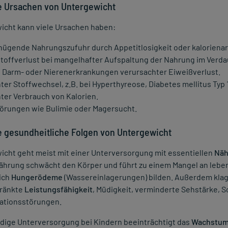
e Ursachen von Untergewicht
icht kann viele Ursachen haben:
ügende Nahrungszufuhr durch Appetitlosigkeit oder kaloriena
toffverlust bei mangelhafter Aufspaltung der Nahrung im Verda
 Darm- oder Nierenerkrankungen verursachter Eiweißverlust.
ter Stoffwechsel, z.B. bei Hyperthyreose, Diabetes mellitus Typ
ter Verbrauch von Kalorien.
örungen wie Bulimie oder Magersucht.
e gesundheitliche Folgen von Untergewicht
icht geht meist mit einer Unterversorgung mit essentiellen
Näh
ährung schwächt den Körper und führt zu einem Mangel an leben
ich
Hungerödeme
(Wassereinlagerungen) bilden. Außerdem klag
ränkte
Leistungsfähigkeit
, Müdigkeit, verminderte Sehstärke, 
ationsstörungen.
ndige Unterversorgung bei Kindern beeinträchtigt das
Wachstu