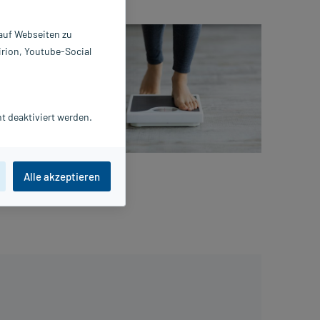
kann
 auf Webseiten zu
nkheiten,
irion, Youtube-Social
nde
dem
 mit
t deaktiviert werden.
en.
in
sollte
Alle akzeptieren