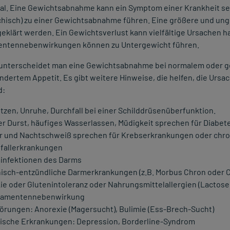
al. Eine Gewichtsabnahme kann ein Symptom einer Krankheit sei
chisch) zu einer Gewichtsabnahme führen. Eine größere und un
geklärt werden. Ein Gewichtsverlust kann vielfältige Ursachen h
ntennebenwirkungen können zu Untergewicht führen.
 unterscheidet man eine Gewichtsabnahme bei normalem oder 
ndertem Appetit. Es gibt weitere Hinweise, die helfen, die Ursa
d:
tzen, Unruhe, Durchfall bei einer Schilddrüsenüberfunktion.
er Durst, häufiges Wasserlassen, Müdigkeit sprechen für Diabet
r und Nachtschweiß sprechen für Krebserkrankungen oder chron
fallerkrankungen
nfektionen des Darms
isch-entzündliche Darmerkrankungen (z.B. Morbus Chron oder Co
kie oder Glutenintoleranz oder Nahrungsmittelallergien (Lactose
kamentennebenwirkung
örungen: Anorexie (Magersucht), Bulimie (Ess-Brech-Sucht)
ische Erkrankungen: Depression, Borderline-Syndrom