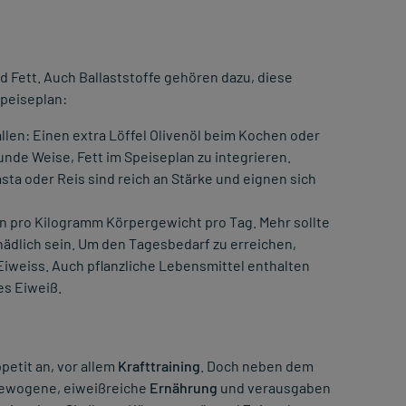
Fett. Auch Ballaststoffe gehören dazu, diese
Speiseplan:
 allen: Einen extra Löffel Olivenöl beim Kochen oder
nde Weise, Fett im Speiseplan zu integrieren.
sta oder Reis sind reich an Stärke und eignen sich
in pro Kilogramm Körpergewicht pro Tag. Mehr sollte
hädlich sein. Um den Tagesbedarf zu erreichen,
 Eiweiss. Auch pflanzliche Lebensmittel enthalten
es Eiweiß.
etit an, vor allem
Krafttraining
. Doch neben dem
gewogene, eiweißreiche
Ernährung
und verausgaben