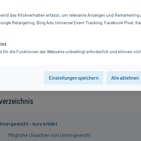
 22.09.2025
cht wird bei einem BMI von 18,5 oder darunter festgestellt. Es 
 wird das Klickverhalten erfasst, um relevante Anzeigen und Remarketing
ge Ursachen haben, von unzureichender Ernährung bis hin zu Kra
Google Retargeting, Bing Ads Universal Event Tracking, Facebook Pixel, Ka
 zu Nährstoffmangel und Leistungsschwäche führen. Eine gesu
zunahme erfordert die Aufnahme von täglich 500 kcal mehr als 
kies
edarf. Empfohlen werden drei Hauptmahlzeiten und drei Snacks
d für die Funktionen der Webseite unbedingt erforderlich und können nich
eichen Lebensmitteln wie Avocados, Nüssen und gesunden Fett
ning kann den Appetit anregen und den Muskelaufbau fördern. E
ter Gewichtsverlust von über 10% innerhalb von sechs Monaten 
abgeklärt werden.
Einstellungen speichern
Alle ablehnen
sverzeichnis
Untergewicht - kurz erklärt
Mögliche Ursachen von Untergewicht