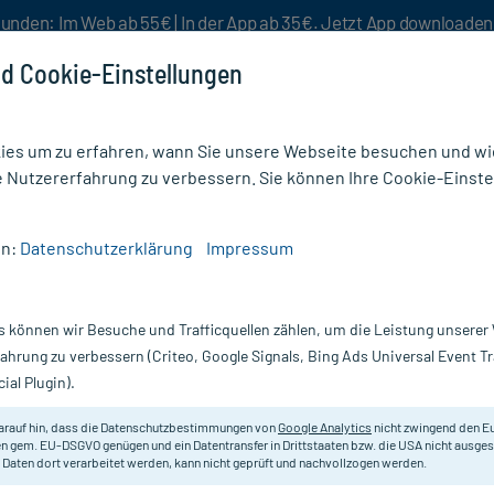
unden: Im Web ab 55€ | In der App ab 35€. Jetzt App downloade
d Cookie-Einstellungen
es um zu erfahren, wann Sie unsere Webseite besuchen und wie
e Nutzererfahrung zu verbessern. Sie können Ihre Cookie-Einste
nlösen
Rezeptur
Aktion %
en:
Datenschutzerklärung
Impressum
s können wir Besuche und Trafficquellen zählen, um die Leistung unsere
faden Untergewicht: Ursachen und T
fahrung zu verbessern (Criteo, Google Signals, Bing Ads Universal Event 
chtszunahme
ial Plugin).
arauf hin, dass die Datenschutzbestimmungen von
Google Analytics
nicht zwingend den E
n gem. EU-DSGVO genügen und ein Datentransfer in Drittstaaten bzw. die USA nicht ausg
 geprüft - Lesezeit: 4 Minuten
 Daten dort verarbeitet werden, kann nicht geprüft und nachvollzogen werden.
eonie Dolder
, Medizinjournalistin