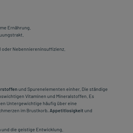
rme Ernährung.
uungstrakt.
 1 oder Nebenniereninsuffizienz.
rstoffen
und Spurenelementen einher. Die ständige
swichtigen Vitaminen und Mineralstoffen. Es
en Untergewichtige häufig über eine
Schmerzen im Brustkorb,
Appetitlosigkeit
und
m
und die geistige Entwicklung.