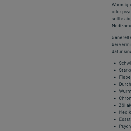
Warnsign
oder psy
sollte ab
Medikame
Generell
bei vermi
dafür sin
Schwi
Stark
Fiebe
Durch
Wurmi
Chron
Zölia
Medi
Essst
Psych