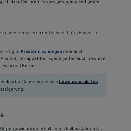
ig ist, dass Sie Ihrem Körper genügend Zeit geben,
Stress zu reduzieren und sich Zeit fürs Essen zu
en. Es gibt
Kräutermischungen
oder auch
em Alkohol). Als appetitanregend gelten auch Gewürze
Kresse und Kerbel.
chafgarbe. Daher eignet sich
Löwenzahn als Tee
tsteigerung.
te
Körpergewichts
innerhalb eines
halben Jahres
als