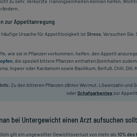
nicht zu sehr. Verkürzte Trainingseinheiten können helfen. Wicht
erändern.
n zur Appetitanregung
 häufige Ursache für Appetitlosigkeit ist
Stress
. Versuchen Sie, 
ffe, wie sie in Pflanzen vorkommen, helfen, den Appetit anzureg
ropfen
, die speziell bittere Pflanzen enthalten (beinhalten zud
ma, Ingwer oder Kardamom sowie Basilikum, Beifuß, Chili, Dill, 
Info:
Zu den bitteren Pflanzen zählen Wermut, Löwenzahn und S
oder
Schafgarbentee
zur Appeti
an bei Untergewicht einen Arzt aufsuchen soll
dizin gilt ein ungewollter Gewichtsverlust von mehr als
10% des 