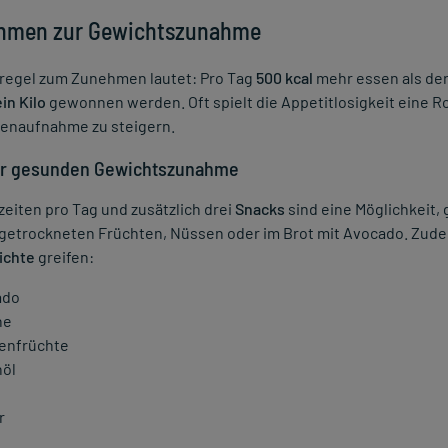
hmen zur Gewichtszunahme
tregel zum Zunehmen lautet: Pro Tag
500 kcal
mehr essen als der
ein Kilo
gewonnen werden. Oft spielt die Appetitlosigkeit eine Ro
ienaufnahme zu steigern.
ur gesunden Gewichtszunahme
zeiten pro Tag und zusätzlich drei
Snacks
sind eine Möglichkeit,
 getrockneten Früchten, Nüssen oder im Brot mit Avocado. Zude
ichte
greifen:
ado
ne
enfrüchte
nöl
r