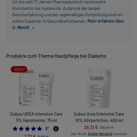
Ich bin seit 17 Jahren Pharmazeutisch-technische
Assistentin bei mycare.de. Aufgrund der langen
Berufserfahrung und der regelmäßigen Fortbildung sind wir
schon Experten in Gesundheitsthemen.
Mehr erfahren über
U. Wendt
Produkte zum Thema Hautpflege bei Diabetis
-20%*
Eubos UREA Intensive Care
Eubos Urea Intensive Care
5% Handcreme, 75 ml
10% Körperlotion, 400 ml
26,31 €
28,25 €
5.0
6
*
inkl. MwSt.
Gratis-Versand
innerhalb
7,72 €
9,65 €