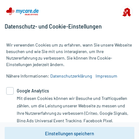
Datenschutz- und Cookie-Einstellungen
Wir verwenden Cookies um zu erfahren, wann Sie unsere Webseite
besuchen und wie Sie mit uns interagieren, um Ihre
Nutzererfahrung zu verbessern. Sie können Ihre Cookie-
Alle Preise gelten inkl. MwSt., ggf. zzgl. Versandkosten
Einstellungen jederzeit ändern.
Informationen auf dieser Website werden ausschließlich für
informative Zwecke zur Verfügung gestellt. Sie ersetzen keinesfalls
Nähere Informationen:
Datenschutzerklärung
Impressum
die Untersuchung und Behandlung durch einen Arzt. Bitte
beachten Sie, dass hierdurch weder Diagnosen gestellt noch
Google Analytics
Therapien eingeleitet werden können. | Diese Webseite benutzt
Google Analytics. Lesen Sie bitte dazu die wichtigen Hinweise in
Mit diesen Cookies können wir Besuche und Trafficquellen
unserer Datenschutzerklärung. Für den Widerruf einer Bestellung
zählen, um die Leistung unserer Webseite zu messen und
nutzen Sie das Formular:
Ihre Nutzererfahrung zu verbessern (Criteo, Google Signals,
Bing Ads Universal Event Tracking, Facebook Pixel,
Vertrag widerrufen
Youtube-Social Plugin).
Einstellungen speichern