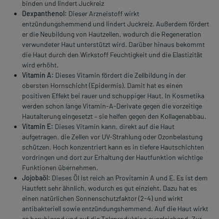
binden und lindert Juckreiz
Dexpanthenol:
Dieser Arzneistoff wirkt
entzündungshemmend und lindert Juckreiz. Außerdem fördert
er die Neubildung von Hautzellen, wodurch die Regeneration
verwundeter Haut unterstützt wird. Darüber hinaus bekommt
die Haut durch den Wirkstoff Feuchtigkeit und die Elastizität
wird erhöht.
Vitamin A:
Dieses Vitamin fördert die Zellbildung in der
obersten Hornschicht (Epidermis). Damit hat es einen
positiven Effekt bei rauer und schuppiger Haut. In Kosmetika
werden schon lange Vitamin-A-Derivate gegen die vorzeitige
Hautalterung eingesetzt – sie helfen gegen den Kollagenabbau.
Vitamin E:
Dieses Vitamin kann, direkt auf die Haut
aufgetragen, die Zellen vor UV-Strahlung oder Ozonbelastung
schützen. Hoch konzentriert kann es in tiefere Hautschichten
vordringen und dort zur Erhaltung der Hautfunktion wichtige
Funktionen übernehmen.
Jojobaöl:
Dieses Öl ist reich an Provitamin A und E. Es ist dem
Hautfett sehr ähnlich, wodurch es gut einzieht. Dazu hat es
einen natürlichen Sonnenschutzfaktor (2-4) und wirkt
antibakteriell sowie entzündungshemmend. Auf die Haut wirkt
es beruhigend und auf die Talgproduktion ausgleichend. Zur