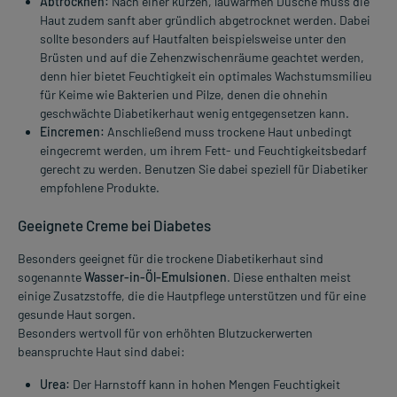
Abtrocknen:
Nach einer kurzen, lauwarmen Dusche muss die
Haut zudem sanft aber gründlich abgetrocknet werden. Dabei
sollte besonders auf Hautfalten beispielsweise unter den
Brüsten und auf die Zehenzwischenräume geachtet werden,
denn hier bietet Feuchtigkeit ein optimales Wachstumsmilieu
für Keime wie Bakterien und Pilze, denen die ohnehin
geschwächte Diabetikerhaut wenig entgegensetzen kann.
Eincremen:
Anschließend muss trockene Haut unbedingt
eingecremt werden, um ihrem Fett- und Feuchtigkeitsbedarf
gerecht zu werden. Benutzen Sie dabei speziell für Diabetiker
empfohlene Produkte.
Geeignete Creme bei Diabetes
Besonders geeignet für die trockene Diabetikerhaut sind
sogenannte
Wasser-in-Öl-Emulsionen
. Diese enthalten meist
einige Zusatzstoffe, die die Hautpflege unterstützen und für eine
gesunde Haut sorgen.
Besonders wertvoll für von erhöhten Blutzuckerwerten
beanspruchte Haut sind dabei:
Urea:
Der Harnstoff kann in hohen Mengen Feuchtigkeit