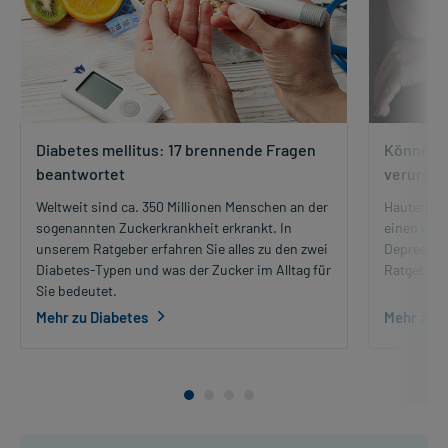
Diabetes mellitus: 17 brennende Fragen
Können H
beantwortet
verursa
Weltweit sind ca. 350 Millionen Menschen an der
Hauterkra
sogenannten Zuckerkrankheit erkrankt. In
einen nor
unserem Ratgeber erfahren Sie alles zu den zwei
Depressio
Diabetes-Typen und was der Zucker im Alltag für
Ratgeber.
Sie bedeutet.
Mehr zu Diabetes
Mehr zu 