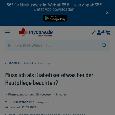
5€*
für Neukunden: Im Web ab 55€ | In der App ab 35€.
Jetzt App downloaden
Diabetes
/
Diabetiker Hautpflege
Muss ich als Diabetiker etwas bei der
Hautpflege beachten?
✓ Pharmazeutisch geprüft - Lesezeit: 4 Minuten
Von
Ulrike Wendt
, PTA bei mycare.de
Aktualisiert: 22.09.2025
Diabetikerhaut erfordert besondere Pflege, da hohe