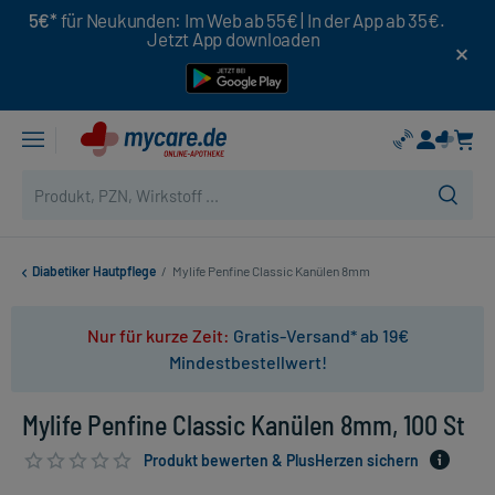
5€*
für Neukunden: Im Web ab 55€ | In der App ab 35€.
Jetzt App downloaden
Diabetiker Hautpflege
/
Mylife Penfine Classic Kanülen 8mm
Nur für kurze Zeit:
Gratis-Versand* ab 19€
Mindestbestellwert!
Mylife Penfine Classic Kanülen 8mm, 100 St
Produkt bewerten & PlusHerzen sichern