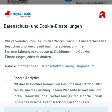
Datenschutz- und Cookie-Einstellungen
Wir verwenden Cookies um zu erfahren, wann Sie unsere Webseite
besuchen und wie Sie mit uns interagieren, um Ihre
Nutzererfahrung zu verbessern. Sie können Ihre Cookie-
Alle Preise gelten inkl. MwSt., ggf. zzgl. Versandkosten
Einstellungen jederzeit ändern.
Informationen auf dieser Website werden ausschließlich für
informative Zwecke zur Verfügung gestellt. Sie ersetzen keinesfalls
Nähere Informationen:
Datenschutzerklärung
Impressum
die Untersuchung und Behandlung durch einen Arzt. Bitte
beachten Sie, dass hierdurch weder Diagnosen gestellt noch
Google Analytics
Therapien eingeleitet werden können. | Diese Webseite benutzt
Mit diesen Cookies können wir Besuche und Trafficquellen
Google Analytics. Lesen Sie bitte dazu die wichtigen Hinweise in
unserer Datenschutzerklärung. Für den Widerruf einer Bestellung
zählen, um die Leistung unserer Webseite zu messen und
nutzen Sie das Formular:
Ihre Nutzererfahrung zu verbessern (Criteo, Google Signals,
Bing Ads Universal Event Tracking, Facebook Pixel,
Vertrag widerrufen
Youtube-Social Plugin).