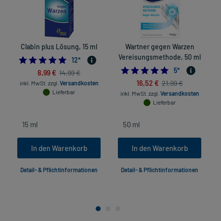
Clabin plus Lösung, 15 ml
Wartner gegen Warzen
Vereisungsmethode, 50 ml
4.833333333333333
12
*
5.0
5
*
8,99 €
14,99 €
16,52 €
21,99 €
inkl. MwSt.
zzgl.
Versandkosten
Lieferbar
inkl. MwSt.
zzgl.
Versandkosten
Lieferbar
In den Warenkorb
In den Warenkorb
Detail- & Pflichtinformationen
Detail- & Pflichtinformationen