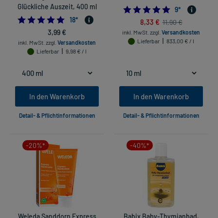
Glückliche Auszeit, 400 ml
5.0
9
*
4.888888888888889
18
*
8,33 €
11,90 €
3,99 €
inkl. MwSt.
zzgl.
Versandkosten
Lieferbar
833,00 € / l
inkl. MwSt.
zzgl.
Versandkosten
Lieferbar
9,98 € / l
In den Warenkorb
In den Warenkorb
Detail- & Pflichtinformationen
Detail- & Pflichtinformationen
-20%*
-40%*
Weleda Sanddorn Express
Babix Baby-Thymianbad,