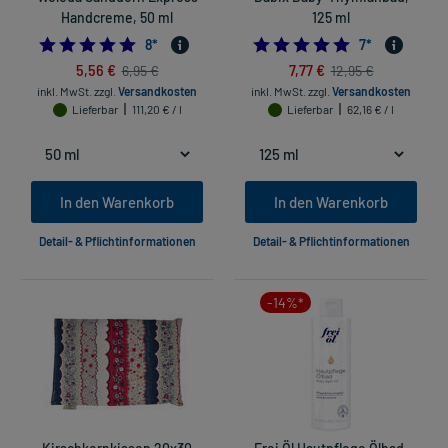
Handcreme, 50 ml
125 ml
5.0
5.0
8
*
7
*
5,56 €
7,77 €
6,95 €
12,95 €
inkl. MwSt.
zzgl.
Versandkosten
inkl. MwSt.
zzgl.
Versandkosten
Lieferbar
111,20 € / l
Lieferbar
62,16 € / l
In den Warenkorb
In den Warenkorb
Detail- & Pflichtinformationen
Detail- & Pflichtinformationen
-14%*