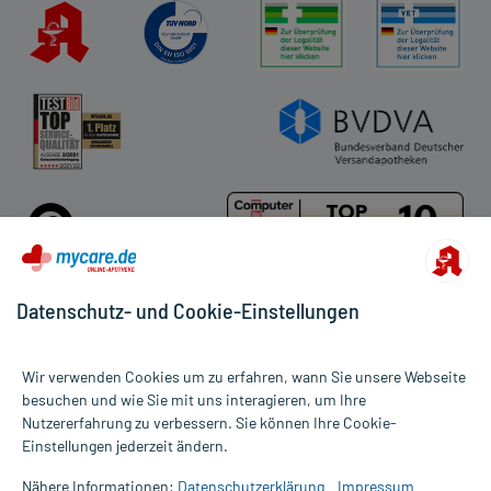
Datenschutz- und Cookie-Einstellungen
Für die Produkte der Kategorie Nahrungsergänzung wurden 3455
Wir verwenden Cookies um zu erfahren, wann Sie unsere Webseite
Bewertungen mit durchschnittlich 4,7 von 5 Sternen abgegeben.
besuchen und wie Sie mit uns interagieren, um Ihre
Nutzererfahrung zu verbessern. Sie können Ihre Cookie-
Alle Preise gelten inkl. MwSt., ggf. zzgl. Versandkosten
Einstellungen jederzeit ändern.
Informationen auf dieser Website werden ausschließlich für
informative Zwecke zur Verfügung gestellt. Sie ersetzen keinesfalls
Nähere Informationen:
Datenschutzerklärung
Impressum