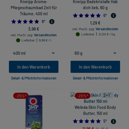
Kneipp Aroma-
Kneipp Badekristalle Hab
Pflegeschaumbad Zeit für
dich lieb, 60 g
Träume, 400 ml
4.833333333333
6
*
4.833333333333333
6
*
1,29 €
3,99 €
inkl. MwSt.
zzgl.
Versandkosten
Lieferbar
21,50 € / kg
inkl. MwSt.
zzgl.
Versandkosten
Lieferbar
9,98 € / l
In den Warenkorb
In den Warenkorb
Detail- & Pflichtinformationen
Detail- & Pflichtinformationen
-25%*
-20%*
Weleda Skin Food Body
Butter, 150 ml
5.0
5
*
11,96 €
14,95 €