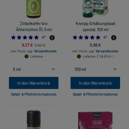
Zirbelkiefer bio
Kneipp Erkältungsbad
Ätherisches Öl, 5 ml
spezial, 100 ml
5.0
5.0
4
*
4
*
9,27 €
5,99 €
9,90 €
inkl. MwSt.
zzgl.
Versandkosten
inkl. MwSt.
zzgl.
Versandkosten
Lieferbar
Lieferbar
59,90 € / l
In den Warenkorb
In den Warenkorb
Detail- & Pflichtinformationen
Detail- & Pflichtinformationen