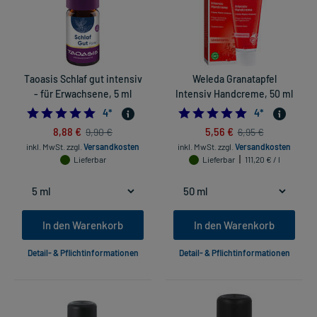
Taoasis Schlaf gut intensiv
Weleda Granatapfel
- für Erwachsene, 5 ml
Intensiv Handcreme, 50 ml
5.0
5.0
4
*
4
*
8,88 €
5,56 €
9,90 €
6,95 €
inkl. MwSt.
zzgl.
Versandkosten
inkl. MwSt.
zzgl.
Versandkosten
Lieferbar
Lieferbar
111,20 € / l
In den Warenkorb
In den Warenkorb
Detail- & Pflichtinformationen
Detail- & Pflichtinformationen