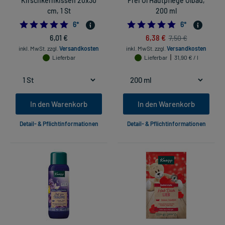
Kirschkernkissen 20x30
Frei Öl Hautpflege Ölbad,
cm, 1 St
200 ml
5.0
5.0
6
*
6
*
6,01 €
6,38 €
7,50 €
inkl. MwSt.
zzgl.
Versandkosten
inkl. MwSt.
zzgl.
Versandkosten
Lieferbar
Lieferbar
31,90 € / l
In den Warenkorb
In den Warenkorb
Detail- & Pflichtinformationen
Detail- & Pflichtinformationen