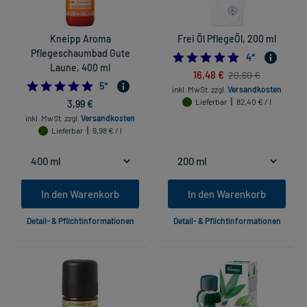
Kneipp Aroma
Frei Öl PflegeÖl, 200 ml
Pflegeschaumbad Gute
5.0
4
*
Laune, 400 ml
16,48 €
20,60 €
4.8
5
*
inkl. MwSt.
zzgl.
Versandkosten
3,99 €
Lieferbar
82,40 € / l
inkl. MwSt.
zzgl.
Versandkosten
Lieferbar
9,98 € / l
In den Warenkorb
In den Warenkorb
Detail- & Pflichtinformationen
Detail- & Pflichtinformationen