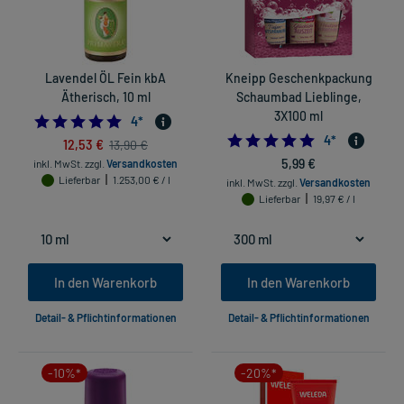
Lavendel ÖL Fein kbA
Kneipp Geschenkpackung
Ätherisch, 10 ml
Schaumbad Lieblinge,
3X100 ml
5.0
4
*
5.0
4
*
12,53 €
13,90 €
5,99 €
inkl. MwSt.
zzgl.
Versandkosten
Lieferbar
1.253,00 € / l
inkl. MwSt.
zzgl.
Versandkosten
Lieferbar
19,97 € / l
In den Warenkorb
In den Warenkorb
Detail- & Pflichtinformationen
Detail- & Pflichtinformationen
-10%*
-20%*