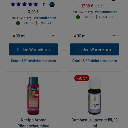
5.0
11
*
17,00 €
21,25 €
3,99 €
inkl. MwSt.
zzgl.
Versandkosten
Lieferbar
42,50 € / l
inkl. MwSt.
zzgl.
Versandkosten
Lieferbar
9,98 € / l
In den Warenkorb
In den Warenkorb
Detail- & Pflichtinformationen
Detail- & Pflichtinformationen
-30%*
Kneipp Aroma
Bombastus Lavendelöl, 10
Pflegeschaumbad
ml