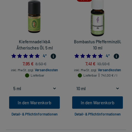
Kiefernnadel kbA
Bombastus Pfefferminzöl,
Ätherisches Öl, 5 ml
10 ml
5.0
4.75
4
*
4
*
7,95 €
7,41 €
8,50 €
10,59 €
inkl. MwSt.
zzgl.
Versandkosten
inkl. MwSt.
zzgl.
Versandkosten
Lieferbar
Lieferbar
741,00 € / l
In den Warenkorb
In den Warenkorb
Detail- & Pflichtinformationen
Detail- & Pflichtinformationen