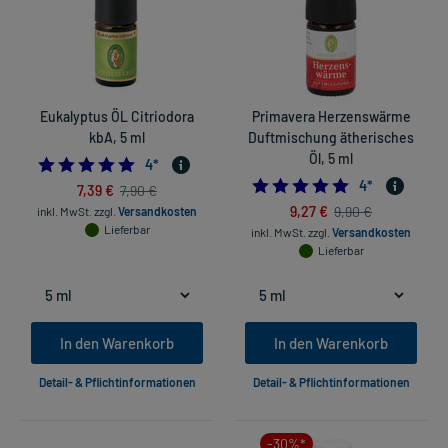
Eukalyptus ÖL Citriodora
Primavera Herzenswärme
kbA, 5 ml
Duftmischung ätherisches
Öl, 5 ml
5.0
4
*
5.0
4
*
7,39 €
7,90 €
9,27 €
9,90 €
inkl. MwSt.
zzgl.
Versandkosten
Lieferbar
inkl. MwSt.
zzgl.
Versandkosten
Lieferbar
In den Warenkorb
In den Warenkorb
Detail- & Pflichtinformationen
Detail- & Pflichtinformationen
-30%*