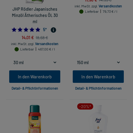
inkl. MwSt.
zzgl.
Versandkosten
JHP Rödler Japanisches
Lieferbar
79,73 € / l
Minzöl Ätherisches Öl, 30
ml
5.0
5
*
14,01 €
18,68 €
inkl. MwSt.
zzgl.
Versandkosten
Lieferbar
467,00 € / l
In den Warenkorb
In den Warenkorb
Detail- & Pflichtinformationen
Detail- & Pflichtinformationen
-20%*