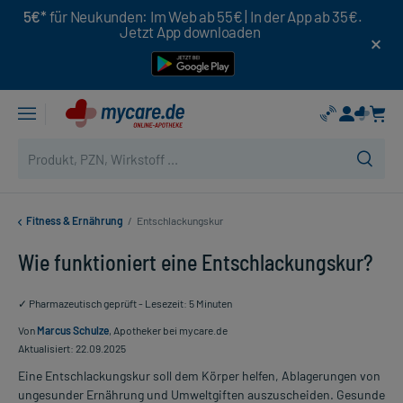
5€*
für Neukunden: Im Web ab 55€ | In der App ab 35€.
Jetzt App downloaden
Fitness & Ernährung
/
Entschlackungskur
Wie funktioniert eine Entschlackungskur?
✓ Pharmazeutisch geprüft - Lesezeit: 5 Minuten
Von
Marcus Schulze
, Apotheker bei mycare.de
Aktualisiert: 22.09.2025
Eine Entschlackungskur soll dem Körper helfen, Ablagerungen von
ungesunder Ernährung und Umweltgiften auszuscheiden. Gesunde