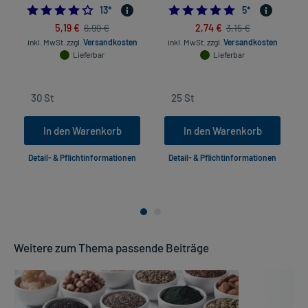
4.153846153846154
5.0
13
*
5
*
5,19 €
2,74 €
6,99 €
3,15 €
inkl. MwSt.
zzgl.
Versandkosten
inkl. MwSt.
zzgl.
Versandkosten
in
Lieferbar
Lieferbar
In den Warenkorb
In den Warenkorb
Detail- & Pflichtinformationen
Detail- & Pflichtinformationen
Weitere zum Thema passende Beiträge