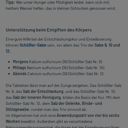
Tipp:
Wer unter Hunger oder Müdigkeit leidet, kann sich mit
heißem Wasser helfen, das in kleinen Schlucken genossen wird.
Unterstützung beim Entgiften des Körpers
Eine gute Hilfe bei der Entschlackungskur und Entwässerung
können
Schüßler-Salze
sein, vor allem das Trio der
Salze
6,
10
und
12
:
Morgens
Kalium sulfuricum D6 (Schüßler Salz Nr. 6)
Mittags
Natrium sulfuricum D6 (Schüßler-Salz Nr. 10)
Abends
Calcium sulfuricum D6 (Schüßler-Salz Nr. 12
Die Tabletten lässt man auf der Zunge zergehen. Das Schüßler-Salz
Nr. 6, das
Salz der Entschlackung
, und das Schüßler-Salz Nr. 10,
das
Salz der Inneren Reinigung
, bilden die Basis der Kur. Mit dem
Schüßler-Salz Nr. 12, dem
Salz der Gelenke, Binde- und
Stützgewebe
, rundet man das Trio sinnvoll ab.
Im Allgemeinen hat sich eine
Anwendungszeit von vier bis sechs
Wochen
bewährt. Außerdem gibt es verschiedene
Nahrungsergänzungsmittel, die Ihnen bei der Entwässerung Ihres