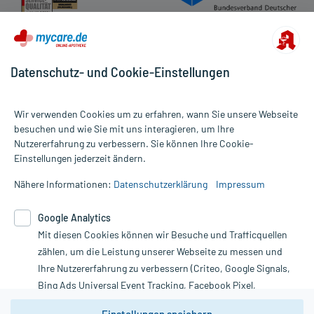
Datenschutz- und Cookie-Einstellungen
Wir verwenden Cookies um zu erfahren, wann Sie unsere Webseite
besuchen und wie Sie mit uns interagieren, um Ihre
Nutzererfahrung zu verbessern. Sie können Ihre Cookie-
Alle Preise gelten inkl. MwSt., ggf. zzgl. Versandkosten
Einstellungen jederzeit ändern.
Informationen auf dieser Website werden ausschließlich für
informative Zwecke zur Verfügung gestellt. Sie ersetzen keinesfalls
Nähere Informationen:
Datenschutzerklärung
Impressum
die Untersuchung und Behandlung durch einen Arzt. Bitte
beachten Sie, dass hierdurch weder Diagnosen gestellt noch
Google Analytics
Therapien eingeleitet werden können. | Diese Webseite benutzt
Google Analytics. Lesen Sie bitte dazu die wichtigen Hinweise in
Mit diesen Cookies können wir Besuche und Trafficquellen
unserer Datenschutzerklärung. Für den Widerruf einer Bestellung
zählen, um die Leistung unserer Webseite zu messen und
nutzen Sie das Formular:
Ihre Nutzererfahrung zu verbessern (Criteo, Google Signals,
Bing Ads Universal Event Tracking, Facebook Pixel,
Vertrag widerrufen
Youtube-Social Plugin).