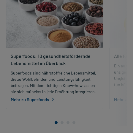
Superfoods: 10 gesundheitsfördernde
Alle Fak
Lebensmittel im Überblick
Ein ausge
uns gesund
Superfoods sind nährstoffreiche Lebensmittel,
Ungleichg
die zu Wohlbefinden und Leistungsfähigkeit
tun können
beitragen. Mit dem richtigen Know-how lassen
sie sich mühelos in jede Ernährung integrieren.
Mehr zu Superfoods
Mehr zu 