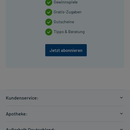
Gewinnspiele
Gratis-Zugaben
Gutscheine
Tipps & Beratung
Jetzt abonnieren
Kundenservice:
Versandkosten
Apotheke:
Zahlungsarten
Ratgeber
Kontakt
Außerhalb Deutschland: