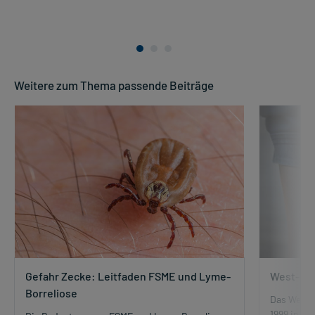
Weitere zum Thema passende Beiträge
Gefahr Zecke: Leitfaden FSME und Lyme-
West-Nil
Borreliose
Das West-N
1999 in N