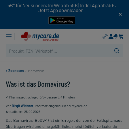
5€*
für Neukunden: Im Web ab 55€ | In der App ab 35€.
Jetzt App downloaden
Zoonosen
/
Bornavirus
Was ist das Bornavirus?
✓ Pharmazeutisch geprüft - Lesezeit: 4 Minuten
Von
Birgit Wickner
, Pharmazieingenieurin bei mycare.de
Aktualisiert: 25.09.2025
Das Bornavirus (BoDV-1) ist ein Erreger, der von der Feldspitzmaus
übertragen wird und eine gefährliche, meist tödlich verlaufende