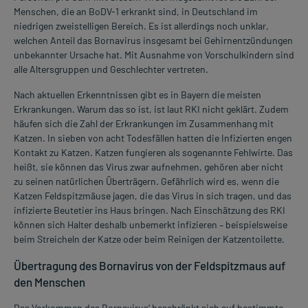
Menschen, die an BoDV-1 erkrankt sind, in Deutschland im
niedrigen zweistelligen Bereich. Es ist allerdings noch unklar,
welchen Anteil das Bornavirus insgesamt bei Gehirnentzündungen
unbekannter Ursache hat. Mit Ausnahme von Vorschulkindern sind
alle Altersgruppen und Geschlechter vertreten.
Nach aktuellen Erkenntnissen gibt es in Bayern die meisten
Erkrankungen. Warum das so ist, ist laut RKI nicht geklärt. Zudem
häufen sich die Zahl der Erkrankungen im Zusammenhang mit
Katzen. In sieben von acht Todesfällen hatten die Infizierten engen
Kontakt zu Katzen. Katzen fungieren als sogenannte Fehlwirte. Das
heißt, sie können das Virus zwar aufnehmen, gehören aber nicht
zu seinen natürlichen Überträgern. Gefährlich wird es, wenn die
Katzen Feldspitzmäuse jagen, die das Virus in sich tragen, und das
infizierte Beutetier ins Haus bringen. Nach Einschätzung des RKI
können sich Halter deshalb unbemerkt infizieren – beispielsweise
beim Streicheln der Katze oder beim Reinigen der Katzentoilette.
Übertragung des Bornavirus von der Feldspitzmaus auf
den Menschen
Das Vorkommen des Bornavirus‘ beschränkt sich auf bestimmte