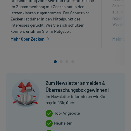
Die Bedeutung von FSME und Lyme-Borreliose
Seitdem br
im Zusammenhang mit Zecken hat in den
aus. Auch
letzten Jahren zugenommen. Der Schutz vor
registriert
Zecken ist daher in den Mittelpunkt des
West-Nil-V
Interesses gerückt. Wie Sie sich schützen
können, erfahren Sie im Ratgeber.
Mehr über Zecken
Mehr zu W
Zum Newsletter anmelden &
Überraschungsbox gewinnen!
Im Newsletter informieren wir Sie
regelmäßig über:
Top-Angebote
Neuheiten