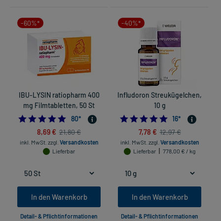
-60%*
-40%*
IBU-LYSIN ratiopharm 400
Infludoron Streukügelchen,
mg Filmtabletten, 50 St
10 g
S
4.925
4.875
80
*
16
*
8,69 €
7,78 €
21,80 €
12,97 €
inkl. MwSt.
zzgl.
Versandkosten
inkl. MwSt.
zzgl.
Versandkosten
Lieferbar
Lieferbar
778,00 € / kg
In den Warenkorb
In den Warenkorb
Detail- & Pflichtinformationen
Detail- & Pflichtinformationen