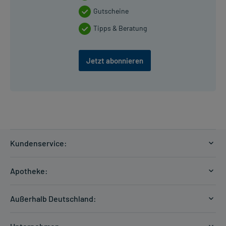
Gutscheine
Tipps & Beratung
Jetzt abonnieren
Kundenservice:
Versandkosten
Apotheke:
Zahlungsarten
Ratgeber
Kontakt
Außerhalb Deutschland:
E-Rezept
FAQ
Versandkosten Schweiz
Papierrezept einlösen
Hilfe