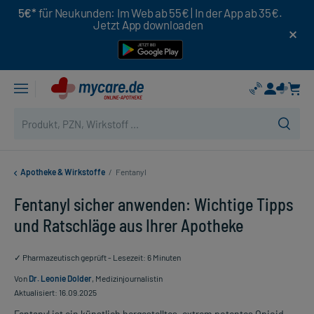
5€*
für Neukunden: Im Web ab 55€ | In der App ab 35€.
Jetzt App downloaden
Apotheke & Wirkstoffe
/
Fentanyl
Fentanyl sicher anwenden: Wichtige Tipps
und Ratschläge aus Ihrer Apotheke
✓ Pharmazeutisch geprüft - Lesezeit: 6 Minuten
Von
Dr. Leonie Dolder
, Medizinjournalistin
Aktualisiert: 16.09.2025
Fentanyl ist ein künstlich hergestelltes, extrem potentes Opioid,