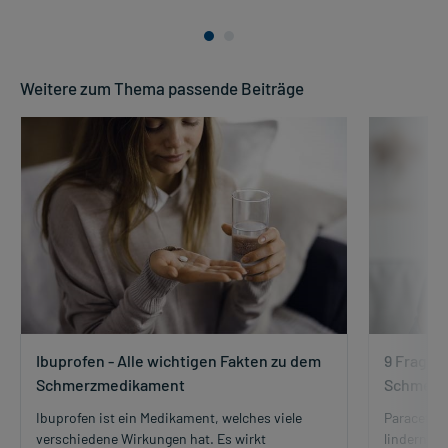
Weitere zum Thema passende Beiträge
Ibuprofen - Alle wichtigen Fakten zu dem
9 Fragen
Schmerzmedikament
Schmerze
Ibuprofen ist ein Medikament, welches viele
Paracetam
verschiedene Wirkungen hat. Es wirkt
lindern. I