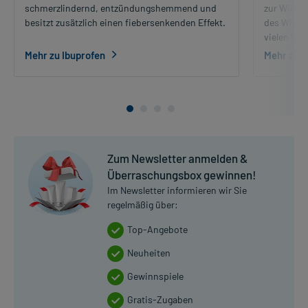
schmerzlindernd, entzündungshemmend und
zur Wirku
besitzt zusätzlich einen fiebersenkenden Effekt.
des Wirkst
vielen Hau
Mehr zu Ibuprofen
Mehr zu 
Zum Newsletter anmelden &
Überraschungsbox gewinnen!
Im Newsletter informieren wir Sie
regelmäßig über:
Top-Angebote
Neuheiten
Gewinnspiele
Gratis-Zugaben