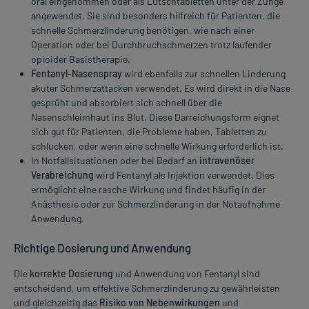
oral eingenommen oder als Lutschtabletten unter der Zunge
angewendet. Sie sind besonders hilfreich für Patienten, die
schnelle Schmerzlinderung benötigen, wie nach einer
Operation oder bei Durchbruchschmerzen trotz laufender
opioider Basistherapie.
Fentanyl-Nasenspray
wird ebenfalls zur schnellen Linderung
akuter Schmerzattacken verwendet. Es wird direkt in die Nase
gesprüht und absorbiert sich schnell über die
Nasenschleimhaut ins Blut. Diese Darreichungsform eignet
sich gut für Patienten, die Probleme haben, Tabletten zu
schlucken, oder wenn eine schnelle Wirkung erforderlich ist.
In Notfallsituationen oder bei Bedarf an
intravenöser
Verabreichung
wird Fentanyl als Injektion verwendet. Dies
ermöglicht eine rasche Wirkung und findet häufig in der
Anästhesie oder zur Schmerzlinderung in der Notaufnahme
Anwendung.
Richtige Dosierung und Anwendung
Die
korrekte Dosierung
und Anwendung von Fentanyl sind
entscheidend, um effektive Schmerzlinderung zu gewährleisten
und gleichzeitig das
Risiko von Nebenwirkungen
und