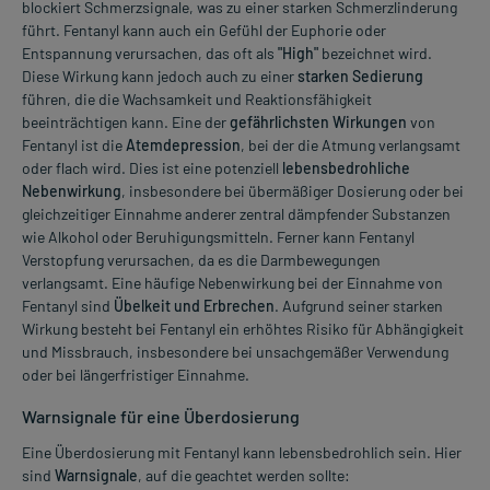
blockiert Schmerzsignale, was zu einer starken Schmerzlinderung
führt. Fentanyl kann auch ein Gefühl der Euphorie oder
Entspannung verursachen, das oft als
"High"
bezeichnet wird.
Diese Wirkung kann jedoch auch zu einer
starken Sedierung
führen, die die Wachsamkeit und Reaktionsfähigkeit
beeinträchtigen kann. Eine der
gefährlichsten Wirkungen
von
Fentanyl ist die
Atemdepression
, bei der die Atmung verlangsamt
oder flach wird. Dies ist eine potenziell
lebensbedrohliche
Nebenwirkung
, insbesondere bei übermäßiger Dosierung oder bei
gleichzeitiger Einnahme anderer zentral dämpfender Substanzen
wie Alkohol oder Beruhigungsmitteln. Ferner kann Fentanyl
Verstopfung verursachen, da es die Darmbewegungen
verlangsamt. Eine häufige Nebenwirkung bei der Einnahme von
Fentanyl sind
Übelkeit und Erbrechen
. Aufgrund seiner starken
Wirkung besteht bei Fentanyl ein erhöhtes Risiko für Abhängigkeit
und Missbrauch, insbesondere bei unsachgemäßer Verwendung
oder bei längerfristiger Einnahme.
Warnsignale für eine Überdosierung
Eine Überdosierung mit Fentanyl kann lebensbedrohlich sein. Hier
sind
Warnsignale
, auf die geachtet werden sollte: