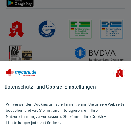
Datenschutz- und Cookie-Einstellungen
Wir verwenden Cookies um zu erfahren, wann Sie unsere Webseite
besuchen und wie Sie mit uns interagieren, um Ihre
Nutzererfahrung zu verbessern. Sie können Ihre Cookie-
Alle Preise gelten inkl. MwSt., ggf. zzgl. Versandkosten
Einstellungen jederzeit ändern.
Informationen auf dieser Website werden ausschließlich für
informative Zwecke zur Verfügung gestellt. Sie ersetzen keinesfalls