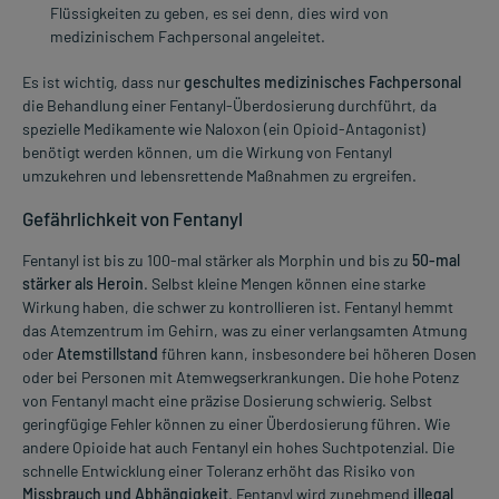
Flüssigkeiten zu geben, es sei denn, dies wird von
medizinischem Fachpersonal angeleitet.
Es ist wichtig, dass nur
geschultes medizinisches Fachpersonal
die Behandlung einer Fentanyl-Überdosierung durchführt, da
spezielle Medikamente wie Naloxon (ein Opioid-Antagonist)
benötigt werden können, um die Wirkung von Fentanyl
umzukehren und lebensrettende Maßnahmen zu ergreifen.
Gefährlichkeit von Fentanyl
Fentanyl ist bis zu 100-mal stärker als Morphin und bis zu
50-mal
stärker als Heroin
. Selbst kleine Mengen können eine starke
Wirkung haben, die schwer zu kontrollieren ist. Fentanyl hemmt
das Atemzentrum im Gehirn, was zu einer verlangsamten Atmung
oder
Atemstillstand
führen kann, insbesondere bei höheren Dosen
oder bei Personen mit Atemwegserkrankungen. Die hohe Potenz
von Fentanyl macht eine präzise Dosierung schwierig. Selbst
geringfügige Fehler können zu einer Überdosierung führen. Wie
andere Opioide hat auch Fentanyl ein hohes Suchtpotenzial. Die
schnelle Entwicklung einer Toleranz erhöht das Risiko von
Missbrauch und Abhängigkeit
. Fentanyl wird zunehmend
illegal