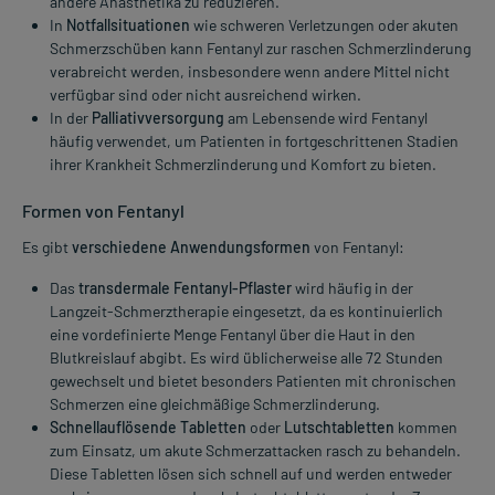
andere Anästhetika zu reduzieren.
In
Notfallsituationen
wie schweren Verletzungen oder akuten
Schmerzschüben kann Fentanyl zur raschen Schmerzlinderung
verabreicht werden, insbesondere wenn andere Mittel nicht
verfügbar sind oder nicht ausreichend wirken.
In der
Palliativversorgung
am Lebensende wird Fentanyl
häufig verwendet, um Patienten in fortgeschrittenen Stadien
ihrer Krankheit Schmerzlinderung und Komfort zu bieten.
Formen von Fentanyl
Es gibt
verschiedene Anwendungsformen
von Fentanyl:
Das
transdermale Fentanyl-Pflaster
wird häufig in der
Langzeit-Schmerztherapie eingesetzt, da es kontinuierlich
eine vordefinierte Menge Fentanyl über die Haut in den
Blutkreislauf abgibt. Es wird üblicherweise alle 72 Stunden
gewechselt und bietet besonders Patienten mit chronischen
Schmerzen eine gleichmäßige Schmerzlinderung.
Schnellauflösende Tabletten
oder
Lutschtabletten
kommen
zum Einsatz, um akute Schmerzattacken rasch zu behandeln.
Diese Tabletten lösen sich schnell auf und werden entweder