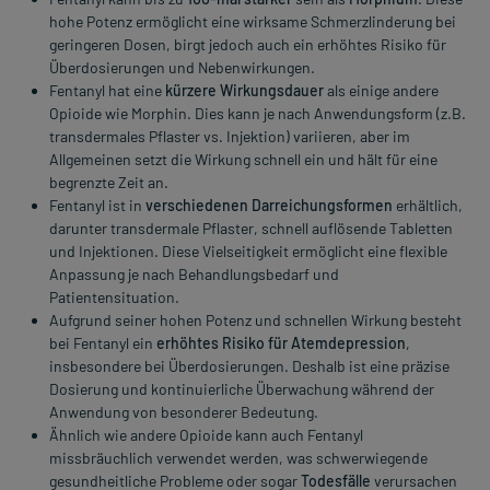
hohe Potenz ermöglicht eine wirksame Schmerzlinderung bei
geringeren Dosen, birgt jedoch auch ein erhöhtes Risiko für
Überdosierungen und Nebenwirkungen.
Fentanyl hat eine
kürzere Wirkungsdauer
als einige andere
Opioide wie Morphin. Dies kann je nach Anwendungsform (z.B.
transdermales Pflaster vs. Injektion) variieren, aber im
Allgemeinen setzt die Wirkung schnell ein und hält für eine
begrenzte Zeit an.
Fentanyl ist in
verschiedenen Darreichungsformen
erhältlich,
darunter transdermale Pflaster, schnell auflösende Tabletten
und Injektionen. Diese Vielseitigkeit ermöglicht eine flexible
Anpassung je nach Behandlungsbedarf und
Patientensituation.
Aufgrund seiner hohen Potenz und schnellen Wirkung besteht
bei Fentanyl ein
erhöhtes Risiko für Atemdepression
,
insbesondere bei Überdosierungen. Deshalb ist eine präzise
Dosierung und kontinuierliche Überwachung während der
Anwendung von besonderer Bedeutung.
Ähnlich wie andere Opioide kann auch Fentanyl
missbräuchlich verwendet werden, was schwerwiegende
gesundheitliche Probleme oder sogar
Todesfälle
verursachen