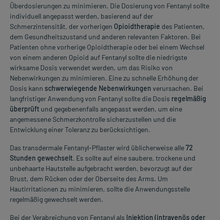
Überdosierungen zu minimieren. Die Dosierung von Fentanyl sollte
individuell angepasst werden, basierend auf der
Schmerzintensität, der vorherigen
Opioidtherapie
des Patienten,
dem Gesundheitszustand und anderen relevanten Faktoren. Bei
Patienten ohne vorherige Opioidtherapie oder bei einem Wechsel
von einem anderen Opioid auf Fentanyl sollte die niedrigste
wirksame Dosis verwendet werden, um das Risiko von
Nebenwirkungen zu minimieren. Eine zu schnelle Erhöhung der
Dosis kann
schwerwiegende Nebenwirkungen
verursachen. Bei
langfristiger Anwendung von Fentanyl sollte die Dosis
regelmäßig
überprüft
und gegebenenfalls angepasst werden, um eine
angemessene Schmerzkontrolle sicherzustellen und die
Entwicklung einer Toleranz zu berücksichtigen.
Das transdermale Fentanyl-Pflaster wird üblicherweise alle
72
Stunden gewechselt
. Es sollte auf eine saubere, trockene und
unbehaarte Hautstelle aufgebracht werden, bevorzugt auf der
Brust, dem Rücken oder der Oberseite des Arms. Um
Hautirritationen zu minimieren, sollte die Anwendungsstelle
regelmäßig gewechselt werden.
Bei der Verabreichung von Fentanyl als
Injektion (intravenös oder