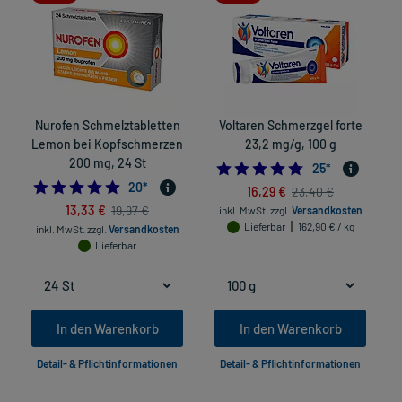
Nurofen Schmelztabletten
Voltaren Schmerzgel forte
Lemon bei Kopfschmerzen
23,2 mg/g, 100 g
200 mg, 24 St
4.68
25
*
5.0
20
*
16,29 €
23,40 €
13,33 €
19,97 €
inkl. MwSt.
zzgl.
Versandkosten
Lieferbar
162,90 € / kg
inkl. MwSt.
zzgl.
Versandkosten
Lieferbar
In den Warenkorb
In den Warenkorb
Detail- & Pflichtinformationen
Detail- & Pflichtinformationen