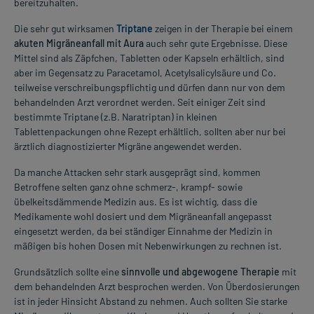
bereitzuhalten.
Die sehr gut wirksamen
Triptane
zeigen in der Therapie bei einem
akuten Migräneanfall mit Aura
auch sehr gute Ergebnisse. Diese
Mittel sind als Zäpfchen, Tabletten oder Kapseln erhältlich, sind
aber im Gegensatz zu Paracetamol, Acetylsalicylsäure und Co.
teilweise verschreibungspflichtig und dürfen dann nur von dem
behandelnden Arzt verordnet werden. Seit einiger Zeit sind
bestimmte Triptane (z.B. Naratriptan) in kleinen
Tablettenpackungen ohne Rezept erhältlich, sollten aber nur bei
ärztlich diagnostizierter Migräne angewendet werden.
Da manche Attacken sehr stark ausgeprägt sind, kommen
Betroffene selten ganz ohne schmerz-, krampf- sowie
übelkeitsdämmende Medizin aus. Es ist wichtig, dass die
Medikamente wohl dosiert und dem Migräneanfall angepasst
eingesetzt werden, da bei ständiger Einnahme der Medizin in
mäßigen bis hohen Dosen mit Nebenwirkungen zu rechnen ist.
Grundsätzlich sollte eine
sinnvolle und abgewogene Therapie
mit
dem behandelnden Arzt besprochen werden. Von Überdosierungen
ist in jeder Hinsicht Abstand zu nehmen. Auch sollten Sie starke