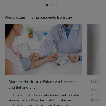
Weitere zum Thema passende Beiträge
Bluthochdruck - Alle Fakten zur Ursache
Habe ich
und Behandlung
Überforder
einige der
Bluthochdruck gilt als Zivilisationskrankheit, die
Burnout h
vor allem ältere Menschen betrifft. Dabei kann
Bluthochdruck auch bei jungen Menschen