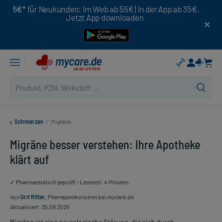
5€*
für Neukunden: Im Web ab 55€ | In der App ab 35€.
Jetzt App downloaden
Schmerzen
/
Migräne
Migräne besser verstehen: Ihre Apotheke
klärt auf
✓ Pharmazeutisch geprüft - Lesezeit: 4 Minuten
Von
Grit Ritter
, Pharnazieökonomin bei mycare.de
Aktualisiert: 25.09.2025
Migräne ist eine neurologische Störung, die sich durch