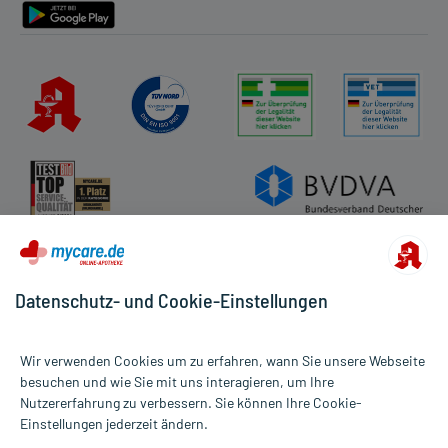
Datenschutz- und Cookie-Einstellungen
Wir verwenden Cookies um zu erfahren, wann Sie unsere Webseite
besuchen und wie Sie mit uns interagieren, um Ihre
Nutzererfahrung zu verbessern. Sie können Ihre Cookie-
Alle Preise gelten inkl. MwSt., ggf. zzgl. Versandkosten
Einstellungen jederzeit ändern.
Informationen auf dieser Website werden ausschließlich für