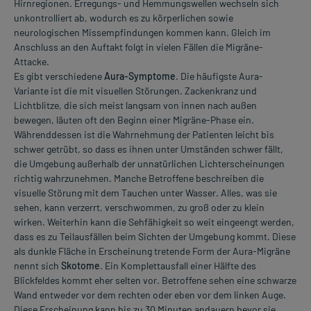
Hirnregionen. Erregungs- und Hemmungswellen wechseln sich
unkontrolliert ab, wodurch es zu körperlichen sowie
neurologischen Missempfindungen kommen kann. Gleich im
Anschluss an den Auftakt folgt in vielen Fällen die Migräne-
Attacke.
Es gibt verschiedene
Aura-Symptome
. Die häufigste Aura-
Variante ist die mit visuellen Störungen. Zackenkranz und
Lichtblitze, die sich meist langsam von innen nach außen
bewegen, läuten oft den Beginn einer Migräne-Phase ein.
Währenddessen ist die Wahrnehmung der Patienten leicht bis
schwer getrübt, so dass es ihnen unter Umständen schwer fällt,
die Umgebung außerhalb der unnatürlichen Lichterscheinungen
richtig wahrzunehmen. Manche Betroffene beschreiben die
visuelle Störung mit dem Tauchen unter Wasser. Alles, was sie
sehen, kann verzerrt, verschwommen, zu groß oder zu klein
wirken. Weiterhin kann die Sehfähigkeit so weit eingeengt werden,
dass es zu Teilausfällen beim Sichten der Umgebung kommt. Diese
als dunkle Fläche in Erscheinung tretende Form der Aura-Migräne
nennt sich
Skotome
. Ein Komplettausfall einer Hälfte des
Blickfeldes kommt eher selten vor. Betroffene sehen eine schwarze
Wand entweder vor dem rechten oder eben vor dem linken Auge.
Diese Erscheinung kann bis zu 30 Minuten andauern bevor sie