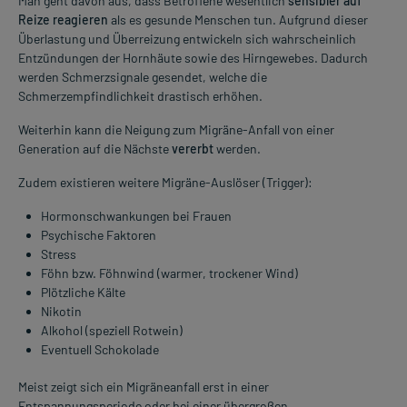
Man geht davon aus, dass Betroffene wesentlich
sensibler auf
Reize reagieren
als es gesunde Menschen tun. Aufgrund dieser
Überlastung und Überreizung entwickeln sich wahrscheinlich
Entzündungen der Hornhäute sowie des Hirngewebes. Dadurch
werden Schmerzsignale gesendet, welche die
Schmerzempfindlichkeit drastisch erhöhen.
Weiterhin kann die Neigung zum Migräne-Anfall von einer
Generation auf die Nächste
vererbt
werden.
Zudem existieren weitere Migräne-Auslöser (Trigger):
Hormonschwankungen bei Frauen
Psychische Faktoren
Stress
Föhn bzw. Föhnwind (warmer, trockener Wind)
Plötzliche Kälte
Nikotin
Alkohol (speziell Rotwein)
Eventuell Schokolade
Meist zeigt sich ein Migräneanfall erst in einer
Entspannungsperiode oder bei einer übergroßen