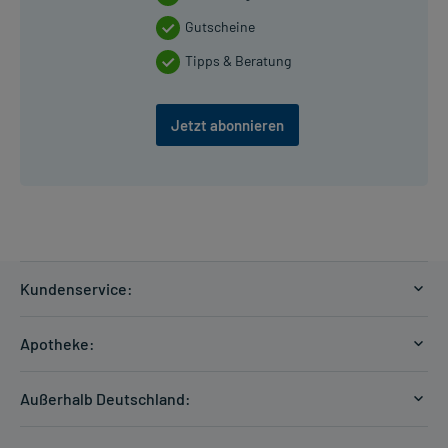
Gutscheine
Tipps & Beratung
Jetzt abonnieren
Kundenservice:
Versandkosten
Apotheke:
Zahlungsarten
Ratgeber
Kontakt
Außerhalb Deutschland:
E-Rezept
FAQ
Versandkosten Schweiz
Papierrezept einlösen