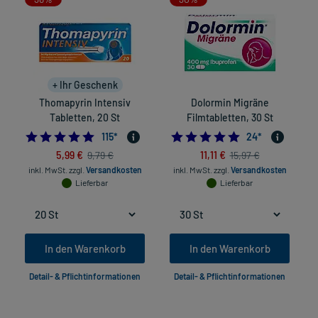
+ Ihr Geschenk
Thomapyrin Intensiv
Dolormin Migräne
Tabletten, 20 St
Filmtabletten, 30 St
4.913043478260869
4.92
115
*
24
*
5,99 €
11,11 €
9,79 €
15,97 €
inkl. MwSt.
zzgl.
Versandkosten
inkl. MwSt.
zzgl.
Versandkosten
Lieferbar
Lieferbar
In den Warenkorb
In den Warenkorb
Detail- & Pflichtinformationen
Detail- & Pflichtinformationen