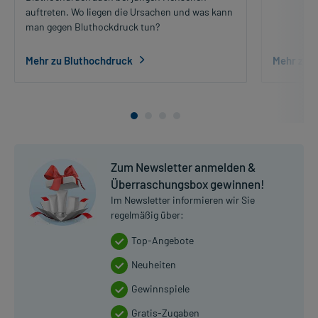
auftreten. Wo liegen die Ursachen und was kann
man gegen Bluthockdruck tun?
Mehr zu Bluthochdruck
Mehr zum
Zum Newsletter anmelden &
Überraschungsbox gewinnen!
Im Newsletter informieren wir Sie
regelmäßig über:
Top-Angebote
Neuheiten
Gewinnspiele
Gratis-Zugaben