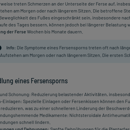
weise treten Schmerzen an der Unterseite der Ferse auf, insbes
tehen am Morgen oder nach längerem Sitzen. Die betroffene Ste
 Beweglichkeit des Fußes eingeschränkt sein, insbesondere n
aufe des Tages bessern, können jedoch bei längerer Belastung 
ng der Ferse
Wochen bis Monate dauern.
Info:
Die Symptome eines Fersensporns treten oft nach läng
Aufstehen am Morgen oder nach längerem Sitzen. Die ersten Sc
lung eines Fersensporns
und Schonung: Reduzierung belastender Aktivitäten, insbesond
-Einlagen: Spezielle Einlagen oder Fersenkissen können den Fu
 reduzieren, was zu einer schnelleren Linderung der Beschwerd
ndungshemmende Medikamente: Nichtsteroidale Antirheumati
ndungen schnell lindern.
bungen und Dehnungen:
Sanfte Dehnübungen für die Plantarfasz