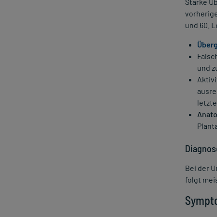
Starke Ü
Propolis Creme
vorherig
Psoriasis
und 60. L
Rasurbrand
Über
Ringelröteln
Falsc
und z
Rosacea
Aktiv
Scharlach
ausre
Tattoopflege
letzt
Trockene Haut behandeln
Anato
Plant
Trockene Haut Wechseljahre
Trockene Winterhaut
Diagnos
Übermäßiges Schwitzen
Bei der U
Urea
folgt me
Warzen
Sympto
Windpocken