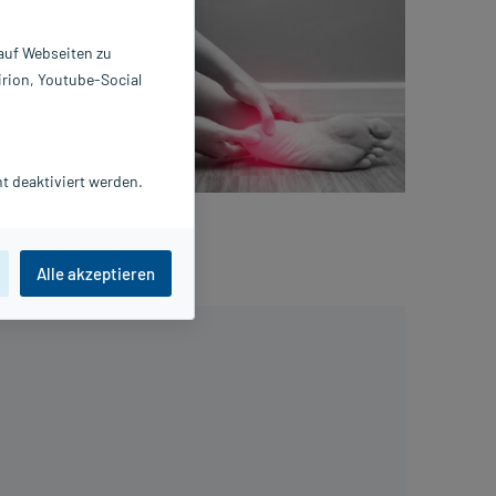
urch
ußert sich
 auf Webseiten zu
ch dem
irion, Youtube-Social
inlagen,
gen. Eine
n durch die
t deaktiviert werden.
on
Alle akzeptieren