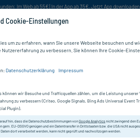
unden: Im Web ab 55€ | In der App ab 35€. Jetzt App downloade
d Cookie-Einstellungen
es um zu erfahren, wann Sie unsere Webseite besuchen und wie
e Nutzererfahrung zu verbessern. Sie können Ihre Cookie-Einste
nlösen
Rezeptur
Aktion %
en:
Datenschutzerklärung
Impressum
s können wir Besuche und Trafficquellen zählen, um die Leistung unsere
nsporn - Ein Leitfaden
fahrung zu verbessern (Criteo, Google Signals, Bing Ads Universal Event 
ial Plugin).
 geprüft - Lesezeit: 3 Minuten
arauf hin, dass die Datenschutzbestimmungen von
Google Analytics
nicht zwingend den E
eonie Dolder
, Medizinjournalistin
n gem. EU-DSGVO genügen und ein Datentransfer in Drittstaaten bzw. die USA nicht ausg
 Daten dort verarbeitet werden, kann nicht geprüft und nachvollzogen werden.
 22.09.2025