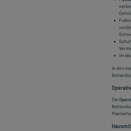
verbe
Dehnü
Fußma
vorüb
Schme
Schuh
Verme
Im ak
In den m
Behandlu
Operati
Die
Opera
Behandlu
Plantarfa
Hausmit