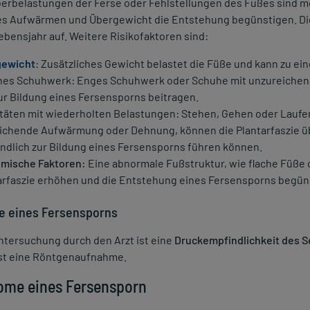
berbelastungen der Ferse oder Fehlstellungen des Fußes sind 
es Aufwärmen und Übergewicht die Entstehung begünstigen. Die
ebensjahr auf. Weitere Risikofaktoren sind:
gewicht
: Zusätzliches Gewicht belastet die Füße und kann zu ein
hes Schuhwerk: Enges Schuhwerk oder Schuhe mit unzureichend
ur Bildung eines Fersensporns beitragen.
itäten mit wiederholten Belastungen: Stehen, Gehen oder Laufe
ichende Aufwärmung oder Dehnung, können die Plantarfaszie üb
endlich zur Bildung eines Fersensporns führen können.
mische Faktoren:
Eine abnormale Fußstruktur, wie flache Füße 
arfaszie erhöhen und die Entstehung eines Fersensporns begün
e eines Fersensporns
ntersuchung durch den Arzt ist eine
Druckempfindlichkeit des 
ist eine Röntgenaufnahme.
me eines Fersensporn