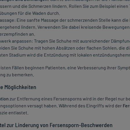
ssern und die Schmerzen lindern. Rollen Sie zum Beispiel einen 
bungen für die Waden durch.
ssage: Eine sanfte Massage der schmerzenden Stelle kann die
ergehend lindern. Verwenden Sie dabei kreisende Bewegungen 
rzempfinden an.
werk anpassen: Tragen Sie Schuhe mit ausreichender Dämpfung 
iden Sie Schuhe mit hohen Absätzen oder flachen Sohlen, die d
uten Stadium wird die Entzündung mit lokalen entzündungsh
eisten Fällen beginnen Patienten, eine Verbesserung ihrer Sym
ng zu bemerken.
ve Möglichkeiten
tion
zur Entfernung eines Fersensporns wird in der Regel nur b
ngsoptionen versagt haben. Während des Eingriffs wird der
Fer
szie entlastet.
tel zur Linderung von Fersensporn-Beschwerden