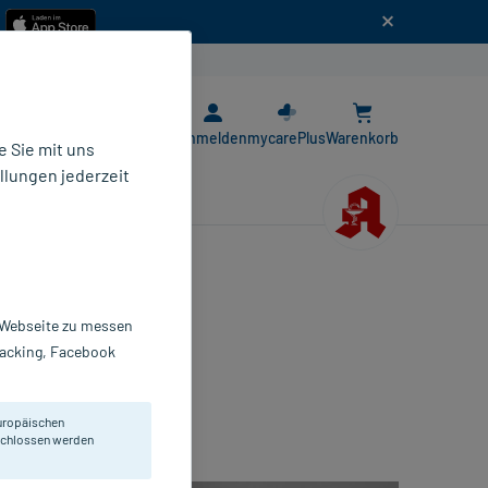
n
E-Rezept App
Anmelden
mycarePlus
Warenkorb
 Sie mit uns
llungen jederzeit
r Webseite zu messen
Tracking, Facebook
uropäischen
eschlossen werden