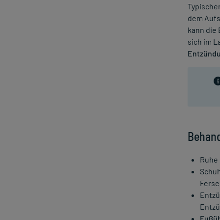
Typischer
dem Aufs
kann die
sich im L
Entzündu
Behand
Ruhe 
Schuh
Ferse
Entzü
Entzü
Fußü