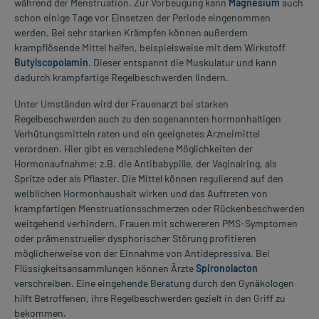
während der Menstruation. Zur Vorbeugung kann
Magnesium
auch
schon einige Tage vor Einsetzen der Periode eingenommen
werden. Bei sehr starken Krämpfen können außerdem
krampflösende Mittel helfen, beispielsweise mit dem Wirkstoff
Butylscopolamin
. Dieser entspannt die Muskulatur und kann
dadurch krampfartige Regelbeschwerden lindern.
Unter Umständen wird der Frauenarzt bei starken
Regelbeschwerden auch zu den sogenannten hormonhaltigen
Verhütungsmitteln raten und ein geeignetes Arzneimittel
verordnen. Hier gibt es verschiedene Möglichkeiten der
Hormonaufnahme: z.B. die Antibabypille, der Vaginalring, als
Spritze oder als Pflaster. Die Mittel können regulierend auf den
weiblichen Hormonhaushalt wirken und das Auftreten von
krampfartigen Menstruationsschmerzen oder Rückenbeschwerden
weitgehend verhindern. Frauen mit schwereren PMS-Symptomen
oder prämenstrueller dysphorischer Störung profitieren
möglicherweise von der Einnahme von Antidepressiva. Bei
Flüssigkeitsansammlungen können Ärzte
Spironolacton
verschreiben. Eine eingehende Beratung durch den Gynäkologen
hilft Betroffenen, ihre Regelbeschwerden gezielt in den Griff zu
bekommen.