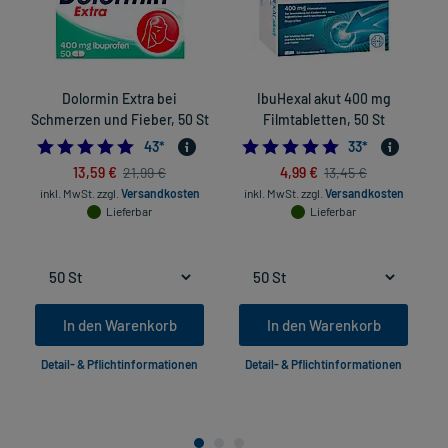
Dolormin Extra bei
IbuHexal akut 400 mg
N
Schmerzen und Fieber, 50 St
Filmtabletten, 50 St
4.883720930232558
4.727272727272
43
*
33
*
13,59 €
4,99 €
21,99 €
13,45 €
inkl. MwSt.
zzgl.
Versandkosten
inkl. MwSt.
zzgl.
Versandkosten
Lieferbar
Lieferbar
In den Warenkorb
In den Warenkorb
Detail- & Pflichtinformationen
Detail- & Pflichtinformationen