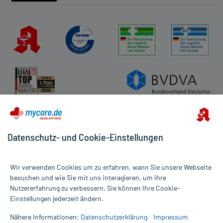
Datenschutz- und Cookie-Einstellungen
Wir verwenden Cookies um zu erfahren, wann Sie unsere Webseite
besuchen und wie Sie mit uns interagieren, um Ihre
Nutzererfahrung zu verbessern. Sie können Ihre Cookie-
Alle Preise gelten inkl. MwSt., ggf. zzgl. Versandkosten
Einstellungen jederzeit ändern.
Informationen auf dieser Website werden ausschließlich für
informative Zwecke zur Verfügung gestellt. Sie ersetzen keinesfalls
Nähere Informationen:
Datenschutzerklärung
Impressum
die Untersuchung und Behandlung durch einen Arzt. Bitte