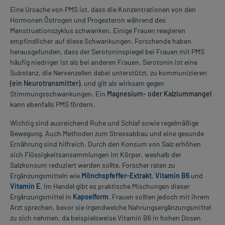
Eine Ursache von PMS ist, dass die Konzentrationen von den
Hormonen Östrogen und Progesteron während des
Menstruationszyklus schwanken. Einige Frauen reagieren
empfindlicher auf diese Schwankungen. Forschende haben
herausgefunden, dass der Serotoninspiegel bei Frauen mit PMS
häufig niedriger ist als bei anderen Frauen. Serotonin ist eine
Substanz, die Nervenzellen dabei unterstützt, zu kommunizieren
(ein Neurotransmitter)
, und gilt als wirksam gegen
Stimmungsschwankungen. Ein
Magnesium- oder Kalziummangel
kann ebenfalls PMS fördern.
Wichtig sind ausreichend Ruhe und Schlaf sowie regelmäßige
Bewegung. Auch Methoden zum Stressabbau und eine gesunde
Ernährung sind hilfreich. Durch den Konsum von Salz erhöhen
sich Flüssigkeitsansammlungen im Körper, weshalb der
Salzkonsum reduziert werden sollte. Forscher raten zu
Ergänzungsmitteln wie
Mönchspfeffer-Extrakt
,
Vitamin B6
und
Vitamin E
. Im Handel gibt es praktische Mischungen dieser
Ergänzungsmittel in
Kapselform
. Frauen sollten jedoch mit ihrem
Arzt sprechen, bevor sie irgendwelche Nahrungsergänzungsmittel
zu sich nehmen, da beispielsweise Vitamin B6 in hohen Dosen