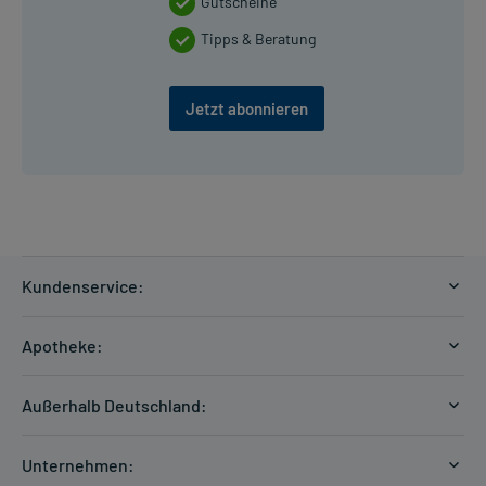
Gutscheine
Tipps & Beratung
Jetzt abonnieren
Kundenservice:
Versandkosten
Apotheke:
Zahlungsarten
Ratgeber
Kontakt
Außerhalb Deutschland:
E-Rezept
FAQ
Versandkosten Schweiz
Papierrezept einlösen
Hilfe
Unternehmen: