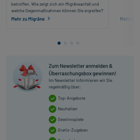
betroffen. Wie zeigt sich ein Migräneanfall und
welche Gegenmaßnahmen können Sie ergreifen?
Mehr zu Migräne
Mehr zu 
Zum Newsletter anmelden &
Überraschungsbox gewinnen!
Im Newsletter informieren wir Sie
regelmäßig über:
Top-Angebote
Neuheiten
Gewinnspiele
Gratis-Zugaben