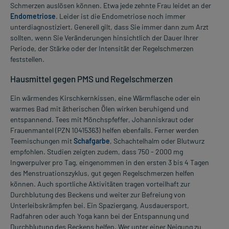
Schmerzen auslösen können. Etwa jede zehnte Frau leidet an der
Endometriose
. Leider ist die Endometriose noch immer
unterdiagnostiziert. Generell gilt, dass Sie immer dann zum Arzt
sollten, wenn Sie Veränderungen hinsichtlich der Dauer Ihrer
Periode, der Stärke oder der Intensität der Regelschmerzen
feststellen.
Hausmittel gegen PMS und Regelschmerzen
Ein wärmendes Kirschkernkissen, eine Wärmflasche oder ein
warmes Bad mit ätherischen Ölen wirken beruhigend und
entspannend. Tees mit Mönchspfeffer, Johanniskraut oder
Frauenmantel (PZN 10415363) helfen ebenfalls. Ferner werden
Teemischungen mit
Schafgarbe
, Schachtelhalm oder Blutwurz
empfohlen. Studien zeigten zudem, dass 750 - 2000 mg
Ingwerpulver pro Tag, eingenommen in den ersten 3 bis 4 Tagen
des Menstruationszyklus, gut gegen Regelschmerzen helfen
können. Auch sportliche Aktivitäten tragen vorteilhaft zur
Durchblutung des Beckens und weiter zur Befreiung von
Unterleibskrämpfen bei. Ein Spaziergang, Ausdauersport,
Radfahren oder auch Yoga kann bei der Entspannung und
Durchblutung des Beckens helfen. Wer unter einer Neigung zu