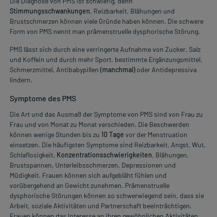
Die Diagnose von PMS ist schwierig, denn
Stimmungsschwankungen
, Reizbarkeit, Blähungen und
Brustschmerzen können viele Gründe haben können. Die schwere
Form von PMS nennt man prämenstruelle dysphorische Störung.
PMS lässt sich durch eine verringerte Aufnahme von Zucker, Salz
und Koffein und durch mehr Sport, bestimmte Ergänzungsmittel,
Schmerzmittel, Antibabypillen
(manchmal)
oder Antidepressiva
lindern.
Symptome des PMS
Die Art und das Ausmaß der Symptome von PMS sind von Frau zu
Frau und von Monat zu Monat verschieden. Die Beschwerden
können wenige Stunden bis zu
10 Tage
vor der Menstruation
einsetzen. Die häufigsten Symptome sind Reizbarkeit, Angst, Wut,
Schlaflosigkeit,
Konzentrationsschwierigkeiten
, Blähungen,
Brustspannen, Unterleibsschmerzen, Depressionen und
Müdigkeit. Frauen können sich aufgebläht fühlen und
vorübergehend an Gewicht zunehmen. Prämenstruelle
dysphorische Störungen können so schwerwiegend sein, dass sie
Arbeit, soziale Aktivitäten und Partnerschaft beeinträchtigen.
Frauen können das Interesse an ihren gewöhnlichen Aktivitäten