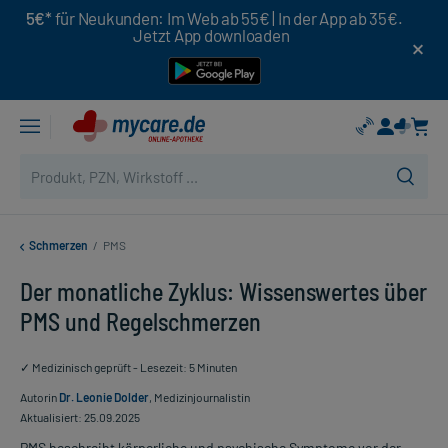
5€*
für Neukunden: Im Web ab 55€ | In der App ab 35€.
Jetzt App downloaden
Schmerzen
/
PMS
Der monatliche Zyklus: Wissenswertes über
PMS und Regelschmerzen
✓ Medizinisch geprüft - Lesezeit: 5 Minuten
Autorin
Dr. Leonie Dolder
, Medizinjournalistin
Aktualisiert: 25.09.2025
PMS beschreibt körperliche und psychische Symptome vor der