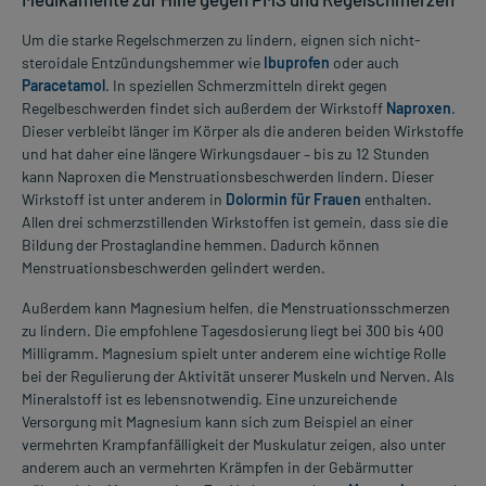
Um die starke Regelschmerzen zu lindern, eignen sich nicht-
steroidale Entzündungshemmer wie
Ibuprofen
oder auch
Paracetamol
. In speziellen Schmerzmitteln direkt gegen
Regelbeschwerden findet sich außerdem der Wirkstoff
Naproxen
.
Dieser verbleibt länger im Körper als die anderen beiden Wirkstoffe
und hat daher eine längere Wirkungsdauer – bis zu 12 Stunden
kann Naproxen die Menstruationsbeschwerden lindern. Dieser
Wirkstoff ist unter anderem in
Dolormin für Frauen
enthalten.
Allen drei schmerzstillenden Wirkstoffen ist gemein, dass sie die
Bildung der Prostaglandine hemmen. Dadurch können
Menstruationsbeschwerden gelindert werden.
Außerdem kann Magnesium helfen, die Menstruationsschmerzen
zu lindern. Die empfohlene Tagesdosierung liegt bei 300 bis 400
Milligramm. Magnesium spielt unter anderem eine wichtige Rolle
bei der Regulierung der Aktivität unserer Muskeln und Nerven. Als
Mineralstoff ist es lebensnotwendig. Eine unzureichende
Versorgung mit Magnesium kann sich zum Beispiel an einer
vermehrten Krampfanfälligkeit der Muskulatur zeigen, also unter
anderem auch an vermehrten Krämpfen in der Gebärmutter