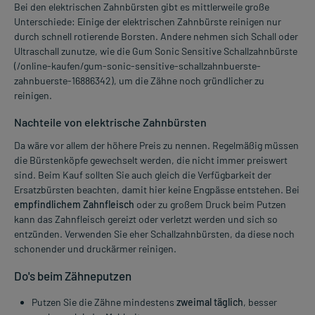
Bei den elektrischen Zahnbürsten gibt es mittlerweile große
Unterschiede: Einige der elektrischen Zahnbürste reinigen nur
durch schnell rotierende Borsten. Andere nehmen sich Schall oder
Ultraschall zunutze, wie die Gum Sonic Sensitive Schallzahnbürste
(/online-kaufen/gum-sonic-sensitive-schallzahnbuerste-
zahnbuerste-16886342), um die Zähne noch gründlicher zu
reinigen.
Nachteile von elektrische Zahnbürsten
Da wäre vor allem der höhere Preis zu nennen. Regelmäßig müssen
die Bürstenköpfe gewechselt werden, die nicht immer preiswert
sind. Beim Kauf sollten Sie auch gleich die Verfügbarkeit der
Ersatzbürsten beachten, damit hier keine Engpässe entstehen. Bei
empfindlichem Zahnfleisch
oder zu großem Druck beim Putzen
kann das Zahnfleisch gereizt oder verletzt werden und sich so
entzünden. Verwenden Sie eher Schallzahnbürsten, da diese noch
schonender und druckärmer reinigen.
Do's beim Zähneputzen
Putzen Sie die Zähne mindestens
zweimal täglich
, besser