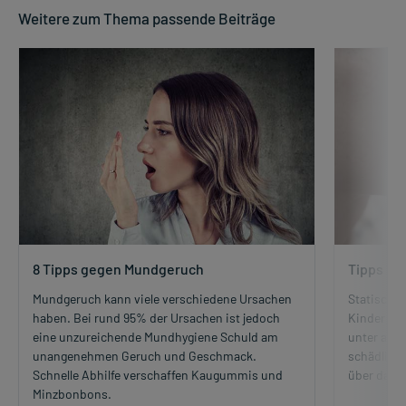
Weitere zum Thema passende Beiträge
8 Tipps gegen Mundgeruch
Tipps ge
Mundgeruch kann viele verschiedene Ursachen
Statisch k
haben. Bei rund 95% der Ursachen ist jedoch
Kinder un
eine unzureichende Mundhygiene Schuld am
unter and
unangenehmen Geruch und Geschmack.
schädlich 
Schnelle Abhilfe verschaffen Kaugummis und
über das K
Minzbonbons.