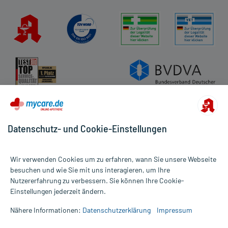
Datenschutz- und Cookie-Einstellungen
Wir verwenden Cookies um zu erfahren, wann Sie unsere Webseite
besuchen und wie Sie mit uns interagieren, um Ihre
Nutzererfahrung zu verbessern. Sie können Ihre Cookie-
Alle Preise gelten inkl. MwSt., ggf. zzgl. Versandkosten
Einstellungen jederzeit ändern.
Informationen auf dieser Website werden ausschließlich für
informative Zwecke zur Verfügung gestellt. Sie ersetzen keinesfalls
Nähere Informationen:
Datenschutzerklärung
Impressum
die Untersuchung und Behandlung durch einen Arzt. Bitte
beachten Sie, dass hierdurch weder Diagnosen gestellt noch