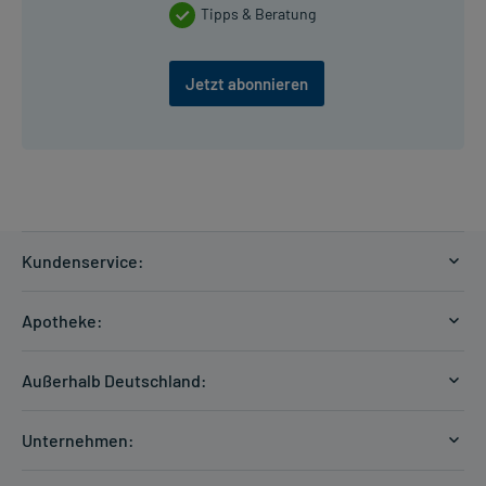
Tipps & Beratung
Jetzt abonnieren
Kundenservice:
Versandkosten
Apotheke:
Zahlungsarten
Ratgeber
Kontakt
Außerhalb Deutschland:
E-Rezept
FAQ
Versandkosten Schweiz
Papierrezept einlösen
Hilfe
Unternehmen:
Formular anfordern
mycarePlus
Experten-Team