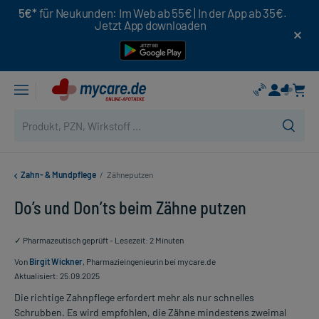
5€*
für Neukunden: Im Web ab 55€ | In der App ab 35€.
Jetzt App downloaden
Zahn- & Mundpflege
/
Zähneputzen
Do’s und Don’ts beim Zähne putzen
✓ Pharmazeutisch geprüft - Lesezeit: 2 Minuten
Von
Birgit Wickner
, Pharmazieingenieurin bei mycare.de
Aktualisiert: 25.09.2025
Die richtige Zahnpflege erfordert mehr als nur schnelles
Schrubben. Es wird empfohlen, die Zähne mindestens zweimal