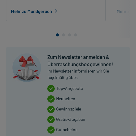
Mehr zu Mundgeruch
Mehr zum
Zum Newsletter anmelden &
Überraschungsbox gewinnen!
Im Newsletter informieren wir Sie
regelmäßig über:
Top-Angebote
Neuheiten
Gewinnspiele
Gratis-Zugaben
Gutscheine