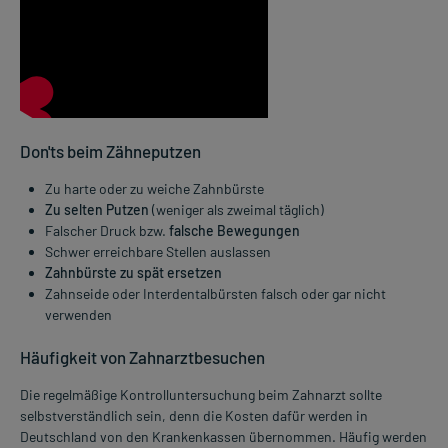
Medienalternative zum Video Zahnpflege Tipps:
Don'ts beim Zähneputzen
Für eine gute Zahnpflege sollten die Zahnzwischenräume täglich, am b
Zu harte oder zu weiche Zahnbürste
Zu selten Putzen
(weniger als zweimal täglich)
Falscher Druck bzw.
falsche Bewegungen
Schwer erreichbare Stellen auslassen
Zahnbürste zu spät ersetzen
Zahnseide oder Interdentalbürsten falsch oder gar nicht
verwenden
Häufigkeit von Zahnarztbesuchen
Die regelmäßige Kontrolluntersuchung beim Zahnarzt sollte
selbstverständlich sein, denn die Kosten dafür werden in
Deutschland von den Krankenkassen übernommen. Häufig werden