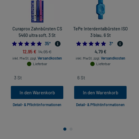
Curaprox Zahnbürsten CS
TePe Interdentalbürsten ISO
5460 ultra soft, 3 St
3 blau, 6 St
4.9714285714285715
5.0
35
*
3
*
12,95 €
4,79 €
14,95 €
inkl. MwSt.
zzgl.
Versandkosten
inkl. MwSt.
zzgl.
Versandkosten
Lieferbar
Lieferbar
In den Warenkorb
In den Warenkorb
Detail- & Pflichtinformationen
Detail- & Pflichtinformationen