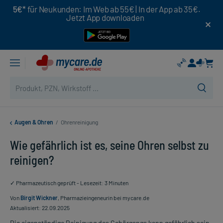
5€*
für Neukunden: Im Web ab 55€ | In der App ab 35€.
Jetzt App downloaden
Augen & Ohren
/
Ohrenreinigung
Wie gefährlich ist es, seine Ohren selbst zu
reinigen?
✓ Pharmazeutisch geprüft - Lesezeit: 3 Minuten
Von
Birgit Wickner
, Pharmazieingeneurin bei mycare.de
Aktualisiert: 22.09.2025
Die eigenständige Reinigung des Gehörgangs kann gefährlich sein.