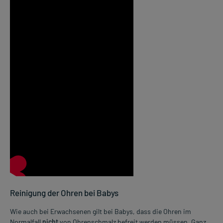
Medienalternative zum Video verstopfte Ohren:
Reinigung der Ohren bei Babys
Bei verstopften Ohren sind Wattestäbchen ungeeignet, da sie die Gefah
Wie auch bei Erwachsenen gilt bei Babys, dass die Ohren im
Normalfall
nicht
von Ohrenschmalz befreit werden müssen. Ganz