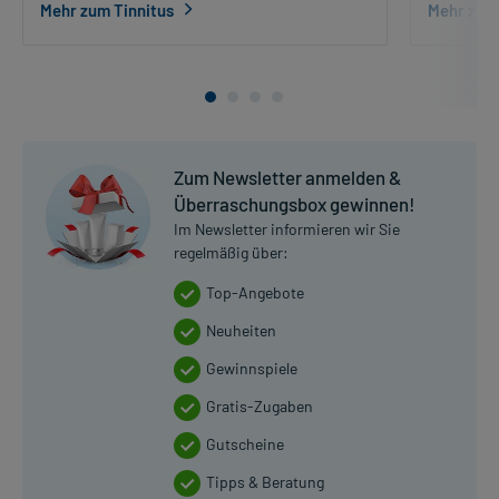
Mehr zum Tinnitus
Mehr zu 
Zum Newsletter anmelden &
Überraschungsbox gewinnen!
Im Newsletter informieren wir Sie
regelmäßig über:
Top-Angebote
Neuheiten
Gewinnspiele
Gratis-Zugaben
Gutscheine
Tipps & Beratung