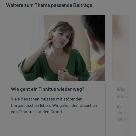
Weitere zum Thema passende Beiträge
Wie geht ein Tinnitus wieder weg?
Was kann
Schlupfl
Viele Menschen müssen mit störenden
Ohrgeräuschen leben. Wir gehen den Ursachen
Bei Tränen
von Tinnitus auf den Grund.
einige Mög
haben kön