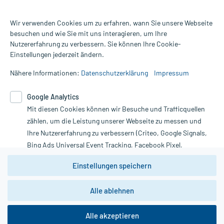
Wir verwenden Cookies um zu erfahren, wann Sie unsere Webseite
besuchen und wie Sie mit uns interagieren, um Ihre
Nutzererfahrung zu verbessern. Sie können Ihre Cookie-
Alle Preise gelten inkl. MwSt., ggf. zzgl. Versandkosten
Einstellungen jederzeit ändern.
Informationen auf dieser Website werden ausschließlich für
informative Zwecke zur Verfügung gestellt. Sie ersetzen keinesfalls
Nähere Informationen:
Datenschutzerklärung
Impressum
die Untersuchung und Behandlung durch einen Arzt. Bitte
beachten Sie, dass hierdurch weder Diagnosen gestellt noch
Google Analytics
Therapien eingeleitet werden können. | Diese Webseite benutzt
Google Analytics. Lesen Sie bitte dazu die wichtigen Hinweise in
Mit diesen Cookies können wir Besuche und Trafficquellen
unserer Datenschutzerklärung. Für den Widerruf einer Bestellung
zählen, um die Leistung unserer Webseite zu messen und
nutzen Sie das Formular:
Ihre Nutzererfahrung zu verbessern (Criteo, Google Signals,
Bing Ads Universal Event Tracking, Facebook Pixel,
Vertrag widerrufen
Youtube-Social Plugin).
Einstellungen speichern
Wir weisen darauf hin, dass die
Datenschutzbestimmungen von
Google Analytics
nicht
*Hinweise zu unseren Aktionen und Bewertungen
Alle ablehnen
zwingend den Europäischen Anforderungen gem. EU-
DSGVO genügen und ein Datentransfer in Drittstaaten bzw.
die USA nicht ausgeschlossen werden kann. Wie die
Alle akzeptieren
Daten dort verarbeitet werden, kann nicht geprüft und