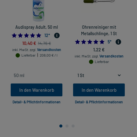
Audispray Adult, 50 ml
Ohrenreiniger mit
Metallschlinge, 1 St
4.916666666666667
12
*
5.0
5
*
10,40 €
14,76 €
1,22 €
inkl. MwSt.
zzgl.
Versandkosten
Lieferbar
208,00 € / l
inkl. MwSt.
zzgl.
Versandkosten
Lieferbar
In den Warenkorb
In den Warenkorb
Detail- & Pflichtinformationen
Detail- & Pflichtinformationen