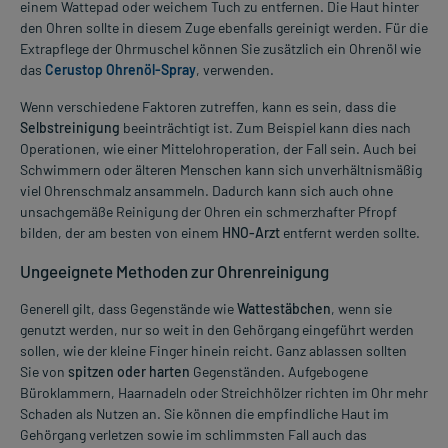
einem Wattepad oder weichem Tuch zu entfernen. Die Haut hinter
den Ohren sollte in diesem Zuge ebenfalls gereinigt werden. Für die
Extrapflege der Ohrmuschel können Sie zusätzlich ein Ohrenöl wie
das
Cerustop Ohrenöl-Spray
, verwenden.
Wenn verschiedene Faktoren zutreffen, kann es sein, dass die
Selbstreinigung
beeinträchtigt ist. Zum Beispiel kann dies nach
Operationen, wie einer Mittelohroperation, der Fall sein. Auch bei
Schwimmern oder älteren Menschen kann sich unverhältnismäßig
viel Ohrenschmalz ansammeln. Dadurch kann sich auch ohne
unsachgemäße Reinigung der Ohren ein schmerzhafter Pfropf
bilden, der am besten von einem
HNO-Arzt
entfernt werden sollte.
Ungeeignete Methoden zur Ohrenreinigung
Generell gilt, dass Gegenstände wie
Wattestäbchen
, wenn sie
genutzt werden, nur so weit in den Gehörgang eingeführt werden
sollen, wie der kleine Finger hinein reicht. Ganz ablassen sollten
Sie von
spitzen oder harten
Gegenständen. Aufgebogene
Büroklammern, Haarnadeln oder Streichhölzer richten im Ohr mehr
Schaden als Nutzen an. Sie können die empfindliche Haut im
Gehörgang verletzen sowie im schlimmsten Fall auch das