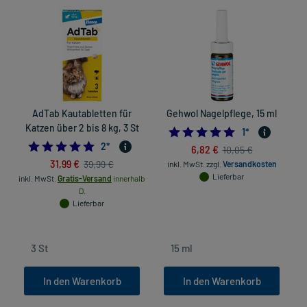
AdTab Kautabletten für
Gehwol Nagelpflege, 15 ml
Katzen über 2 bis 8 kg, 3 St
5.0
1
*
5.0
2
*
6,82 €
10,05 €
31,99 €
39,99 €
inkl. MwSt.
zzgl.
Versandkosten
Lieferbar
inkl. MwSt.
Gratis-Versand
innerhalb
D.
Lieferbar
In den Warenkorb
In den Warenkorb