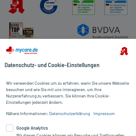
Datenschutz- und Cookie-Einstellungen
Wir verwenden Cookies um zu erfahren, wann Sie unsere Webseite
besuchen und wie Sie mit uns interagieren, um Ihre
Nutzererfahrung zu verbessern. Sie können Ihre Cookie-
Alle Preise gelten inkl. MwSt., ggf. zzgl. Versandkosten
Einstellungen jederzeit ändern.
Informationen auf dieser Website werden ausschließlich für
informative Zwecke zur Verfügung gestellt. Sie ersetzen keinesfalls
Nähere Informationen:
Datenschutzerklärung
Impressum
die Untersuchung und Behandlung durch einen Arzt. Bitte
beachten Sie, dass hierdurch weder Diagnosen gestellt noch
Google Analytics
Therapien eingeleitet werden können. | Diese Webseite benutzt
Mit diesen Cookies können wir Besuche und Trafficquellen
Google Analytics. Lesen Sie bitte dazu die wichtigen Hinweise in