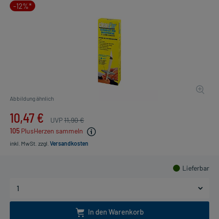
-12%*
Abbildung ähnlich
10,47 €
UVP
11,90 €
105
PlusHerzen sammeln
inkl. MwSt.
zzgl.
Versandkosten
Lieferbar
In den Warenkorb