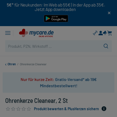
5€*
für Neukunden: Im Web ab 55€ | In der App ab 35€.
Jetzt App downloaden
Ohren
/
Ohrenkerze Cleanear
Nur für kurze Zeit:
Gratis-Versand* ab 19€
Mindestbestellwert!
Ohrenkerze Cleanear, 2 St
Produkt bewerten & PlusHerzen sichern