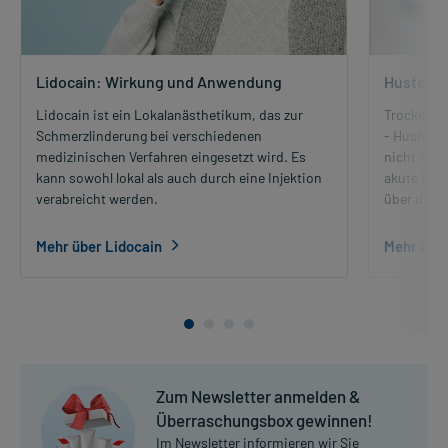
Lidocain: Wirkung und Anwendung
Husten: 
Lidocain ist ein Lokalanästhetikum, das zur
Trockener
Schmerzlinderung bei verschiedenen
- Hustenar
medizinischen Verfahren eingesetzt wird. Es
nicht ents
kann sowohl lokal als auch durch eine Injektion
akute Bron
verabreicht werden.
über die 
Mehr über Lidocain
Mehr zum
Zum Newsletter anmelden &
Überraschungsbox gewinnen!
Im Newsletter informieren wir Sie