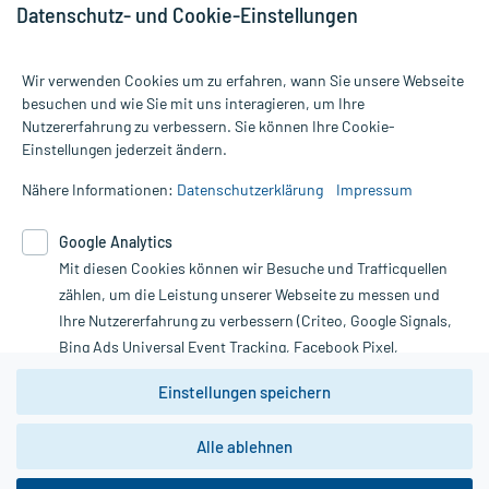
Datenschutz- und Cookie-Einstellungen
Wir verwenden Cookies um zu erfahren, wann Sie unsere Webseite
besuchen und wie Sie mit uns interagieren, um Ihre
Nutzererfahrung zu verbessern. Sie können Ihre Cookie-
Alle Preise gelten inkl. MwSt., ggf. zzgl. Versandkosten
Einstellungen jederzeit ändern.
Informationen auf dieser Website werden ausschließlich für
informative Zwecke zur Verfügung gestellt. Sie ersetzen keinesfalls
Nähere Informationen:
Datenschutzerklärung
Impressum
die Untersuchung und Behandlung durch einen Arzt. Bitte
beachten Sie, dass hierdurch weder Diagnosen gestellt noch
Google Analytics
Therapien eingeleitet werden können. | Diese Webseite benutzt
Google Analytics. Lesen Sie bitte dazu die wichtigen Hinweise in
Mit diesen Cookies können wir Besuche und Trafficquellen
unserer Datenschutzerklärung. Für den Widerruf einer Bestellung
zählen, um die Leistung unserer Webseite zu messen und
nutzen Sie das Formular:
Ihre Nutzererfahrung zu verbessern (Criteo, Google Signals,
Bing Ads Universal Event Tracking, Facebook Pixel,
Vertrag widerrufen
Youtube-Social Plugin).
Einstellungen speichern
Wir weisen darauf hin, dass die
Datenschutzbestimmungen von
Google Analytics
nicht
*Hinweise zu unseren Aktionen und Bewertungen
Alle ablehnen
zwingend den Europäischen Anforderungen gem. EU-
DSGVO genügen und ein Datentransfer in Drittstaaten bzw.
die USA nicht ausgeschlossen werden kann. Wie die