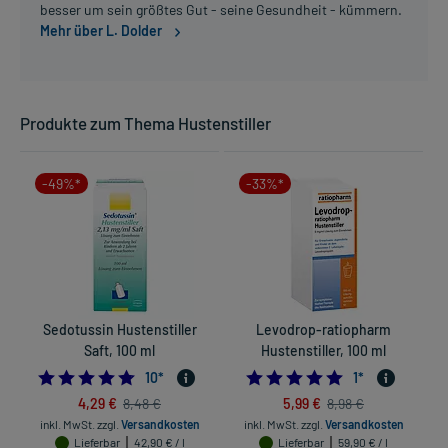
besser um sein größtes Gut - seine Gesundheit - kümmern.
Mehr über L. Dolder
Produkte zum Thema Hustenstiller
-49%*
-33%*
Sedotussin Hustenstiller
Levodrop-ratiopharm
P
Saft, 100 ml
Hustenstiller, 100 ml
4.7
5.0
10
*
1
*
4,29 €
5,99 €
8,48 €
8,98 €
inkl. MwSt.
zzgl.
Versandkosten
inkl. MwSt.
zzgl.
Versandkosten
Lieferbar
42,90 € / l
Lieferbar
59,90 € / l