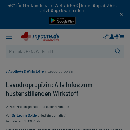
5€*
für Neukunden: Im Web ab 55€ | In der App ab 35€.
Jetzt App downloaden
Apotheke & Wirkstoffe
/
Levodropropizin
Levodropropizin: Alle Infos zum
hustenstillenden Wirkstoff
✓ Medizinisch geprüft - Lesezeit: 4 Minuten
Von
Dr. Leonie Dolder
, Medizinjournalistin
Aktualisiert: 16.09.2025
Levodropropizin ist ein hustenstillender Wirkstoff aus der Gruppe