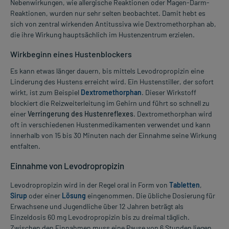
Nebenwirkungen, wie allergische Reaktionen oder Magen-Darm-
Reaktionen, wurden nur sehr selten beobachtet. Damit hebt es
sich von zentral wirkenden Antitussiva wie Dextromethorphan ab,
die ihre Wirkung hauptsächlich im Hustenzentrum erzielen.
Wirkbeginn eines Hustenblockers
Es kann etwas länger dauern, bis mittels Levodropropizin eine
Linderung des Hustens erreicht wird. Ein Hustenstiller, der sofort
wirkt, ist zum Beispiel
Dextromethorphan
. Dieser Wirkstoff
blockiert die Reizweiterleitung im Gehirn und führt so schnell zu
einer
Verringerung des Hustenreflexes
. Dextromethorphan wird
oft in verschiedenen Hustenmedikamenten verwendet und kann
innerhalb von 15 bis 30 Minuten nach der Einnahme seine Wirkung
entfalten.
Einnahme von Levodropropizin
Levodropropizin wird in der Regel oral in Form von
Tabletten
,
Sirup
oder einer
Lösung
eingenommen. Die übliche Dosierung für
Erwachsene und Jugendliche über 12 Jahren beträgt als
Einzeldosis 60 mg Levodropropizin bis zu dreimal täglich.
Zwischen den Einnahmen muss eine Pause von 6 Stunden liegen.