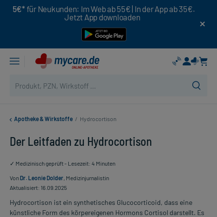
5€*
für Neukunden: Im Web ab 55€ | In der App ab 35€.
Jetzt App downloaden
Apotheke & Wirkstoffe
/
Hydrocortison
Der Leitfaden zu Hydrocortison
✓ Medizinisch geprüft - Lesezeit: 4 Minuten
Von
Dr. Leonie Dolder
, Medizinjurnalistin
Aktualisiert: 16.09.2025
Hydrocortison ist ein synthetisches Glucocorticoid, dass eine
künstliche Form des körpereigenen Hormons Cortisol darstellt. Es