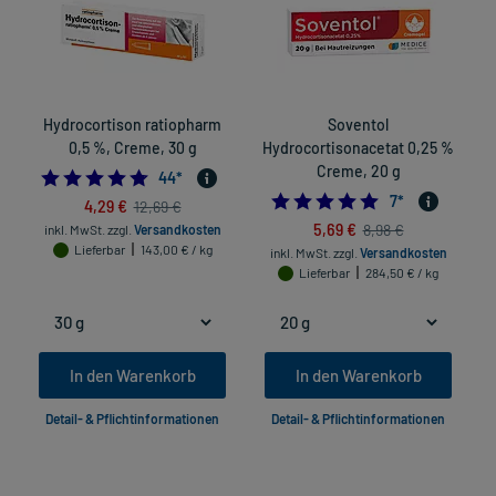
Hydrocortison ratiopharm
Soventol
H
0,5 %, Creme, 30 g
Hydrocortisonacetat 0,25 %
Creme, 20 g
4.7727272727272725
44
*
5.0
7
*
4,29 €
12,69 €
5,69 €
8,98 €
inkl. MwSt.
zzgl.
Versandkosten
Lieferbar
143,00 € / kg
inkl. MwSt.
zzgl.
Versandkosten
Lieferbar
284,50 € / kg
In den Warenkorb
In den Warenkorb
Detail- & Pflichtinformationen
Detail- & Pflichtinformationen