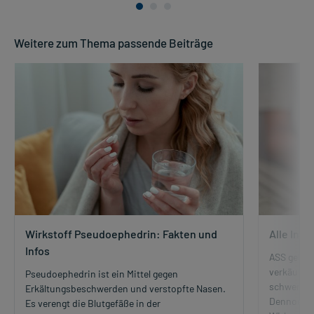
Weitere zum Thema passende Beiträge
Wirkstoff Pseudoephedrin: Fakten und
Alle Info
Infos
ASS gehör
verkäuflic
Pseudoephedrin ist ein Mittel gegen
schwerzlin
Erkältungsbeschwerden und verstopfte Nasen.
Dennoch ha
Es verengt die Blutgefäße in der