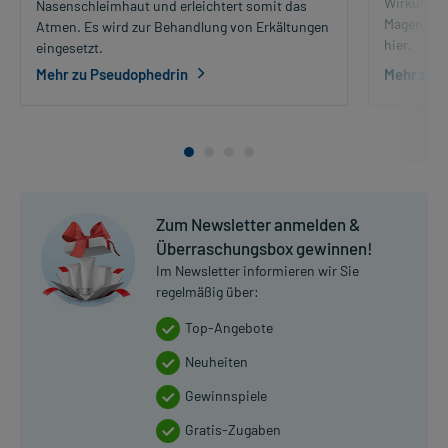
Wirkungen
Nasenschleimhaut und erleichtert somit das
Magenbren
Atmen. Es wird zur Behandlung von Erkältungen
hier.
eingesetzt.
Mehr zu Pseudophedrin
Mehr zu 
Zum Newsletter anmelden &
Überraschungsbox gewinnen!
Im Newsletter informieren wir Sie
regelmäßig über:
Top-Angebote
Neuheiten
Gewinnspiele
Gratis-Zugaben