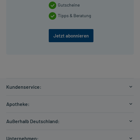
Gutscheine
Tipps & Beratung
Jetzt abonnieren
Kundenservice:
Versandkosten
Apotheke:
Zahlungsarten
Ratgeber
Kontakt
Außerhalb Deutschland:
E-Rezept
FAQ
Versandkosten Schweiz
Papierrezept einlösen
Hilfe
Unternehmen: