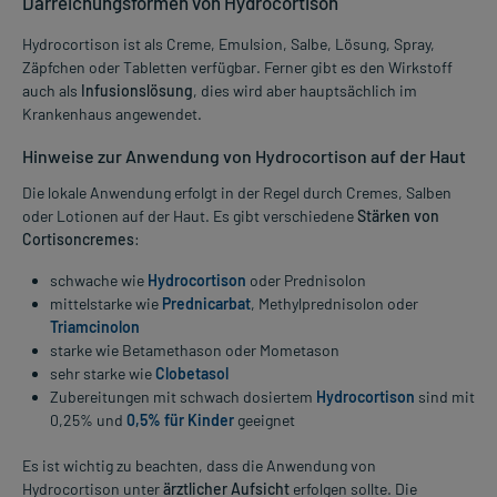
Darreichungsformen von Hydrocortison
Hydrocortison ist als Creme, Emulsion, Salbe, Lösung, Spray,
Zäpfchen oder Tabletten verfügbar. Ferner gibt es den Wirkstoff
auch als
Infusionslösung
, dies wird aber hauptsächlich im
Krankenhaus angewendet.
Hinweise zur Anwendung von Hydrocortison auf der Haut
Die lokale Anwendung erfolgt in der Regel durch Cremes, Salben
oder Lotionen auf der Haut. Es gibt verschiedene
Stärken von
Cortisoncremes
:
schwache wie
Hydrocortison
oder Prednisolon
mittelstarke wie
Prednicarbat
, Methylprednisolon oder
Triamcinolon
starke wie Betamethason oder Mometason
sehr starke wie
Clobetasol
Zubereitungen mit schwach dosiertem
Hydrocortison
sind mit
0,25% und
0,5% für Kinder
geeignet
Es ist wichtig zu beachten, dass die Anwendung von
Hydrocortison unter
ärztlicher Aufsicht
erfolgen sollte. Die