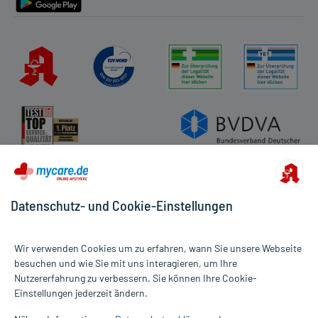
Datenschutz- und Cookie-Einstellungen
Wir verwenden Cookies um zu erfahren, wann Sie unsere Webseite
besuchen und wie Sie mit uns interagieren, um Ihre
Nutzererfahrung zu verbessern. Sie können Ihre Cookie-
Alle Preise gelten inkl. MwSt., ggf. zzgl. Versandkosten
Einstellungen jederzeit ändern.
Informationen auf dieser Website werden ausschließlich für
informative Zwecke zur Verfügung gestellt. Sie ersetzen keinesfalls