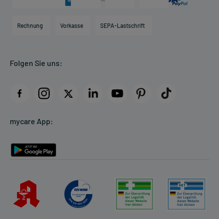
Karriere
Hilfsmittelbox
Engagement
Direktabrechnung PKV
Rechnung
Vorkasse
SEPA-Lastschrift
Partner
Apotheke vor Ort
Kundenbewertungen
Folgen Sie uns:
AGB
Impressum
Datenschutz
Cookie-Einstellungen
mycare App:
Rückgabe/Widerruf
Barrierefreiheitserklärung