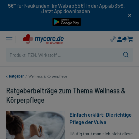
5€*
für Neukunden: Im Web ab 55€ | In der App ab 35€.
Jetzt App downloaden
Ratgeber
/
Wellness & Körperpflege
Ratgeberbeiträge zum Thema Wellness &
Körperpflege
Einfach erklärt: Die richtige
Pflege der Vulva
Häufig traut man sich nicht diese