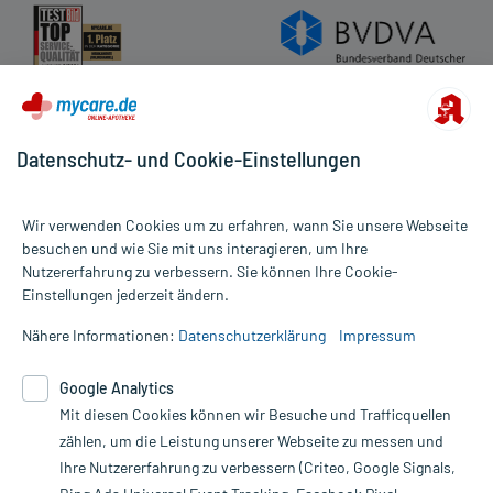
Datenschutz- und Cookie-Einstellungen
Wir verwenden Cookies um zu erfahren, wann Sie unsere Webseite
besuchen und wie Sie mit uns interagieren, um Ihre
Nutzererfahrung zu verbessern. Sie können Ihre Cookie-
Alle Preise gelten inkl. MwSt., ggf. zzgl. Versandkosten
Einstellungen jederzeit ändern.
Informationen auf dieser Website werden ausschließlich für
informative Zwecke zur Verfügung gestellt. Sie ersetzen keinesfalls
Nähere Informationen:
Datenschutzerklärung
Impressum
die Untersuchung und Behandlung durch einen Arzt. Bitte
beachten Sie, dass hierdurch weder Diagnosen gestellt noch
Google Analytics
Therapien eingeleitet werden können. | Diese Webseite benutzt
Google Analytics. Lesen Sie bitte dazu die wichtigen Hinweise in
Mit diesen Cookies können wir Besuche und Trafficquellen
unserer Datenschutzerklärung. Für den Widerruf einer Bestellung
zählen, um die Leistung unserer Webseite zu messen und
nutzen Sie das Formular:
Ihre Nutzererfahrung zu verbessern (Criteo, Google Signals,