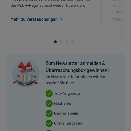
der PECH-Regel schnell wieder fit werden.
Materialie
unserem R
Mehr zu Verstauchungen
Mehr zur
Zum Newsletter anmelden &
Überraschungsbox gewinnen!
Im Newsletter informieren wir Sie
regelmäßig über:
Top-Angebote
Neuheiten
Gewinnspiele
Gratis-Zugaben