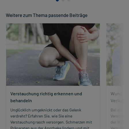
Weitere zum Thema passende Beiträge
Verstauchung richtig erkennen und
Wundvers
behandeln
Verletzu
Unglücklich umgeknickt oder das Gelenk
Bei einer 
verdreht? Erfahren Sie, wie Sie eine
Versorgung
Verstauchung rasch versorgen, Schmerzen mit
der Wunde 
Präparaten aus der Apotheke lindern und mit
Versorgung