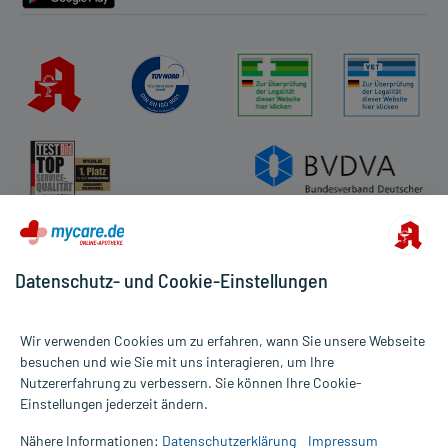
Datenschutz- und Cookie-Einstellungen
Wir verwenden Cookies um zu erfahren, wann Sie unsere Webseite
besuchen und wie Sie mit uns interagieren, um Ihre
Nutzererfahrung zu verbessern. Sie können Ihre Cookie-
Alle Preise gelten inkl. MwSt., ggf. zzgl. Versandkosten
Einstellungen jederzeit ändern.
Informationen auf dieser Website werden ausschließlich für
informative Zwecke zur Verfügung gestellt. Sie ersetzen keinesfalls
Nähere Informationen:
Datenschutzerklärung
Impressum