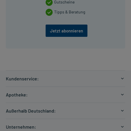
Gutscheine
Tipps & Beratung
Jetzt abonnieren
Kundenservice:
Versandkosten
Apotheke:
Zahlungsarten
Ratgeber
Kontakt
Außerhalb Deutschland:
E-Rezept
FAQ
Versandkosten Schweiz
Papierrezept einlösen
Hilfe
Unternehmen: