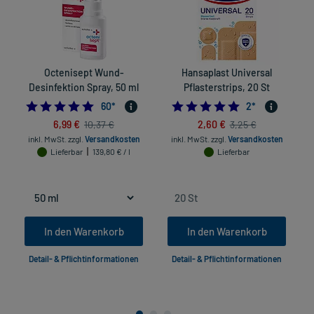
Octenisept Wund-
Hansaplast Universal
Desinfektion Spray, 50 ml
Pflasterstrips, 20 St
4.966666666666667
5.0
60
*
2
*
6,99 €
2,60 €
10,37 €
3,25 €
inkl. MwSt.
zzgl.
Versandkosten
inkl. MwSt.
zzgl.
Versandkosten
Lieferbar
139,80 € / l
Lieferbar
In den Warenkorb
In den Warenkorb
Detail- & Pflichtinformationen
Detail- & Pflichtinformationen