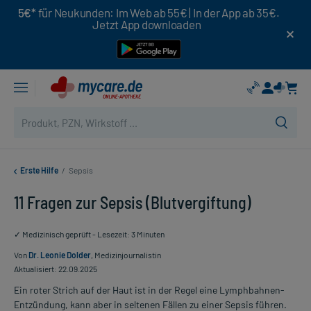
5€*
für Neukunden: Im Web ab 55€ | In der App ab 35€.
Jetzt App downloaden
Erste Hilfe
/
Sepsis
11 Fragen zur Sepsis (Blutvergiftung)
✓ Medizinisch geprüft - Lesezeit: 3 Minuten
Von
Dr. Leonie Dolder
, Medizinjournalistin
Aktualisiert: 22.09.2025
Ein roter Strich auf der Haut ist in der Regel eine Lymphbahnen-
Entzündung, kann aber in seltenen Fällen zu einer Sepsis führen.