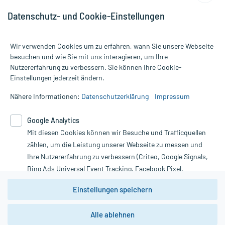
Datenschutz- und Cookie-Einstellungen
Für die Produkte der Kategorie Vegan & Vegetarisch wurden 3890
Wir verwenden Cookies um zu erfahren, wann Sie unsere Webseite
Bewertungen mit durchschnittlich 4,8 von 5 Sternen abgegeben.
besuchen und wie Sie mit uns interagieren, um Ihre
Nutzererfahrung zu verbessern. Sie können Ihre Cookie-
Alle Preise gelten inkl. MwSt., ggf. zzgl. Versandkosten
Einstellungen jederzeit ändern.
Informationen auf dieser Website werden ausschließlich für
informative Zwecke zur Verfügung gestellt. Sie ersetzen keinesfalls
Nähere Informationen:
Datenschutzerklärung
Impressum
die Untersuchung und Behandlung durch einen Arzt. Bitte
beachten Sie, dass hierdurch weder Diagnosen gestellt noch
Google Analytics
Therapien eingeleitet werden können. | Diese Webseite benutzt
Mit diesen Cookies können wir Besuche und Trafficquellen
Google Analytics. Lesen Sie bitte dazu die wichtigen Hinweise in
unserer Datenschutzerklärung. Für den Widerruf einer Bestellung
zählen, um die Leistung unserer Webseite zu messen und
nutzen Sie das Formular:
Ihre Nutzererfahrung zu verbessern (Criteo, Google Signals,
Bing Ads Universal Event Tracking, Facebook Pixel,
Vertrag widerrufen
Youtube-Social Plugin).
Einstellungen speichern
Wir weisen darauf hin, dass die
Datenschutzbestimmungen von
Google Analytics
nicht
Alle ablehnen
*Hinweise zu unseren Aktionen und Bewertungen
zwingend den Europäischen Anforderungen gem. EU-