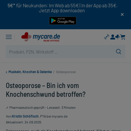
5€*
für Neukunden: Im Web ab 55€ | In der App ab 35€.
Jetzt App downloaden
Muskeln, Knochen & Gelenke
/
Osteoporose
Osteoporose – Bin ich vom
Knochenschwund betroffen?
✓ Pharmazeutisch geprüft - Lesezeit: 3 Minuten
Von
Kristin Schöfisch
, PTA bei mycare.de
Aktualisiert: 24.09.2025
Osteoporose, auch als Knochenschwund bekannt, führt zu einer