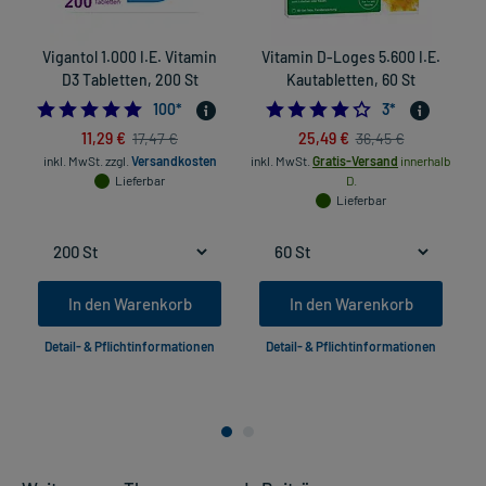
Vigantol 1.000 I.E. Vitamin
Vitamin D-Loges 5.600 I.E.
D3 Tabletten, 200 St
Kautabletten, 60 St
4.920792079207921
4.0
100
*
3
*
11,29 €
25,49 €
17,47 €
36,45 €
inkl. MwSt.
zzgl.
Versandkosten
inkl. MwSt.
Gratis-Versand
innerhalb
Lieferbar
D.
Lieferbar
In den Warenkorb
In den Warenkorb
Detail- & Pflichtinformationen
Detail- & Pflichtinformationen