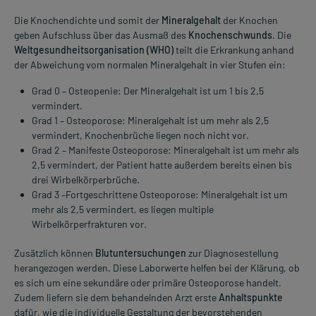
Die Knochendichte und somit der
Mineralgehalt
der Knochen
geben Aufschluss über das Ausmaß des
Knochenschwunds
. Die
Weltgesundheitsorganisation (WHO)
teilt die Erkrankung anhand
der Abweichung vom normalen Mineralgehalt in vier Stufen ein:
Grad 0 – Osteopenie: Der Mineralgehalt ist um 1 bis 2,5
vermindert.
Grad 1 – Osteoporose: Mineralgehalt ist um mehr als 2,5
vermindert, Knochenbrüche liegen noch nicht vor.
Grad 2 – Manifeste Osteoporose: Mineralgehalt ist um mehr als
2,5 vermindert, der Patient hatte außerdem bereits einen bis
drei Wirbelkörperbrüche.
Grad 3 –Fortgeschrittene Osteoporose: Mineralgehalt ist um
mehr als 2,5 vermindert, es liegen multiple
Wirbelkörperfrakturen vor.
Zusätzlich können
Blutuntersuchungen
zur Diagnosestellung
herangezogen werden. Diese Laborwerte helfen bei der Klärung, ob
es sich um eine sekundäre oder primäre Osteoporose handelt.
Zudem liefern sie dem behandelnden Arzt erste
Anhaltspunkte
dafür, wie die individuelle Gestaltung der bevorstehenden