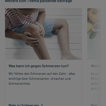
Weitere zum Thema passende Beiträge
Was kann ich gegen Schmerzen tun?
Welche V
Wir fühlen den Schmerzen auf den Zahn - alles
Es gibt in
wichtige über Schmerzarten, Ursachen und
Körper le
Schmerzmittel.
erfüllt an
zum Wachs
Mehr zu Schmerzen
Mehr zu 