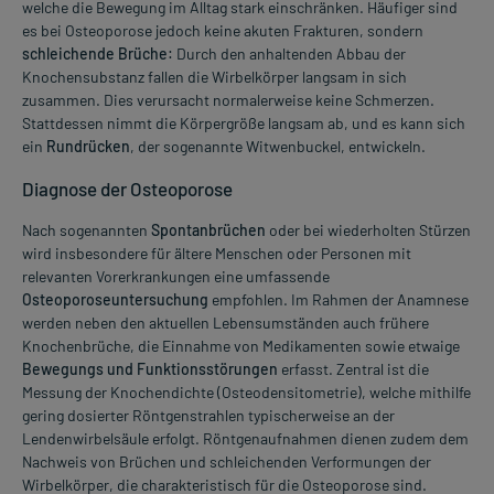
welche die Bewegung im Alltag stark einschränken. Häufiger sind
es bei Osteoporose jedoch keine akuten Frakturen, sondern
schleichende Brüche:
Durch den anhaltenden Abbau der
Knochensubstanz fallen die Wirbelkörper langsam in sich
zusammen. Dies verursacht normalerweise keine Schmerzen.
Stattdessen nimmt die Körpergröße langsam ab, und es kann sich
ein
Rundrücken
, der sogenannte Witwenbuckel, entwickeln.
Diagnose der Osteoporose
Nach sogenannten
Spontanbrüchen
oder bei wiederholten Stürzen
wird insbesondere für ältere Menschen oder Personen mit
relevanten Vorerkrankungen eine umfassende
Osteoporoseuntersuchung
empfohlen. Im Rahmen der Anamnese
werden neben den aktuellen Lebensumständen auch frühere
Knochenbrüche, die Einnahme von Medikamenten sowie etwaige
Bewegungs und Funktionsstörungen
erfasst. Zentral ist die
Messung der Knochendichte (Osteodensitometrie), welche mithilfe
gering dosierter Röntgenstrahlen typischerweise an der
Lendenwirbelsäule erfolgt. Röntgenaufnahmen dienen zudem dem
Nachweis von Brüchen und schleichenden Verformungen der
Wirbelkörper, die charakteristisch für die Osteoporose sind.