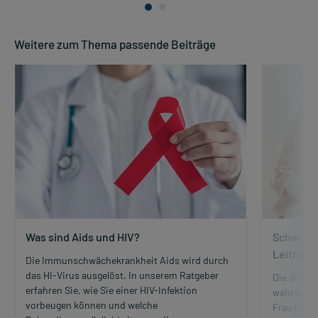
Weitere zum Thema passende Beiträge
Was sind Aids und HIV?
Schwange
Leitfade
Die Immunschwächekrankheit Aids wird durch
das HI-Virus ausgelöst. In unserem Ratgeber
Die Schwa
erfahren Sie, wie Sie einer HIV-Infektion
wahrschei
vorbeugen können und welche
Frau (und 