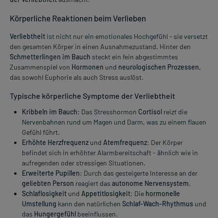
Körperliche Reaktionen beim
Verlieben
Verliebtheit
ist nicht nur ein emotionales Hochgefühl - sie versetzt
den gesamten Körper in einen Ausnahmezustand. Hinter den
Schmetterlingen im Bauch
steckt ein fein abgestimmtes
Zusammenspiel von
Hormonen
und
neurologischen Prozessen
,
das sowohl Euphorie als auch Stress auslöst.
Typische körperliche Symptome der Verliebtheit
Kribbeln im Bauch
: Das Stresshormon
Cortisol
reizt die
Nervenbahnen rund um Magen und Darm, was zu einem flauen
Gefühl führt.
Erhöhte Herzfrequenz
und
Atemfrequenz
: Der Körper
befindet sich in erhöhter Alarmbereitschaft - ähnlich wie in
aufregenden oder stressigen Situationen.
Erweiterte Pupillen
: Durch das gesteigerte Interesse an der
geliebten Person
reagiert das
autonome Nervensystem
.
Schlaflosigkeit
und
Appetitlosigkeit
: Die
hormonelle
Umstellung
kann den natürlichen
Schlaf-Wach-Rhythmus
und
das
Hungergefühl
beeinflussen.