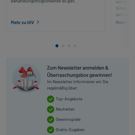
Behandlungsmöglichkeiten es gibt.
vor ranken
Schwanger
darf ich e
Mehr zu HIV
Mehr übe
Zum Newsletter anmelden &
Überraschungsbox gewinnen!
Im Newsletter informieren wir Sie
regelmäßig über:
Top-Angebote
Neuheiten
Gewinnspiele
Gratis-Zugaben