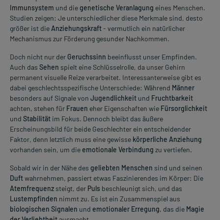
Immunsystem
und die
genetische Veranlagung
eines Menschen.
Studien zeigen: Je unterschiedlicher diese Merkmale sind, desto
größer ist die
Anziehungskraft
- vermutlich ein natürlicher
Mechanismus zur Förderung gesunder Nachkommen.
Doch nicht nur der
Geruchssinn
beeinflusst unser Empfinden.
Auch das
Sehen
spielt eine Schlüsselrolle, da unser Gehirn
permanent visuelle Reize verarbeitet. Interessanterweise gibt es
dabei geschlechtsspezifische Unterschiede: Während
Männer
besonders auf Signale von
Jugendlichkeit
und
Fruchtbarkeit
achten, stehen für
Frauen
eher Eigenschaften wie
Fürsorglichkeit
und
Stabilität
im Fokus. Dennoch bleibt das äußere
Erscheinungsbild für beide Geschlechter ein entscheidender
Faktor, denn letztlich muss eine gewisse
körperliche Anziehung
vorhanden sein, um die
emotionale Verbindung
zu vertiefen.
Sobald wir in der Nähe des
geliebten Menschen
sind und seinen
Duft
wahrnehmen, passiert etwas Faszinierendes im Körper: Die
Atemfrequenz
steigt, der
Puls
beschleunigt sich, und das
Lustempfinden
nimmt zu. Es ist ein Zusammenspiel aus
biologischen Signalen
und
emotionaler Erregung
, das die
Magie
der Verliebtheit
ausmacht.