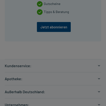
Gutscheine
Tipps & Beratung
Jetzt abonnieren
Kundenservice:
Versandkosten
Apotheke:
Zahlungsarten
Ratgeber
Kontakt
Außerhalb Deutschland:
E-Rezept
FAQ
Versandkosten Schweiz
Papierrezept einlösen
Hilfe
Unternehmen: