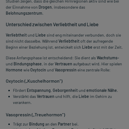
Studien zeigen, dass die gleichen Hirnregionen aktiv sind wie bei
der Einnahme von
Drogen
, insbesondere das
Belohnungszentrum
.
Unterschied zwischen Verliebtheit und Liebe
Verliebtheit
und
Liebe
sind eng miteinander verbunden, doch sie
sind nicht dasselbe. Während
Verliebtheit
oft der aufregende
Beginn einer Beziehung ist, entwickelt sich
Liebe
erst mit der Zeit.
Diese Anfangsphase ist entscheidend: Sie dient als
Wachstums-
und
Bindungsphase
, in der
Vertrauen
aufgebaut wird. Hier spielen
Hormone
wie
Oxytocin
und
Vasopressin
eine zentrale Rolle:
Oxytocin
(„Kuschelhormon“)
Fördert
Entspannung
,
Geborgenheit
und
emotionale Nähe
.
Verstärkt das
Vertrauen
und hilft, die
Liebe
im Gehirn zu
verankern.
Vasopressin
(„Treuehormon“)
Trägt zur
Bindung
an den
Partner
bei.