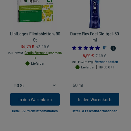
LibiLoges Filmtabletten, 90
Durex Play Feel Gleitgel, 50
R
St
ml
34,79 €
43,49 €
4.8333333333333
6
*
inkl. MwSt.
Gratis-Versand
innerhalb
5,99 €
7,49 €
D.
inkl. MwSt.
zzgl.
Versandkosten
Lieferbar
Lieferbar
119,80 € / l
In den Warenkorb
In den Warenkorb
Detail- & Pflichtinformationen
Detail- & Pflichtinformationen