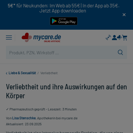
5€*
für Neukunden: Im Web ab 55€ | In der App ab 35€.
Jetzt App downloaden
Liebe & Sexualität
/
Verliebtheit
Verliebtheit und ihre Auswirkungen auf den
Körper
✓ Pharmazeutisch geprüft - Lesezeit: 3 Minuten
Von
Lisa Stenschke
, Apothekerin bei mycare.de
Aktualisiert: 23.09.2025
Verliebtheit ist eine intensive hormonelle Reaktion, die von einer