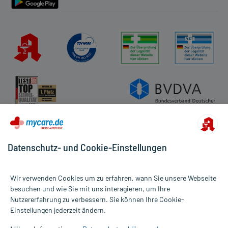
Datenschutz- und Cookie-Einstellungen
Wir verwenden Cookies um zu erfahren, wann Sie unsere Webseite
besuchen und wie Sie mit uns interagieren, um Ihre
Nutzererfahrung zu verbessern. Sie können Ihre Cookie-
Alle Preise gelten inkl. MwSt., ggf. zzgl. Versandkosten
Einstellungen jederzeit ändern.
Informationen auf dieser Website werden ausschließlich für
informative Zwecke zur Verfügung gestellt. Sie ersetzen keinesfalls