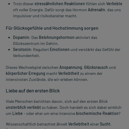
Trotz dieser
stressähnlichen Reaktionen
fühlen sich
Verliebte
oft voller Energie. Dafür sorgt das Hormon
Adrenalin
, das uns
impulsiver und risikobereiter macht.
Für
Glücksgefühle
und Hochstimmung sorgen
Dopamin
: Das
Belohnungshormon
aktiviert das
Glückszentrum im Gehirn.
Serotonin
: Reguliert
Emotionen
und verstärkt das Gefühl der
Verbundenheit.
Dieses Wechselspiel zwischen
Anspannung
,
Glücksrausch
und
körperlicher Erregung
macht
Verliebtheit
zu einem der
intensivsten Zustände, die wir erleben können.
Liebe auf den ersten Blick
Viele Menschen berichten davon, sich auf den ersten Blick
unsterblich verliebt
zu haben. Doch handelt es sich dabei wirklich
um
Liebe
- oder eher um eine intensive
biochemische Reaktion
?
Wissenschaftlich betrachtet ähnelt
Verliebtheit
einer
Sucht
.