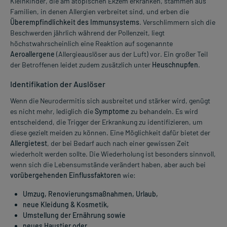
Kleinkinder, die am atopischen Ekzem erkranken, stammen aus
Familien, in denen Allergien verbreitet sind, und erben die
Überempfindlichkeit des Immunsystems
. Verschlimmern sich die
Beschwerden jährlich während der Pollenzeit, liegt
höchstwahrscheinlich eine Reaktion auf sogenannte
Aeroallergene
(Allergieauslöser aus der Luft) vor. Ein großer Teil
der Betroffenen leidet zudem zusätzlich unter
Heuschnupfen
.
Identifikation der Auslöser
Wenn die Neurodermitis sich ausbreitet und stärker wird, genügt
es nicht mehr, lediglich die
Symptome
zu behandeln. Es wird
entscheidend, die Trigger der Erkrankung zu identifizieren, um
diese gezielt meiden zu können. Eine Möglichkeit dafür bietet der
Allergietest
, der bei Bedarf auch nach einer gewissen Zeit
wiederholt werden sollte. Die Wiederholung ist besonders sinnvoll,
wenn sich die Lebensumstände verändert haben, aber auch bei
vorübergehenden Einflussfaktoren
wie:
Umzug, Renovierungsmaßnahmen, Urlaub,
neue Kleidung & Kosmetik,
Umstellung der Ernährung sowie
neues Haustier oder