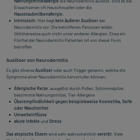
Nahrungsmittelallergie
die Neurodermitis auslöst, sind es bei
Erwachsenen oft Heuschnupfen oder die
Hausstaubmilbenallergie
.
Intrinsisch:
Hier liegt
kein äußerer Auslöser
der
Neurodermitis vor. Die betroffenen Personen leiden
üblicherweise auch nicht unter anderen Allergien. Etwa ein
Fünftel der Neurodermitis Patienten ist von dieser Form
betroffen.
Auslöser von Neurodermitis
Es gibt diverse
Auslöser
oder auch Trigger genannt, welche die
Symptome einer Neurodermitis hervorrufen können:
Allergische Reize
, ausgelöst durch Pollen, Schimmelpilze,
bestimmte Nahrungsmittel, Tier-Allergene
Überempfindlichkeit gegen beispielsweise Kosmetika, Seife
oder Waschmittel
Umwelteinflüsse
akute Infekte
und
Stress
Das atopische Ekzem
wird sehr wahrscheinlich
vererbt
. Viele