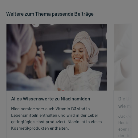
Weitere zum Thema passende Beiträge
Alles Wissenswerte zu Niacinamiden
Die Ursa
wie man 
Niacinamide oder auch Vitamin B3 sind in
Lebensmitteln enthalten und wird in der Leber
Juckreiz, 
geringfügig selbst produziert. Niacin ist in vielen
Hautaussc
Kosmetikprodukten enthalten.
ebenso vie
der richti