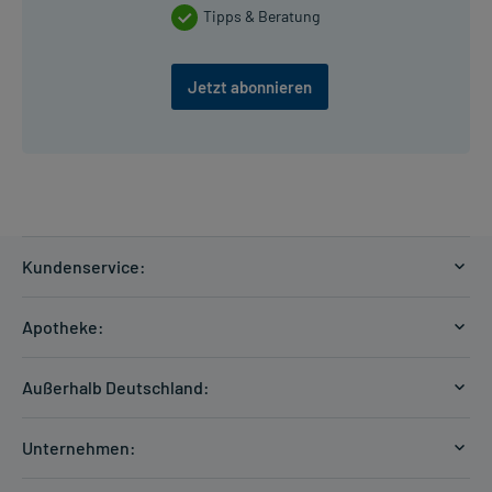
Tipps & Beratung
Jetzt abonnieren
Kundenservice:
Versandkosten
Apotheke:
Zahlungsarten
Ratgeber
Kontakt
Außerhalb Deutschland:
E-Rezept
FAQ
Versandkosten Schweiz
Papierrezept einlösen
Hilfe
Unternehmen:
Formular anfordern
mycarePlus
Experten-Team