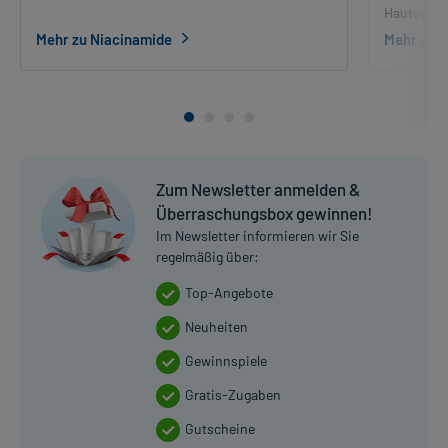
Hautverän
Mehr zu Niacinamide
Mehr zu 
Zum Newsletter anmelden &
Überraschungsbox gewinnen!
Im Newsletter informieren wir Sie
regelmäßig über:
Top-Angebote
Neuheiten
Gewinnspiele
Gratis-Zugaben
Gutscheine