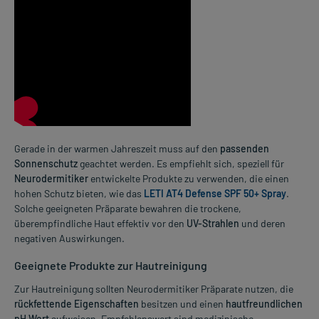
Medienalternative zum Video Neurodermitis:
Gerade in der warmen Jahreszeit muss auf den
passenden
Gerade bei atopischer Haut treten häufig Trockenheit, Rötungen und st
Sonnenschutz
geachtet werden. Es empfiehlt sich, speziell für
Neurodermitiker
entwickelte Produkte zu verwenden, die einen
hohen Schutz bieten, wie das
LETI AT4 Defense SPF 50+ Spray
.
Solche geeigneten Präparate bewahren die trockene,
überempfindliche Haut effektiv vor den
UV-Strahlen
und deren
negativen Auswirkungen.
Geeignete Produkte zur Hautreinigung
Zur Hautreinigung sollten Neurodermitiker Präparate nutzen, die
rückfettende Eigenschaften
besitzen und einen
hautfreundlichen
pH Wert
aufweisen. Empfehlenswert sind medizinische