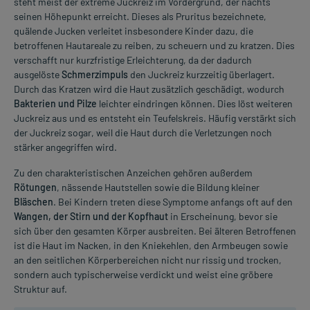
steht meist der extreme Juckreiz im Vordergrund, der nachts
seinen Höhepunkt erreicht. Dieses als Pruritus bezeichnete,
quälende Jucken verleitet insbesondere Kinder dazu, die
betroffenen Hautareale zu reiben, zu scheuern und zu kratzen. Dies
verschafft nur kurzfristige Erleichterung, da der dadurch
ausgelöste
Schmerzimpuls
den Juckreiz kurzzeitig überlagert.
Durch das Kratzen wird die Haut zusätzlich geschädigt, wodurch
Bakterien und Pilze
leichter eindringen können. Dies löst weiteren
Juckreiz aus und es entsteht ein Teufelskreis. Häufig verstärkt sich
der Juckreiz sogar, weil die Haut durch die Verletzungen noch
stärker angegriffen wird.
Zu den charakteristischen Anzeichen gehören außerdem
Rötungen
, nässende Hautstellen sowie die Bildung kleiner
Bläschen
. Bei Kindern treten diese Symptome anfangs oft auf den
Wangen, der Stirn und der Kopfhaut
in Erscheinung, bevor sie
sich über den gesamten Körper ausbreiten. Bei älteren Betroffenen
ist die Haut im Nacken, in den Kniekehlen, den Armbeugen sowie
an den seitlichen Körperbereichen nicht nur rissig und trocken,
sondern auch typischerweise verdickt und weist eine gröbere
Struktur auf.