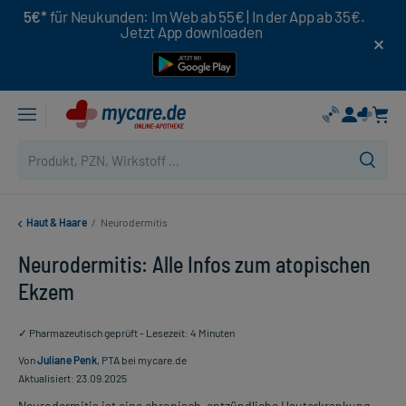
5€*
für Neukunden: Im Web ab 55€ | In der App ab 35€.
Jetzt App downloaden
Haut & Haare
/
Neurodermitis
Neurodermitis: Alle Infos zum atopischen
Ekzem
✓ Pharmazeutisch geprüft - Lesezeit: 4 Minuten
Von
Juliane Penk
, PTA bei mycare.de
Aktualisiert: 23.09.2025
Neurodermitis ist eine chronisch-entzündliche Hauterkrankung,