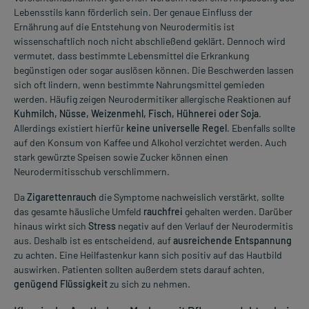
Lebensstils kann förderlich sein. Der genaue Einfluss der
Ernährung auf die Entstehung von Neurodermitis ist
wissenschaftlich noch nicht abschließend geklärt. Dennoch wird
vermutet, dass bestimmte Lebensmittel die Erkrankung
begünstigen oder sogar auslösen können. Die Beschwerden lassen
sich oft lindern, wenn bestimmte Nahrungsmittel gemieden
werden. Häufig zeigen Neurodermitiker allergische Reaktionen auf
Kuhmilch, Nüsse, Weizenmehl, Fisch, Hühnerei oder Soja
.
Allerdings existiert hierfür
keine universelle Regel
. Ebenfalls sollte
auf den Konsum von Kaffee und Alkohol verzichtet werden. Auch
stark gewürzte Speisen sowie Zucker können einen
Neurodermitisschub verschlimmern.
Da
Zigarettenrauch
die Symptome nachweislich verstärkt, sollte
das gesamte häusliche Umfeld
rauchfrei
gehalten werden. Darüber
hinaus wirkt sich
Stress
negativ auf den Verlauf der Neurodermitis
aus. Deshalb ist es entscheidend, auf
ausreichende Entspannung
zu achten. Eine Heilfastenkur kann sich positiv auf das Hautbild
auswirken. Patienten sollten außerdem stets darauf achten,
genügend Flüssigkeit
zu sich zu nehmen.