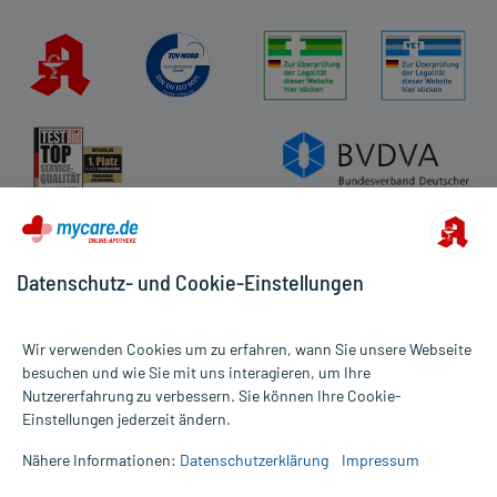
Datenschutz- und Cookie-Einstellungen
Wir verwenden Cookies um zu erfahren, wann Sie unsere Webseite
besuchen und wie Sie mit uns interagieren, um Ihre
Nutzererfahrung zu verbessern. Sie können Ihre Cookie-
Alle Preise gelten inkl. MwSt., ggf. zzgl. Versandkosten
Einstellungen jederzeit ändern.
Informationen auf dieser Website werden ausschließlich für
informative Zwecke zur Verfügung gestellt. Sie ersetzen keinesfalls
Nähere Informationen:
Datenschutzerklärung
Impressum
die Untersuchung und Behandlung durch einen Arzt. Bitte
beachten Sie, dass hierdurch weder Diagnosen gestellt noch