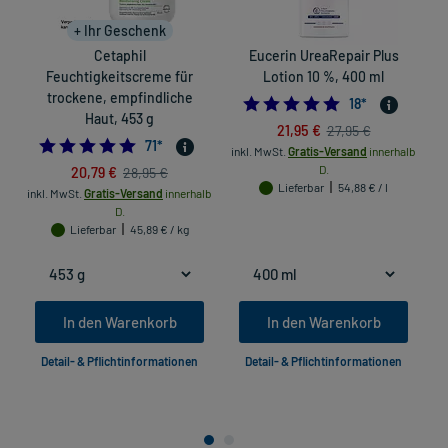
+ Ihr Geschenk
Cetaphil
Eucerin UreaRepair Plus
Feuchtigkeitscreme für
Lotion 10 %, 400 ml
trockene, empfindliche
4.8333333333333
18
*
Haut, 453 g
21,95 €
27,95 €
4.901408450704225
71
*
inkl. MwSt.
Gratis-Versand
innerhalb
20,79 €
D.
28,95 €
Lieferbar
54,88 € / l
inkl. MwSt.
Gratis-Versand
innerhalb
D.
Lieferbar
45,89 € / kg
In den Warenkorb
In den Warenkorb
Detail- & Pflichtinformationen
Detail- & Pflichtinformationen