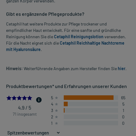
ganzen Körper verwenden.
Gibt es ergänzende Pflegeprodukte?
Cetaphil hat weitere Produkte zur Pflege trockener und
empfindlicher Haut entwickelt. Für eine sanfte und gründliche
Reinigung können Sie die
Cetaphil Reinigungslotion
verwenden.
Für die Nacht eignet sich die
Cetaphil Reichhaltige Nachtcreme
mit Hyaluronsäure
.
Hinweis:
Weiterführende Angaben zum Hersteller finden Sie
hier
.
Produktbewertungen* und Erfahrungen unserer Kunden
4.901408450704225
5
65
4
5
4,9 / 5
3
1
71 insgesamt
2
0
1
0