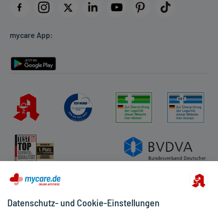
Datenschutz
Cookie-Einstellungen
mycare App:
Rückgabe/Widerruf
Barrierefreiheitserklärung
Datenschutz- und Cookie-Einstellungen