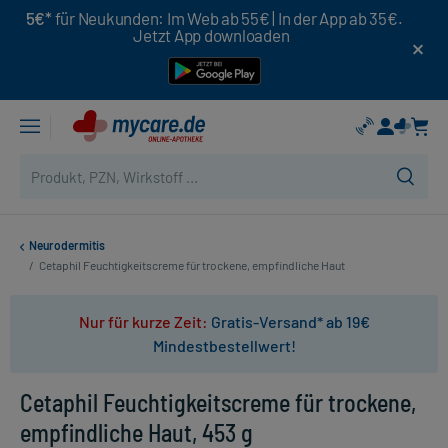
5€*
für Neukunden: Im Web ab 55€ | In der App ab 35€.
Jetzt App downloaden
Neurodermitis
/
Cetaphil Feuchtigkeitscreme für trockene, empfindliche Haut
Nur für kurze Zeit:
Gratis-Versand* ab 19€
Mindestbestellwert!
Cetaphil Feuchtigkeitscreme für trockene,
empfindliche Haut, 453 g