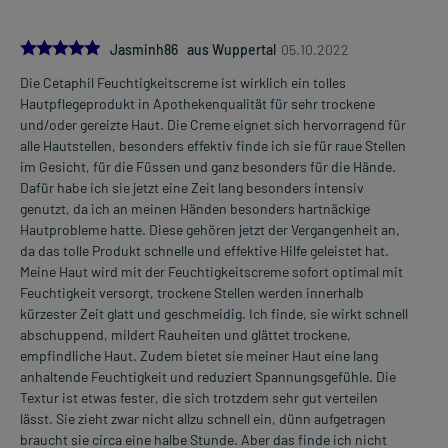
5.0
Jasminh86 aus Wuppertal
05.10.2022
Die Cetaphil Feuchtigkeitscreme ist wirklich ein tolles
Hautpflegeprodukt in Apothekenqualität für sehr trockene
und/oder gereizte Haut. Die Creme eignet sich hervorragend für
alle Hautstellen, besonders effektiv finde ich sie für raue Stellen
im Gesicht, für die Füssen und ganz besonders für die Hände.
Dafür habe ich sie jetzt eine Zeit lang besonders intensiv
genutzt, da ich an meinen Händen besonders hartnäckige
Hautprobleme hatte. Diese gehören jetzt der Vergangenheit an,
da das tolle Produkt schnelle und effektive Hilfe geleistet hat.
Meine Haut wird mit der Feuchtigkeitscreme sofort optimal mit
Feuchtigkeit versorgt, trockene Stellen werden innerhalb
kürzester Zeit glatt und geschmeidig. Ich finde, sie wirkt schnell
abschuppend, mildert Rauheiten und glättet trockene,
empfindliche Haut. Zudem bietet sie meiner Haut eine lang
anhaltende Feuchtigkeit und reduziert Spannungsgefühle. Die
Textur ist etwas fester, die sich trotzdem sehr gut verteilen
lässt. Sie zieht zwar nicht allzu schnell ein, dünn aufgetragen
braucht sie circa eine halbe Stunde. Aber das finde ich nicht