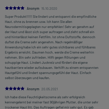
5.0
Anonym
15.10.2020
Super Produkt!!!!!! Sie lindert und entspannt die empfindliche
Haut, ohne zu brennen usw. Ich kann Sie allen
Neurodermitisgeplagten nur empfehlen! Sehr an genehm auf
der Haut und lässt sich super auftragen und zieht schnell ein
und hinterlässt keinen Fettfilm. Ist ohne Duftstoffe, dennoch
duftet die Creme sehr angenehm. Nach regelmäßiger
Anwendung habe ich ein sehr gutes sichtbares und fühlbares
Ergebnis erreicht. Daumen hoch, werde die Creme weiterhin
nehmen. Bin sehr zufrieden. Hilft gegen Rötungen und
schuppige Haut. Lindert Juckreiz und fördert die eigene
hautbarriere wieder aufzubauen. Verhilft zu einem entspannten
Hautgefühl und lindert spannungsgefühl der Haut. Einfach
selbst überzeugen und kaufen.
5.0
Anonym
20.05.2021
Ich habe diese Feuchtigkeitscreme als sehr erfolgreich
kennengelernt bei meiner fast 90jährigen Mutter, die unter sehr
trockener Haut litt. Das Auftragen gefiel mir sehr gut. Es gab