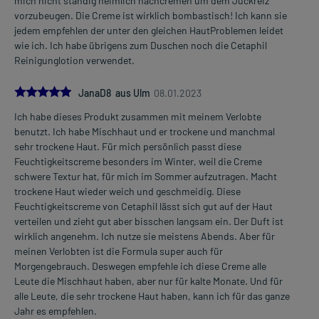
mich nicht ständig heimlich nachcremen um dem Juckreiz
vorzubeugen. Die Creme ist wirklich bombastisch! Ich kann sie
jedem empfehlen der unter den gleichen HautProblemen leidet
wie ich. Ich habe übrigens zum Duschen noch die Cetaphil
Reinigunglotion verwendet.
5.0
JanaD8 aus Ulm
08.01.2023
Ich habe dieses Produkt zusammen mit meinem Verlobte
benutzt. Ich habe Mischhaut und er trockene und manchmal
sehr trockene Haut. Für mich persönlich passt diese
Feuchtigkeitscreme besonders im Winter, weil die Creme
schwere Textur hat, für mich im Sommer aufzutragen. Macht
trockene Haut wieder weich und geschmeidig. Diese
Feuchtigkeitscreme von Cetaphil lässt sich gut auf der Haut
verteilen und zieht gut aber bisschen langsam ein. Der Duft ist
wirklich angenehm. Ich nutze sie meistens Abends. Aber für
meinen Verlobten ist die Formula super auch für
Morgengebrauch. Deswegen empfehle ich diese Creme alle
Leute die Mischhaut haben, aber nur für kalte Monate. Und für
alle Leute, die sehr trockene Haut haben, kann ich für das ganze
Jahr es empfehlen.