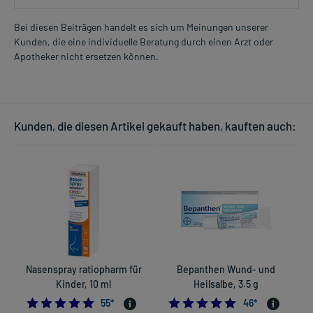
Bei diesen Beiträgen handelt es sich um Meinungen unserer
Kunden, die eine individuelle Beratung durch einen Arzt oder
Apotheker nicht ersetzen können.
Kunden, die diesen Artikel gekauft haben, kauften auch:
Nasenspray ratiopharm für
Bepanthen Wund- und
Kinder, 10 ml
Heilsalbe, 3.5 g
f
4.890909090909091
5.0
55
*
46
*