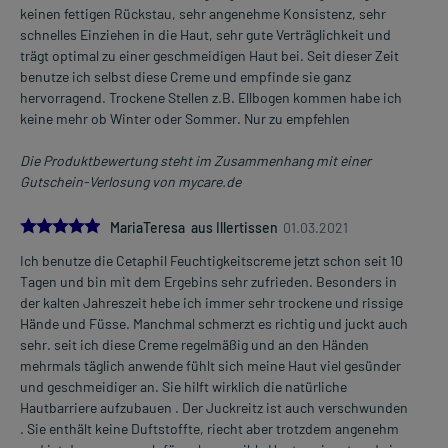
keinen fettigen Rückstau, sehr angenehme Konsistenz, sehr
schnelles Einziehen in die Haut, sehr gute Verträglichkeit und
trägt optimal zu einer geschmeidigen Haut bei. Seit dieser Zeit
benutze ich selbst diese Creme und empfinde sie ganz
hervorragend. Trockene Stellen z.B. Ellbogen kommen habe ich
keine mehr ob Winter oder Sommer. Nur zu empfehlen
Die Produktbewertung steht im Zusammenhang mit einer
Gutschein-Verlosung von mycare.de
5.0
MariaTeresa aus Illertissen
01.03.2021
Ich benutze die Cetaphil Feuchtigkeitscreme jetzt schon seit 10
Tagen und bin mit dem Ergebins sehr zufrieden. Besonders in
der kalten Jahreszeit hebe ich immer sehr trockene und rissige
Hände und Füsse. Manchmal schmerzt es richtig und juckt auch
sehr. seit ich diese Creme regelmäßig und an den Händen
mehrmals täglich anwende fühlt sich meine Haut viel gesünder
und geschmeidiger an. Sie hilft wirklich die natürliche
Hautbarriere aufzubauen . Der Juckreitz ist auch verschwunden
. Sie enthält keine Duftstoffte, riecht aber trotzdem angenehm