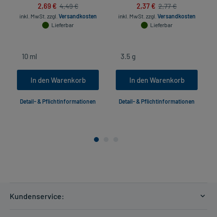
2,69 €
2,37 €
4,49 €
2,77 €
inkl. MwSt.
zzgl.
Versandkosten
inkl. MwSt.
zzgl.
Versandkosten
Lieferbar
Lieferbar
In den Warenkorb
In den Warenkorb
Detail- & Pflichtinformationen
Detail- & Pflichtinformationen
Kundenservice:
Versandkosten