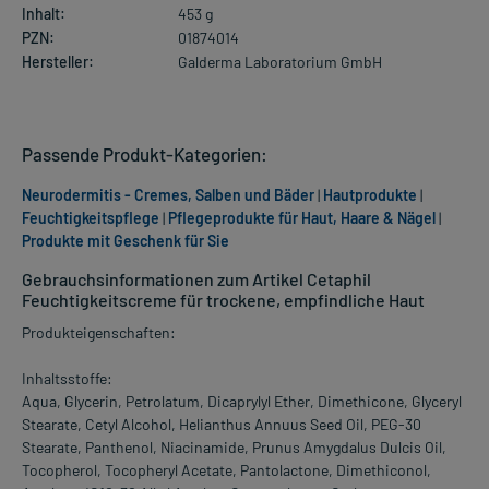
Inhalt:
453 g
PZN:
01874014
Hersteller:
Galderma Laboratorium GmbH
Passende Produkt-Kategorien:
Neurodermitis - Cremes, Salben und Bäder
|
Hautprodukte
|
Feuchtigkeitspflege
|
Pflegeprodukte für Haut, Haare & Nägel
|
Produkte mit Geschenk für Sie
Gebrauchsinformationen zum Artikel Cetaphil
Feuchtigkeitscreme für trockene, empfindliche Haut
Produkteigenschaften:
Inhaltsstoffe:
Aqua, Glycerin, Petrolatum, Dicaprylyl Ether, Dimethicone, Glyceryl
Stearate, Cetyl Alcohol, Helianthus Annuus Seed Oil, PEG-30
Stearate, Panthenol, Niacinamide, Prunus Amygdalus Dulcis Oil,
Tocopherol, Tocopheryl Acetate, Pantolactone, Dimethiconol,