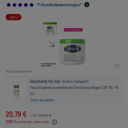
4.901408450704225
71 Kundenbewertungen*
-28%*
Abbildung ähnlich
Geschenk für Sie:
Gratis Cetaphil
Feuchtigkeitsspendende Gesichtspflege LSF 30, 10
ml
Jetzt ansehen
20,79 €
UVP
28,95 €
208
PlusHerzen sammeln