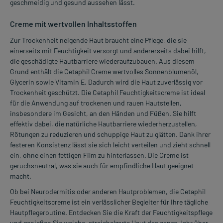
geschmeidig und gesund aussehen lässt.
Creme mit wertvollen Inhaltsstoffen
Zur Trockenheit neigende Haut braucht eine Pflege, die sie
einerseits mit Feuchtigkeit versorgt und andererseits dabei hilft,
die geschädigte Hautbarriere wiederaufzubauen. Aus diesem
Grund enthält die Cetaphil Creme wertvolles Sonnenblumenöl,
Glycerin sowie Vitamin E. Dadurch wird die Haut zuverlässig vor
Trockenheit geschützt. Die Cetaphil Feuchtigkeitscreme ist ideal
für die Anwendung auf trockenen und rauen Hautstellen,
insbesondere im Gesicht, an den Händen und Füßen. Sie hilft
effektiv dabei, die natürliche Hautbarriere wiederherzustellen,
Rötungen zu reduzieren und schuppige Haut zu glätten. Dank ihrer
festeren Konsistenz lässt sie sich leicht verteilen und zieht schnell
ein, ohne einen fettigen Film zu hinterlassen. Die Creme ist
geruchsneutral, was sie auch für empfindliche Haut geeignet
macht.
Ob bei Neurodermitis oder anderen Hautproblemen, die Cetaphil
Feuchtigkeitscreme ist ein verlässlicher Begleiter für Ihre tägliche
Hautpflegeroutine. Entdecken Sie die Kraft der Feuchtigkeitspflege
und genießen Sie weiche, streichelzarte Haut das ganze Jahr über.