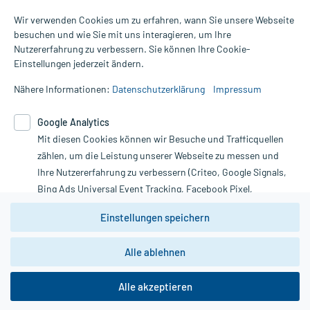
Wir verwenden Cookies um zu erfahren, wann Sie unsere Webseite
besuchen und wie Sie mit uns interagieren, um Ihre
Nutzererfahrung zu verbessern. Sie können Ihre Cookie-
Alle Preise gelten inkl. MwSt., ggf. zzgl. Versandkosten
Einstellungen jederzeit ändern.
Informationen auf dieser Website werden ausschließlich für
informative Zwecke zur Verfügung gestellt. Sie ersetzen keinesfalls
Nähere Informationen:
Datenschutzerklärung
Impressum
die Untersuchung und Behandlung durch einen Arzt. Bitte
beachten Sie, dass hierdurch weder Diagnosen gestellt noch
Google Analytics
Therapien eingeleitet werden können. | Diese Webseite benutzt
Google Analytics. Lesen Sie bitte dazu die wichtigen Hinweise in
Mit diesen Cookies können wir Besuche und Trafficquellen
unserer Datenschutzerklärung. Für den Widerruf einer Bestellung
zählen, um die Leistung unserer Webseite zu messen und
nutzen Sie das Formular:
Ihre Nutzererfahrung zu verbessern (Criteo, Google Signals,
Bing Ads Universal Event Tracking, Facebook Pixel,
Vertrag widerrufen
Youtube-Social Plugin).
Einstellungen speichern
Wir weisen darauf hin, dass die
Datenschutzbestimmungen von
Google Analytics
nicht
*Hinweise zu unseren Aktionen und Bewertungen
Alle ablehnen
zwingend den Europäischen Anforderungen gem. EU-
DSGVO genügen und ein Datentransfer in Drittstaaten bzw.
die USA nicht ausgeschlossen werden kann. Wie die
Alle akzeptieren
Daten dort verarbeitet werden, kann nicht geprüft und
copyright @ 2026 Roland Helle e.K. - Versandapotheke - Alle Rechte vorbehalten
nachvollzogen werden.