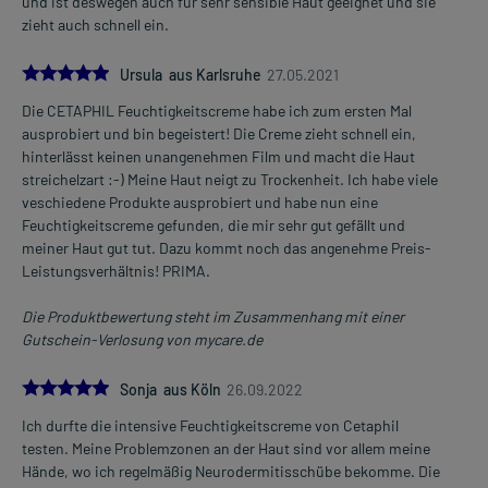
und ist deswegen auch für sehr sensible Haut geeignet und sie
zieht auch schnell ein.
5.0
Ursula aus Karlsruhe
27.05.2021
Die CETAPHIL Feuchtigkeitscreme habe ich zum ersten Mal
ausprobiert und bin begeistert! Die Creme zieht schnell ein,
hinterlässt keinen unangenehmen Film und macht die Haut
streichelzart :-) Meine Haut neigt zu Trockenheit. Ich habe viele
veschiedene Produkte ausprobiert und habe nun eine
Feuchtigkeitscreme gefunden, die mir sehr gut gefällt und
meiner Haut gut tut. Dazu kommt noch das angenehme Preis-
Leistungsverhältnis! PRIMA.
Die Produktbewertung steht im Zusammenhang mit einer
Gutschein-Verlosung von mycare.de
5.0
Sonja aus Köln
26.09.2022
Ich durfte die intensive Feuchtigkeitscreme von Cetaphil
testen. Meine Problemzonen an der Haut sind vor allem meine
Hände, wo ich regelmäßig Neurodermitisschübe bekomme. Die