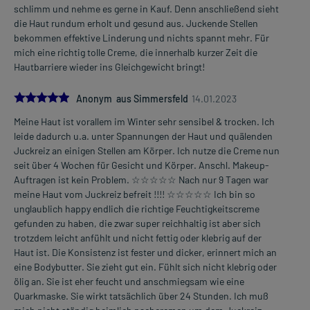
schlimm und nehme es gerne in Kauf. Denn anschließend sieht
die Haut rundum erholt und gesund aus. Juckende Stellen
bekommen effektive Linderung und nichts spannt mehr. Für
mich eine richtig tolle Creme, die innerhalb kurzer Zeit die
Hautbarriere wieder ins Gleichgewicht bringt!
5.0
Anonym aus Simmersfeld
14.01.2023
Meine Haut ist vorallem im Winter sehr sensibel & trocken. Ich
leide dadurch u.a. unter Spannungen der Haut und quälenden
Juckreiz an einigen Stellen am Körper. Ich nutze die Creme nun
seit über 4 Wochen für Gesicht und Körper. Anschl. Makeup-
Auftragen ist kein Problem. ☆☆☆☆☆ Nach nur 9 Tagen war
meine Haut vom Juckreiz befreit !!!! ☆☆☆☆☆ Ich bin so
unglaublich happy endlich die richtige Feuchtigkeitscreme
gefunden zu haben, die zwar super reichhaltig ist aber sich
trotzdem leicht anfühlt und nicht fettig oder klebrig auf der
Haut ist. Die Konsistenz ist fester und dicker, erinnert mich an
eine Bodybutter. Sie zieht gut ein. Fühlt sich nicht klebrig oder
ölig an. Sie ist eher feucht und anschmiegsam wie eine
Quarkmaske. Sie wirkt tatsächlich über 24 Stunden. Ich muß