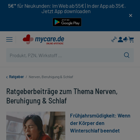
5€*
für Neukunden: Im Web ab 55€ | In der App ab 35€.
Jetzt App downloaden
Ratgeber
/
Nerven, Beruhigung & Schlaf
Ratgeberbeiträge zum Thema Nerven,
Beruhigung & Schlaf
Frühjahrsmüdigkeit: Wenn
der Körper den
Winterschlaf beendet