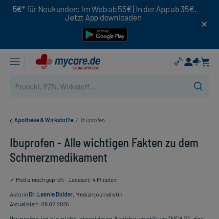
5€*
für Neukunden: Im Web ab 55€ | In der App ab 35€.
Jetzt App downloaden
Apotheke & Wirkstoffe
/
Ibuprofen
Ibuprofen - Alle wichtigen Fakten zu dem
Schmerzmedikament
✓ Medizinisch geprüft - Lesezeit: 4 Minuten
Autorin
Dr. Leonie Dolder
, Medizinjournalistin
Aktualisiert: 09.02.2026
Ibuprofen ist ein nicht-steroidales Antirheumatikum (NSAR), das