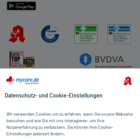
Datenschutz- und Cookie-Einstellungen
Wir verwenden Cookies um zu erfahren, wann Sie unsere Webseite
besuchen und wie Sie mit uns interagieren, um Ihre
Nutzererfahrung zu verbessern. Sie können Ihre Cookie-
Alle Preise gelten inkl. MwSt., ggf. zzgl. Versandkosten
Einstellungen jederzeit ändern.
Informationen auf dieser Website werden ausschließlich für