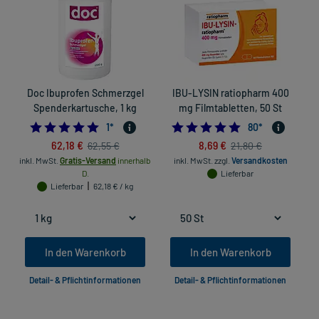
Doc Ibuprofen Schmerzgel
IBU-LYSIN ratiopharm 400
Spenderkartusche, 1 kg
mg Filmtabletten, 50 St
5.0
4.925
1
*
80
*
62,18 €
8,69 €
62,55 €
21,80 €
inkl. MwSt.
Gratis-Versand
innerhalb
inkl. MwSt.
zzgl.
Versandkosten
D.
Lieferbar
Lieferbar
62,18 € / kg
In den Warenkorb
In den Warenkorb
Detail- & Pflichtinformationen
Detail- & Pflichtinformationen