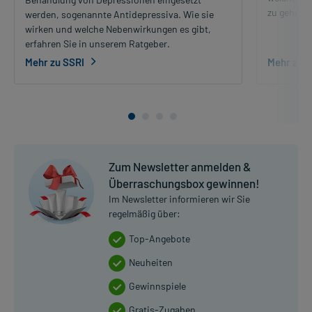
zu gehen.
werden, sogenannte Antidepressiva. Wie sie
wirken und welche Nebenwirkungen es gibt,
erfahren Sie in unserem Ratgeber.
Mehr zu SSRI
Mehr zur
Zum Newsletter anmelden &
Überraschungsbox gewinnen!
Im Newsletter informieren wir Sie
regelmäßig über:
Top-Angebote
Neuheiten
Gewinnspiele
Gratis-Zugaben