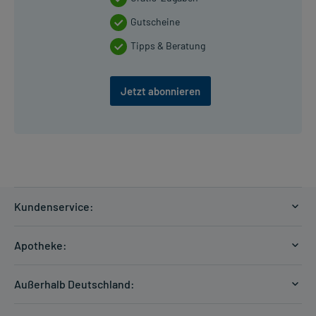
Gutscheine
Tipps & Beratung
Jetzt abonnieren
Kundenservice:
Versandkosten
Apotheke:
Zahlungsarten
Ratgeber
Kontakt
Außerhalb Deutschland:
E-Rezept
FAQ
Versandkosten Schweiz
Papierrezept einlösen