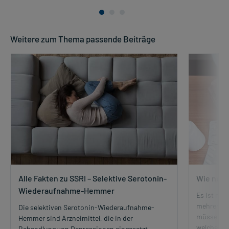
Weitere zum Thema passende Beiträge
Alle Fakten zu SSRI – Selektive Serotonin-
Wie nehm
Wiederaufnahme-Hemmer
Es ist nic
mehrere M
Die selektiven Serotonin-Wiederaufnahme-
müssen. Wa
Hemmer sind Arzneimittel, die in der
welche Ein
Behandlung von Depressionen eingesetzt