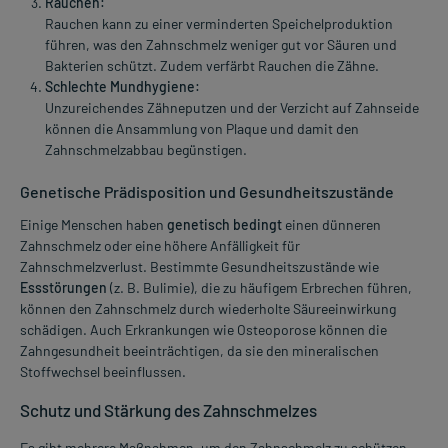
Rauchen:
Rauchen kann zu einer verminderten Speichelproduktion
führen, was den Zahnschmelz weniger gut vor Säuren und
Bakterien schützt. Zudem verfärbt Rauchen die Zähne.
Schlechte Mundhygiene:
Unzureichendes Zähneputzen und der Verzicht auf Zahnseide
können die Ansammlung von Plaque und damit den
Zahnschmelzabbau begünstigen.
Genetische Prädisposition und Gesundheitszustände
Einige Menschen haben
genetisch bedingt
einen dünneren
Zahnschmelz oder eine höhere Anfälligkeit für
Zahnschmelzverlust. Bestimmte Gesundheitszustände wie
Essstörungen
(z. B. Bulimie), die zu häufigem Erbrechen führen,
können den Zahnschmelz durch wiederholte Säureeinwirkung
schädigen. Auch Erkrankungen wie Osteoporose können die
Zahngesundheit beeinträchtigen, da sie den mineralischen
Stoffwechsel beeinflussen.
Schutz und Stärkung des Zahnschmelzes
Es gibt mehrere Maßnahmen, um den Zahnschmelz zu schützen