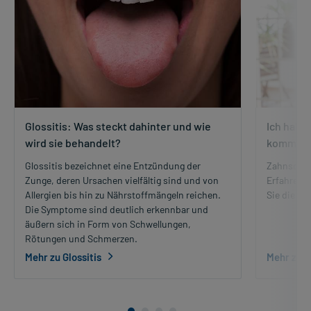
Glossitis: Was steckt dahinter und wie
Ich habe
wird sie behandelt?
kommen s
Glossitis bezeichnet eine Entzündung der
Zahnschme
Zunge, deren Ursachen vielfältig sind und von
Erfahren S
Allergien bis hin zu Nährstoffmängeln reichen.
Sie die S
Die Symptome sind deutlich erkennbar und
äußern sich in Form von Schwellungen,
Rötungen und Schmerzen.
Mehr zu Glossitis
Mehr zu 