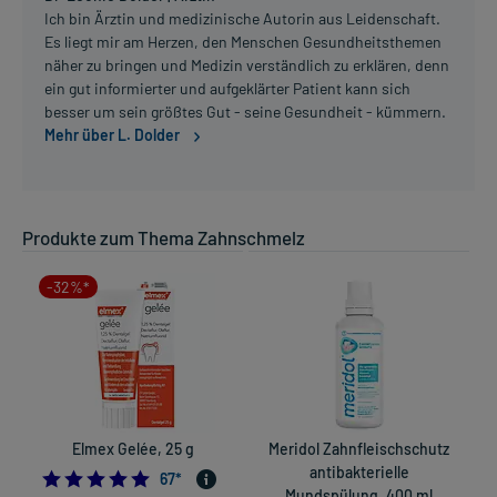
Ich bin Ärztin und medizinische Autorin aus Leidenschaft.
Es liegt mir am Herzen, den Menschen Gesundheitsthemen
näher zu bringen und Medizin verständlich zu erklären, denn
ein gut informierter und aufgeklärter Patient kann sich
besser um sein größtes Gut - seine Gesundheit - kümmern.
Mehr über L. Dolder
Produkte zum Thema Zahnschmelz
-32%*
Elmex Gelée, 25 g
Meridol Zahnfleischschutz
antibakterielle
4.9411764705882355
67
*
Mundspülung, 400 ml