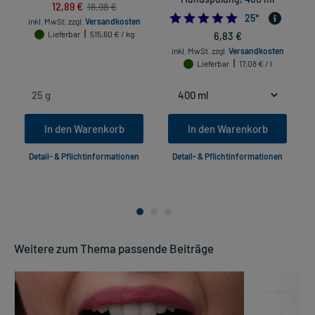
12,89 €
18,98 €
4.96
25
*
inkl. MwSt.
zzgl.
Versandkosten
Lieferbar
515,60 € / kg
6,83 €
inkl. MwSt.
zzgl.
Versandkosten
Lieferbar
17,08 € / l
In den Warenkorb
In den Warenkorb
Detail- & Pflichtinformationen
Detail- & Pflichtinformationen
Weitere zum Thema passende Beiträge