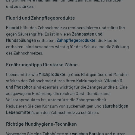
und zu stärken:
Fluorid und Zahnpflegeprodukte
Fluorid
hilft, den Zahnschmelz zu remineralisieren und stärkt ihn
gegen Säureangriffe. Es ist in vielen
Zahnpasten und
Mundspülungen
enthalten.
Zahnpflegeprodukte
, die Fluorid
enthalten, sind besonders wichtig für den Schutz und die Stärkung
des Zahnschmelzes.
Ernährungstipps für starke Zähne
Lebensmittel wie
Milchprodukte
, grünes Blattgemüse und Mandeln
stärken den Zahnschmelz durch ihren Kalziumgehalt.
Vitamin D
und Phosphor
sind ebenfalls wichtig für die Zahngesundheit. Eine
ausgewogene Ernährung, die reich an Obst, Gemüse und
Vollkornprodukten ist, unterstützt die Zahngesundheit.
Reduzieren Sie den Konsum von zuckerhaltigen und
säurehaltigen
Lebensmitteln
, um den Zahnschmelz zu schützen.
Richtige Mundhygiene-Techniken
Verwenden Sie eine Zahnbürste mit
weichen Borsten
und putzen