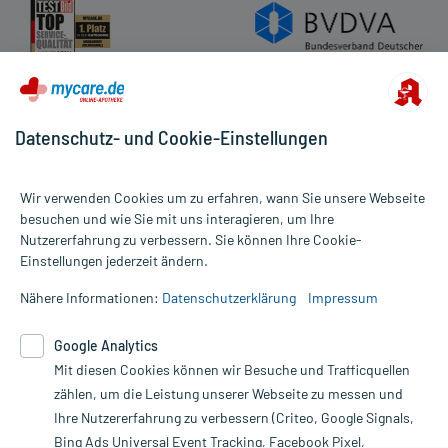
Datenschutz- und Cookie-Einstellungen
Wir verwenden Cookies um zu erfahren, wann Sie unsere Webseite
besuchen und wie Sie mit uns interagieren, um Ihre
Nutzererfahrung zu verbessern. Sie können Ihre Cookie-
Alle Preise gelten inkl. MwSt., ggf. zzgl. Versandkosten
Einstellungen jederzeit ändern.
Informationen auf dieser Website werden ausschließlich für
informative Zwecke zur Verfügung gestellt. Sie ersetzen keinesfalls
Nähere Informationen:
Datenschutzerklärung
Impressum
die Untersuchung und Behandlung durch einen Arzt. Bitte
beachten Sie, dass hierdurch weder Diagnosen gestellt noch
Google Analytics
Therapien eingeleitet werden können. | Diese Webseite benutzt
Google Analytics. Lesen Sie bitte dazu die wichtigen Hinweise in
Mit diesen Cookies können wir Besuche und Trafficquellen
unserer Datenschutzerklärung. Für den Widerruf einer Bestellung
zählen, um die Leistung unserer Webseite zu messen und
nutzen Sie das Formular:
Ihre Nutzererfahrung zu verbessern (Criteo, Google Signals,
Bing Ads Universal Event Tracking, Facebook Pixel,