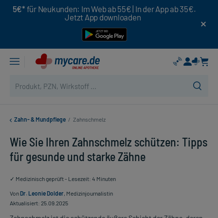
5€*
für Neukunden: Im Web ab 55€ | In der App ab 35€.
Jetzt App downloaden
Zahn- & Mundpflege
/
Zahnschmelz
Wie Sie Ihren Zahnschmelz schützen: Tipps
für gesunde und starke Zähne
✓ Medizinisch geprüft - Lesezeit: 4 Minuten
Von
Dr. Leonie Dolder
, Medizinjournalistin
Aktualisiert: 25.09.2025
Zahnschmelz ist die schützende äußere Schicht der Zähne, deren