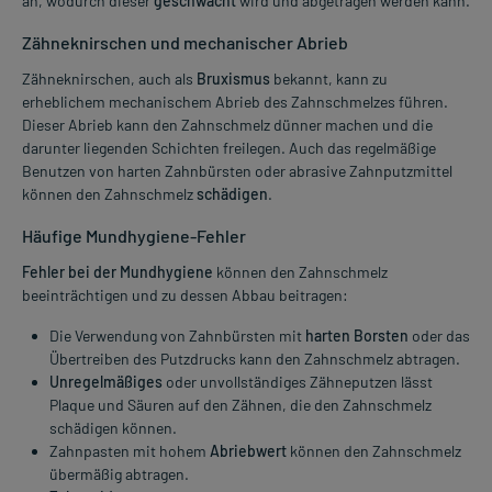
an, wodurch dieser
geschwächt
wird und abgetragen werden kann.
Zähneknirschen und mechanischer Abrieb
Zähneknirschen, auch als
Bruxismus
bekannt, kann zu
erheblichem mechanischem Abrieb des Zahnschmelzes führen.
Dieser Abrieb kann den Zahnschmelz dünner machen und die
darunter liegenden Schichten freilegen. Auch das regelmäßige
Benutzen von harten Zahnbürsten oder abrasive Zahnputzmittel
können den Zahnschmelz
schädigen
.
Häufige Mundhygiene-Fehler
Fehler bei der Mundhygiene
können den Zahnschmelz
beeinträchtigen und zu dessen Abbau beitragen:
Die Verwendung von Zahnbürsten mit
harten Borsten
oder das
Übertreiben des Putzdrucks kann den Zahnschmelz abtragen.
Unregelmäßiges
oder unvollständiges Zähneputzen lässt
Plaque und Säuren auf den Zähnen, die den Zahnschmelz
schädigen können.
Zahnpasten mit hohem
Abriebwert
können den Zahnschmelz
übermäßig abtragen.