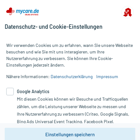
Datenschutz- und Cookie-Einstellungen
Wir verwenden Cookies um zu erfahren, wann Sie unsere Webseite
besuchen und wie Sie mit uns interagieren, um Ihre
Nutzererfahrung zu verbessern. Sie können Ihre Cookie-
Alle Preise gelten inkl. MwSt., ggf. zzgl. Versandkosten
Einstellungen jederzeit ändern.
Informationen auf dieser Website werden ausschließlich für
informative Zwecke zur Verfügung gestellt. Sie ersetzen keinesfalls
Nähere Informationen:
Datenschutzerklärung
Impressum
die Untersuchung und Behandlung durch einen Arzt. Bitte
beachten Sie, dass hierdurch weder Diagnosen gestellt noch
Google Analytics
Therapien eingeleitet werden können. | Diese Webseite benutzt
Google Analytics. Lesen Sie bitte dazu die wichtigen Hinweise in
Mit diesen Cookies können wir Besuche und Trafficquellen
unserer Datenschutzerklärung. Für den Widerruf einer Bestellung
zählen, um die Leistung unserer Webseite zu messen und
nutzen Sie das Formular:
Ihre Nutzererfahrung zu verbessern (Criteo, Google Signals,
Bing Ads Universal Event Tracking, Facebook Pixel,
Vertrag widerrufen
Youtube-Social Plugin).
Einstellungen speichern