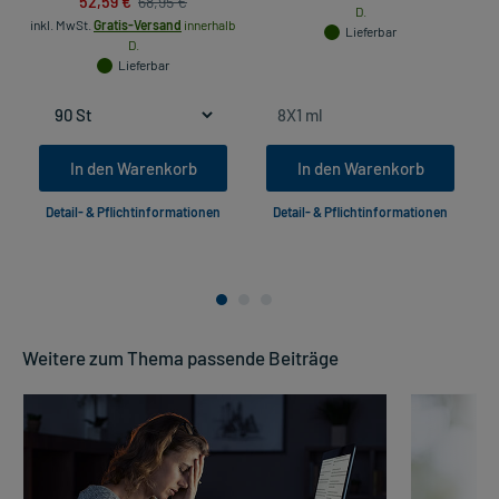
52,59 €
68,95 €
D.
inkl. MwSt.
Gratis-Versand
innerhalb
in
Lieferbar
D.
Lieferbar
In den Warenkorb
In den Warenkorb
Detail- & Pflichtinformationen
Detail- & Pflichtinformationen
Weitere zum Thema passende Beiträge