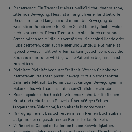
Ruhetremor: Ein Tremor ist eine unwillkürliche, rhythmische,
zitternde Bewegung. Meist ist anfänglich eine Hand betroffen.
Dieser Tremor ist langsam und nimmt bei Bewegung ab,
weshalb er Ruhetremor heißt. Im Schlaf ist er typischerweise
nicht vorhanden. Dieser Tremor kann sich durch emotionalen
Stress oder auch Müdigkeit verstärken. Meist sind Hände oder
Füße betroffen, oder auch Kiefer und Zunge. Die Stimme ist
typischerweise nicht betroffen. Es kann jedoch sein, dass die
Sprache monotoner wirkt, gewisse Patienten beginnen auch
zu stottern.
Rigidität: Rigidität bedeutet Steifheit. Werden Gelenke von
betroffenen Patienten passiv bewegt, tritt ein sogenannter
Zahnradeffekt auf: Es kommt zu ruckartigen Bewegungen im
Gelenk, dies wird auch als ratschen-ähnlich beschrieben.
Maskengesicht: Das Gesicht wird maskenhaft, mit offenem
Mund und reduziertem Blinzeln. Übermäßiges Sabbern
(sogenannte Sialorrhoe) kann ebenfalls vorkommen.
Mikrographieren: Das Schreiben in sehr kleinen Buchstaben
aufgrund der eingeschränkten Kontrolle der Muskeln.
Verändertes Gangbild: Patienten haben Schwierigkeiten,
loszugehen, sich umzudrehen und anzuhalten. Sie schlurfen,