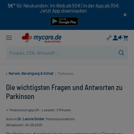
5€*
für Neukunden: Im Web ab 55€ | In der App ab 35€.
Jetzt App downloaden
Nerven, Beruhigung & Schlaf
/
Parkinson
Die wichtigsten Fragen und Antworten zu
Parkinson
✓ Medizinisch geprüft - Lesezeit: 3 Minuten
Autorin
Dr. Leonie Dolder
, Medizinjournalistin
Aktualisiert: 24.09.2025
Die Parkinson-Krankheit ist eine neurodegenerative Erkrankung,