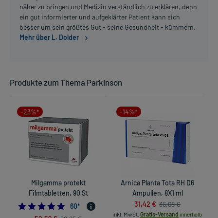
näher zu bringen und Medizin verständlich zu erklären, denn
ein gut informierter und aufgeklärter Patient kann sich
besser um sein größtes Gut - seine Gesundheit - kümmern.
Mehr über L. Dolder
Produkte zum Thema Parkinson
-23%*
-14%*
Milgamma protekt
Arnica Planta Tota RH D6
Filmtabletten, 90 St
Ampullen, 8X1 ml
31,42 €
36,68 €
4.9
60
*
inkl. MwSt.
Gratis-Versand
innerhalb