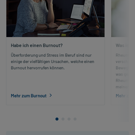
Habe ich einen Burnout?
Was ist 
Überforderung und Stress im Beruf sind nur
Rheuma ist
einige der vielfältigen Ursachen, welche einen
verschied
Burnout hervorrufen können.
Beweglich
was genau 
Rheuma? U
meinen Ge
Mehr zum Burnout
Mehr zu 