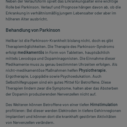
Neben der Verlaufsform spielt das Erkrankungsalter eine wichtige
Rolle bei Parkinson. Verlauf und Prognose hängen davon ab, ob die
Erkrankung in verhältnismäßig jungem Lebensalter oder aber im
höheren Alter ausbricht.
Behandlung von Parkinson
Heilbar ist die Parkinson-Krankheit bislang nicht, doch es gibt
Therapiemöglichkeiten. Die Therapie des Parkinson-Syndroms
erfolgt
medikamentös
in Form von Tabletten, hauptsächlich
mittels Levodopa und Dopaminagonisten. Die Einnahme dieser
Medikamente muss zu genau bestimmten Uhrzeiten erfolgen. Als
nicht-medikamentöse Maßnahmen helfen
Physiotherapie
,
Ergotherapie, Logopädie sowie Psychoedukation. Auch
Selbsthilfegruppen sind ein gutes Mittel für Betroffene. Diese
Therapien lindern zwar die Symptome, halten aber das Absterben
der Dopamin produzierenden Nervenzellen nicht auf.
Des Weiteren können Betroffene von einer tiefen
Hirnstimulation
profitieren: Bei dieser werden Elektroden in tiefere Gehirnregionen
implantiert und können dort die krankhaft gestörten Aktivitäten
von Nervenzellen verändern.