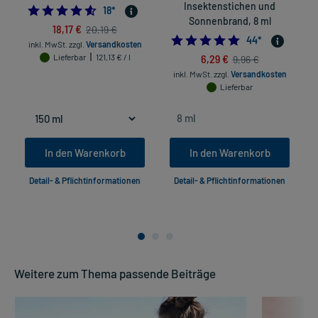
Insektenstichen und
4.611111111111111
18
*
Sonnenbrand, 8 ml
18,17 €
20,19 €
4.931818181818182
44
*
inkl. MwSt.
zzgl.
Versandkosten
Lieferbar
121,13 € / l
6,29 €
9,96 €
inkl. MwSt.
zzgl.
Versandkosten
Lieferbar
In den Warenkorb
In den Warenkorb
Detail- & Pflichtinformationen
Detail- & Pflichtinformationen
Weitere zum Thema passende Beiträge