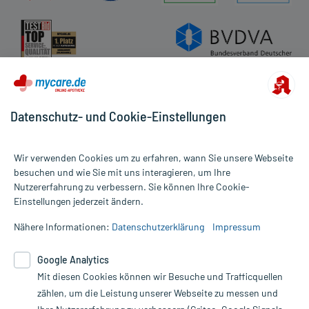
Datenschutz- und Cookie-Einstellungen
Wir verwenden Cookies um zu erfahren, wann Sie unsere Webseite
besuchen und wie Sie mit uns interagieren, um Ihre
Nutzererfahrung zu verbessern. Sie können Ihre Cookie-
Alle Preise gelten inkl. MwSt., ggf. zzgl. Versandkosten
Einstellungen jederzeit ändern.
Informationen auf dieser Website werden ausschließlich für
informative Zwecke zur Verfügung gestellt. Sie ersetzen keinesfalls
Nähere Informationen:
Datenschutzerklärung
Impressum
die Untersuchung und Behandlung durch einen Arzt. Bitte
beachten Sie, dass hierdurch weder Diagnosen gestellt noch
Google Analytics
Therapien eingeleitet werden können. | Diese Webseite benutzt
Mit diesen Cookies können wir Besuche und Trafficquellen
Google Analytics. Lesen Sie bitte dazu die wichtigen Hinweise in
unserer Datenschutzerklärung. Für den Widerruf einer Bestellung
zählen, um die Leistung unserer Webseite zu messen und
nutzen Sie das Formular: