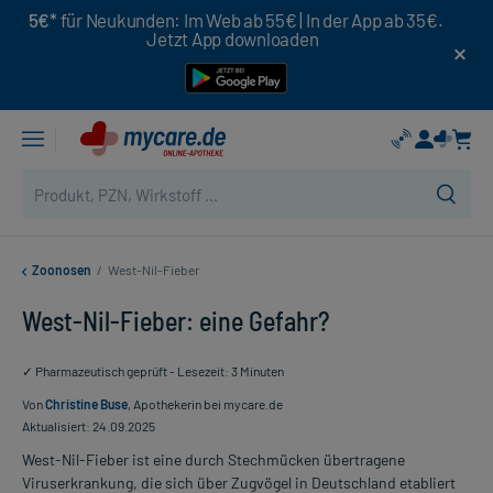
5€*
für Neukunden: Im Web ab 55€ | In der App ab 35€.
Jetzt App downloaden
Zoonosen
/
West-Nil-Fieber
West-Nil-Fieber: eine Gefahr?
✓ Pharmazeutisch geprüft - Lesezeit: 3 Minuten
Von
Christine Buse
, Apothekerin bei mycare.de
Aktualisiert: 24.09.2025
West-Nil-Fieber ist eine durch Stechmücken übertragene
Viruserkrankung, die sich über Zugvögel in Deutschland etabliert