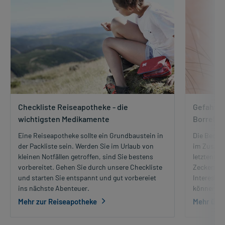
Checkliste Reiseapotheke - die
Gefahr Z
wichtigsten Medikamente
Borrelio
Eine Reiseapotheke sollte ein Grundbaustein in
Die Bedeu
der Packliste sein. Werden Sie im Urlaub von
im Zusamm
kleinen Notfällen getroffen, sind Sie bestens
letzten J
vorbereitet. Gehen Sie durch unsere Checkliste
Zecken ist
und starten Sie entspannt und gut vorbereiet
Interesses
ins nächste Abenteuer.
können, er
Mehr zur Reiseapotheke
Mehr übe