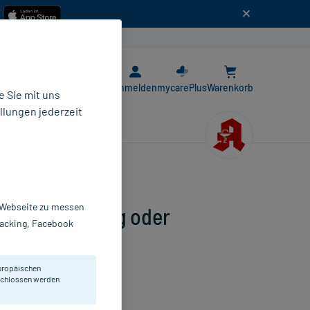
n
E-Rezept App
Anmelden
mycarePlus
Warenkorb
 Sie mit uns
llungen jederzeit
r Webseite zu messen
 Unterstützung oder
Tracking, Facebook
uropäischen
eschlossen werden