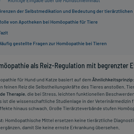
Richtige Eingabe über die Mundschleimhaut
Grenzen der Selbstmedikation und Bedeutung der tierärztliche
Rolle von Apotheken bei Homöopathie für Tiere
Fazit
Häufig gestellte Fragen zur Homöopathie bei Tieren
möopathie als Reiz-Regulation mit begrenzter 
opathie für Hund und Katze basiert auf dem
Ähnlichkeitsprinzip
n feinen Reiz die Selbstheilungskräfte des Tieres anstoßen. Tier
de Therapie
, die bei Stress, leichten funktionellen Beschwerd
s ist die wissenschaftliche Studienlage in der Veterinärmedizin 
fekte hinaus schwach. Große Tierärzteverbände stufen Homöopat
st
: Homöopathische Mittel ersetzen keine tierärztliche Diagnos
s ergänzen, damit Sie keine ernste Erkrankung übersehen.