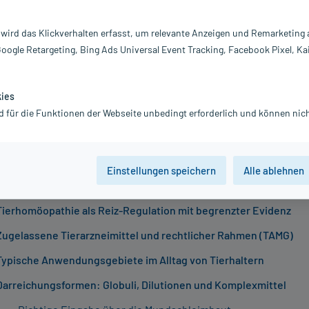
 05.08.2026
rhalter suchen nach Wegen, ihre geliebten Vierbeiner sanft zu
 wird das Klickverhalten erfasst, um relevante Anzeigen und Remarketing
zen, besonders bei kleineren Beschwerden oder im Alter. Dabei 
Google Retargeting, Bing Ads Universal Event Tracking, Facebook Pixel, Ka
pathie für Hund und Katze in den Fokus. Doch was verbirgt sich
ehandlungsmethode, und wann kann sie wirklich helfen? In dies
kies
erfahren Sie, wie Tierhomöopathie funktioniert, welche Mittel 
d für die Funktionen der Webseite unbedingt erforderlich und können nich
 welchen Problemen sie zum Einsatz kommt und warum die tierär
dabei stets die erste Geige spielen muss.
sverzeichnis
Einstellungen speichern
Alle ablehnen
Tierhomöopathie als Reiz-Regulation mit begrenzter Evidenz
Zugelassene Tierarzneimittel und rechtlicher Rahmen (TAMG)
Typische Anwendungsgebiete im Alltag von Tierhaltern
Darreichungsformen: Globuli, Dilutionen und Komplexmittel