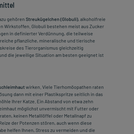
ittel
Dazu gehören
Streukügelchen (Globuli)
, alkoholfreie
en Wirkstoffen. Globuli bestehen meist aus Zucker
gen in definierter Verdünnung, die teilweise
eiche pflanzliche, mineralische und tierische
kreise des Tierorganismus gleichzeitig
und die jeweilige Situation am besten geeignet ist
chleimhaut
wirken. Viele Tierhomöopathen raten
sung dann mit einer Plastikspritze seitlich in das
öhle Ihrer Katze. Ein Abstand von etwa zehn
leimhaut möglichst unvermischt mit Futter oder
aten, keinen Metalllöffel oder Metallnapf zu
Reize der Potenzen stören, auch wenn diese
abe helfen Ihnen, Stress zu vermeiden und die