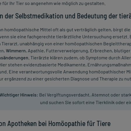
für Ihr Tier so angenehm wie möglich zu gestalten.
n der Selbstmedikation und Bedeutung der tier
 homöopathische Mittel oft als gut verträglich gelten, birgt di
 wenn sie eine fachgerechte tierärztliche Untersuchung ersetz
 Tierarzt, unabhängig von einer homöopathischen Begleittherap
en,
Wimmern
, Apathie, Futterverweigerung, Erbrechen, blutiger
nsänderungen
. Tierärzte klären zudem, ob Symptome durch Alle
Hier stehen evidenzbasierte Medikamente, Ernährungsmaßnahm
und. Eine verantwortungsvolle Anwendung homöopathischer Mitt
ur ergänzend zu einer gesicherten Diagnose und Therapie zu nu
Wichtiger Hinweis:
Bei Vergiftungsverdacht, Atemnot oder stark
und suchen Sie sofort eine Tierklinik oder ei
von Apotheken bei Homöopathie für Tiere