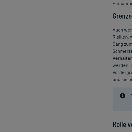
Einnahme 
Trockene Winterhaut
Übermäßiges Schwitzen
Grenze
Urea
Auch wenn
Warzen
Risiken,
Windpocken
Gang zum
Schmerz
Verhalte
werden. 
Vordergr
und sie n
Rolle 