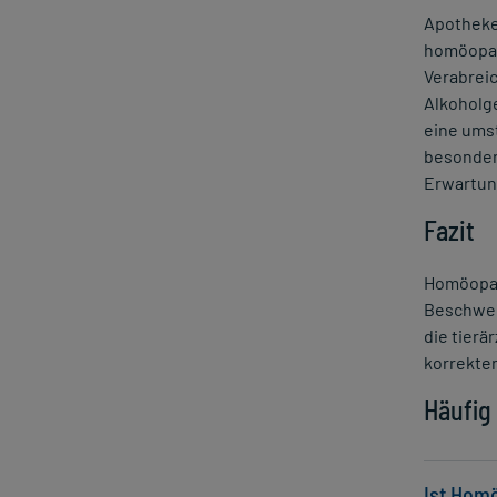
Apotheken
homöopat
Verabrei
Alkoholge
eine ums
besonders
Erwartun
Fazit
Homöopat
Beschwer
die tierä
korrekte
Häufig
Ist Hom