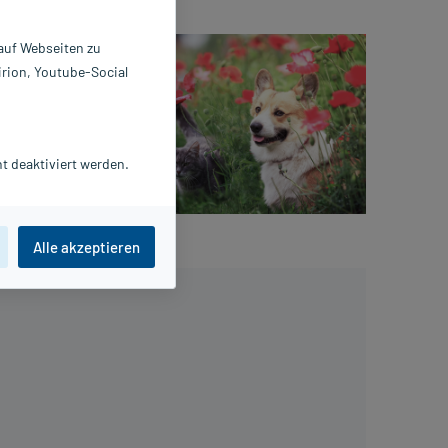
 auf Webseiten zu
rückt oft
irion, Youtube-Social
 hinter
em
zugelassen
t deaktiviert werden.
ztliche
Alle akzeptieren