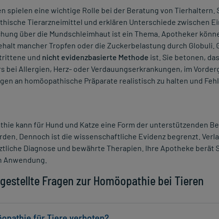
 spielen eine wichtige Rolle bei der Beratung von Tierhaltern. 
hische Tierarzneimittel und erklären Unterschiede zwischen Ei
chung über die Mundschleimhaut ist ein Thema. Apotheker könne
halt mancher Tropfen oder die Zuckerbelastung durch Globuli. 
trittene und
nicht evidenzbasierte Methode
ist. Sie betonen, da
 bei Allergien, Herz- oder Verdauungserkrankungen, im Vorderg
gen an homöopathische Präparate realistisch zu halten und Fe
hie kann für Hund und Katze eine Form der unterstützenden Beh
den. Dennoch ist die wissenschaftliche Evidenz begrenzt. Verl
rztliche Diagnose und bewährte Therapien. Ihre Apotheke berät 
n Anwendung.
 gestellte Fragen zur Homöopathie bei Tieren
öopathie für Tiere verboten?