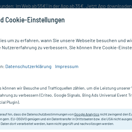
unden: Im Web ab 55€ | In der App ab 35€. Jetzt App downloade
d Cookie-Einstellungen
es um zu erfahren, wann Sie unsere Webseite besuchen und wie
e Nutzererfahrung zu verbessern. Sie können Ihre Cookie-Einste
nlösen
Rezeptur
Aktion %
en:
Datenschutzerklärung
Impressum
athie Tiere
s können wir Besuche und Trafficquellen zählen, um die Leistung unsere
opathie für Hund und Katze: Sanfte
fahrung zu verbessern (Criteo, Google Signals, Bing Ads Universal Event 
enschaftliche Grenzen?
ial Plugin).
arauf hin, dass die Datenschutzbestimmungen von
Google Analytics
nicht zwingend den E
n gem. EU-DSGVO genügen und ein Datentransfer in Drittstaaten bzw. die USA nicht ausg
isch geprüft - Lesezeit: 3 Minuten
 Daten dort verarbeitet werden, kann nicht geprüft und nachvollzogen werden.
er
, Pharmazieökonomin bei mycare.de