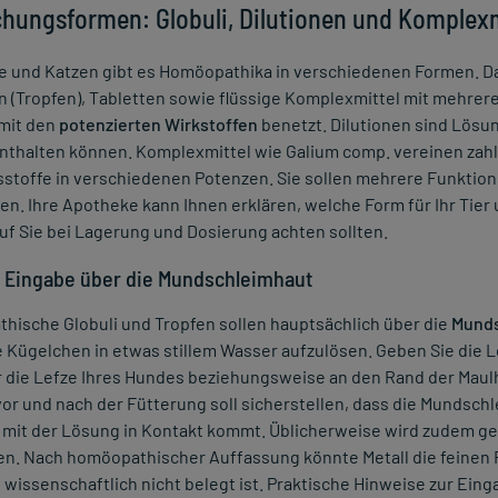
chungsformen: Globuli, Dilutionen und Komplexm
e und Katzen gibt es Homöopathika in verschiedenen Formen. 
n (Tropfen), Tabletten sowie flüssige Komplexmittel mit mehrer
 mit den
potenzierten Wirkstoffen
benetzt. Dilutionen sind Lösun
nthalten können. Komplexmittel wie Galium comp. vereinen zahlr
stoffe in verschiedenen Potenzen. Sie sollen mehrere Funktions
n. Ihre Apotheke kann Ihnen erklären, welche Form für Ihr Tier 
f Sie bei Lagerung und Dosierung achten sollten.
e Eingabe über die Mundschleimhaut
hische Globuli und Tropfen sollen hauptsächlich über die
Munds
e Kügelchen in etwas stillem Wasser aufzulösen. Geben Sie die Lö
 die Lefze Ihres Hundes beziehungsweise an den Rand der Maulh
or und nach der Fütterung soll sicherstellen, dass die Mundsch
 mit der Lösung in Kontakt kommt. Üblicherweise wird zudem ger
n. Nach homöopathischer Auffassung könnte Metall die feinen 
issenschaftlich nicht belegt ist. Praktische Hinweise zur Eing