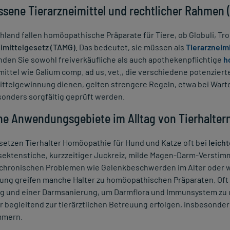
ssene Tierarzneimittel und rechtlicher Rahmen
hland fallen homöopathische Präparate für Tiere, ob Globuli, Tr
eimittelgesetz (TAMG)
. Das bedeutet, sie müssen als
Tierarzneimi
nden Sie sowohl freiverkäufliche als auch apothekenpflichtige
h
ttel wie Galium comp. ad us. vet., die verschiedene potenzierte
ttelgewinnung dienen, gelten strengere Regeln, etwa bei Wart
sonders sorgfältig geprüft werden.
he Anwendungsgebiete im Alltag von Tierhalter
 setzen Tierhalter Homöopathie für Hund und Katze oft bei
leich
nsektenstiche, kurzzeitiger Juckreiz, milde Magen-Darm-Versti
 chronischen Problemen wie Gelenkbeschwerden im Alter oder
ng greifen manche Halter zu homöopathischen Präparaten. Oft v
g und einer Darmsanierung, um Darmflora und Immunsystem zu 
r begleitend zur tierärztlichen Betreuung erfolgen, insbeson
mmern.