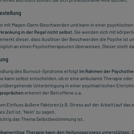
estellung
nt mit Magen-Darm-Beschwerden und kann in einer psychischen
krankung in der Regel nicht selbst.
Sie wenden sich mit körperl
emerkt dieser, dass Auslöser der Beschwerden die Psyche ist un
lglich an einen Psychotherapeuten überweisen. Dieser stellt d
ung
ndlung des Burnout-Syndroms erfolgt
im Rahmen der Psychother
e kann selbst entscheiden, ob er eine ambulante Therapie oder
vorübergehende Unterbringung in einer psychiatrischen Einricht
gesprächen
erkennt der Betroffene u.a.
en Einfluss äußere Faktoren (z.B. Stress auf der Arbeit) auf das
s Zeit ist, "Nein" zu sagen.
ichtig das Thema Selbstbestimmung ist.
ikamentöse Therapie kann den Heilungsprozess unterstützen.
D