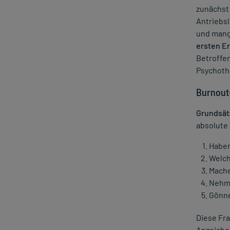
zunächst
Antriebsl
und mang
ersten E
Betroffen
Psychothe
Burnout-
Grundsätz
absolute 
Haben 
Welch
Mache
Nehme
Gönne
Diese Fra
Anzeichen