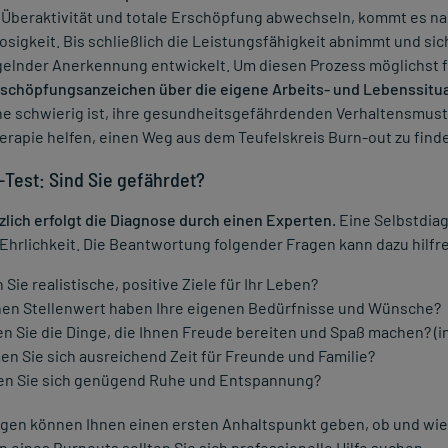
 Überaktivität und totale Erschöpfung abwechseln, kommt es na
osigkeit. Bis schließlich die Leistungsfähigkeit abnimmt und sich
elnder Anerkennung entwickelt. Um diesen Prozess möglichst fr
rschöpfungsanzeichen über die eigene Arbeits- und Lebenssitu
e schwierig ist, ihre gesundheitsgefährdenden Verhaltensmuste
rapie helfen, einen Weg aus dem Teufelskreis Burn-out zu find
Test: Sind Sie gefährdet?
lich erfolgt die Diagnose durch einen Experten.
Eine Selbstdiag
Ehrlichkeit. Die Beantwortung folgender Fragen kann dazu hilfre
Sie realistische, positive Ziele für Ihr Leben?
en Stellenwert haben Ihre eigenen Bedürfnisse und Wünsche?
n Sie die Dinge, die Ihnen Freude bereiten und Spaß machen? (in
n Sie sich ausreichend Zeit für Freunde und Familie?
n Sie sich genügend Ruhe und Entspannung?
gen können Ihnen einen ersten Anhaltspunkt geben, ob und wie S
 eines Burnouts sollten Sie sich professionelle Hilfe suchen.