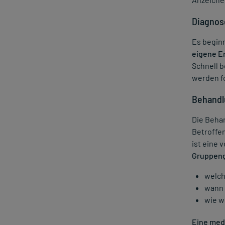
Diagnos
Es begin
eigene Er
Schnell b
werden fo
Behandl
Die Beha
Betroffen
ist eine 
Gruppen
welch
wann e
wie w
Eine med