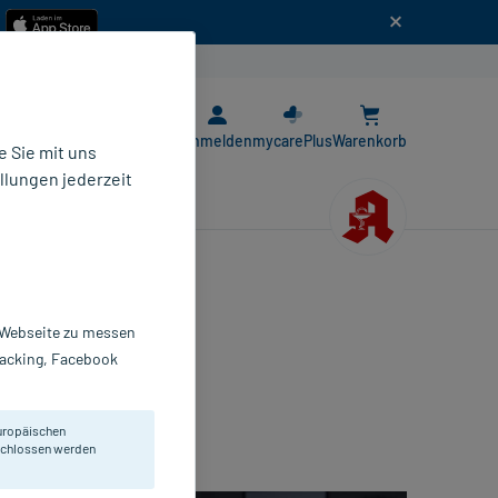
n
E-Rezept App
Anmelden
mycarePlus
Warenkorb
 Sie mit uns
llungen jederzeit
r Webseite zu messen
Tracking, Facebook
uropäischen
eschlossen werden