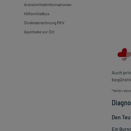
Arzneimittelinformationen
Trockene Winterhaut
Rückenschmerzen
Vitamin K
Zähneputzen
Nipah Virus
Hilfsmittelbox
Übermäßiges Schwitzen
Zahnschmerzen
Vitamin E
Zahnfleischentzündung
Q-Fieber
Direktabrechnung PKV
Urea
Zinkmangel
Zahnfleischrückgang
West-Nil-Fieber
Apotheke vor Ort
Warzen
Wirkung Elektrolyte
Zahnschmelz
Zeckengefahr
Windpocken
Zoonosen
Auch pri
begünsti
*WHO = World
Diagno
Den Teu
Ein Burno