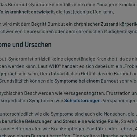
t das Burn-out-Syndrom keinesfalls eine reine Managererkranku
Volkskrankheit entwickelt
, die fast jeden treffen kann.
 wird mit dem Begriff Burnout ein
chronischer Zustand körperl
 schwer von Depressionen oder dem chronischen Müdigkeitssynd
ome und Ursachen
ut-Syndrom ist offiziell keine eigenständige Krankheit, da es n
en werden kann. Laut WHO* handelt es sich dabei um ein „Probl
geprägt sein kann. Dem tatsächlichen Gefühl, das ein Burnout a
 Grundsätzlich können die
Symptome bei einem Burnout
sehr vie
sychischen Beschwerden wie Versagensängsten, Frustration u
u körperlichen Symptomen wie
Schlafstörungen
, Verspannungen
unterschiedlich wie die Symptome sind auch die Menschen, die 
h berufliche Belastungen und Stress eine wichtige Rolle.
So erkr
aus Helferberufen wie Krankenpfleger, Sanitäter oder Lehrer. Ab
ch von einem Burnout betroffen. Eine weitere Ursache scheint i