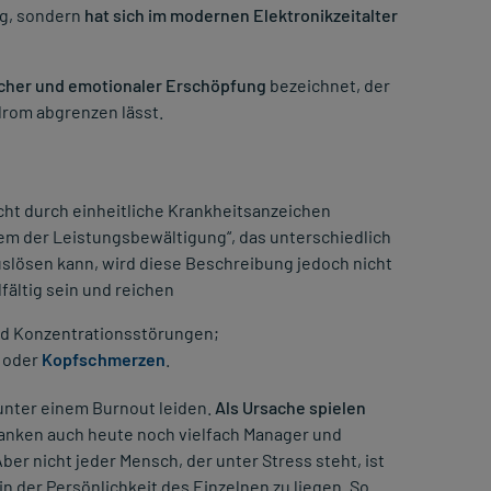
ng, sondern
hat sich im modernen Elektronikzeitalter
icher und emotionaler Erschöpfung
bezeichnet, der
rom abgrenzen lässt.
icht durch einheitliche Krankheitsanzeichen
em der Leistungsbewältigung“, das unterschiedlich
uslösen kann, wird diese Beschreibung jedoch nicht
lfältig sein und reichen
nd Konzentrationsstörungen;
 oder
Kopfschmerzen
.
unter einem Burnout leiden.
Als Ursache spielen
anken auch heute noch vielfach Manager und
er nicht jeder Mensch, der unter Stress steht, ist
n der Persönlichkeit des Einzelnen zu liegen. So