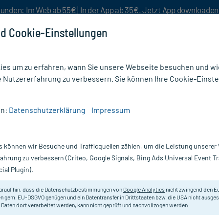
unden: Im Web ab 55€ | In der App ab 35€. Jetzt App downloade
d Cookie-Einstellungen
es um zu erfahren, wann Sie unsere Webseite besuchen und wie
e Nutzererfahrung zu verbessern. Sie können Ihre Cookie-Einste
nlösen
Rezeptur
Aktion %
en:
Datenschutzerklärung
Impressum
s können wir Besuche und Trafficquellen zählen, um die Leistung unsere
 ich einen Burnout?
fahrung zu verbessern (Criteo, Google Signals, Bing Ads Universal Event 
ial Plugin).
isch geprüft - Lesezeit: 5 Minuten
arauf hin, dass die Datenschutzbestimmungen von
Google Analytics
nicht zwingend den E
enschke
, Apothekerin bei mycare.de
n gem. EU-DSGVO genügen und ein Datentransfer in Drittstaaten bzw. die USA nicht ausg
 Daten dort verarbeitet werden, kann nicht geprüft und nachvollzogen werden.
 24.09.2025