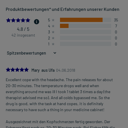
Anwendungsgebiete:
Produktbewertungen* und Erfahrungen unserer Kunden
- Leichte bis mäßig starke Schmerzen, wie:
- Kopfschmerzen
4.833333333333333
5
35
- Regelschmerzen
4
7
- Zahnschmerzen
4,8 / 5
3
0
- Fieber
42 insgesamt
2
0
1
0
Dosierung und Anwendungshinweise:
Kinder von 4-8 Jahren mit 17-25 kg Körpergewicht
1/2 Tablette
1-4 mal täglich
5.0
Mary aus Ufa
04.06.2018
im Abstand von 6 Stunden, unabhängig von der Mahlzeit
Excellent cope with the headache. The pain releases for about
Mehr anzeigen
20-30 minutes. The temperature drops well and when
Kinder von 8-11 Jahren mit 26-32 kg Körpergewicht
everything around me was ill I took 1 tablet 3 times a day (the
1/2 Tablette
therapist advised me so). And all colds bypassed me. So the
1-6 mal täglich (max. 3 Tabletten pro Tag)
drug is good, with the task at hand copes, it is definitely
im Abstand von 4-6 Stunden, unabhängig von der Mahlzeit
necessary to have such a thing in your medicine cabinet!
Kinder von 11-12 Jahren mit 33-43 kg Körpergewicht
Ausgezeichnet mit den Kopfschmerzen fertig geworden. Der
1 Tablette
Schmerz lässt nach ca. 20-30 Minuten nach. Bei Fieber fällt die