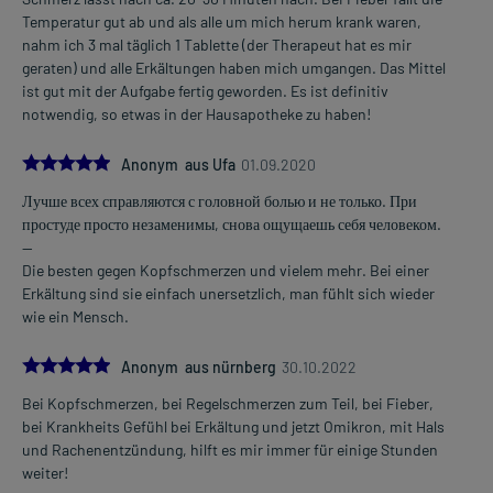
1-4 mal täglich
Temperatur gut ab und als alle um mich herum krank waren,
im Abstand von 6 Stunden, unabhängig von der Mahlzeit
nahm ich 3 mal täglich 1 Tablette (der Therapeut hat es mir
geraten) und alle Erkältungen haben mich umgangen. Das Mittel
Jugendliche ab 12 Jahren und Erwachsene über 43 kg
ist gut mit der Aufgabe fertig geworden. Es ist definitiv
Körpergewicht
notwendig, so etwas in der Hausapotheke zu haben!
1-2 Tabletten
1-4 mal täglich
5.0
im Abstand von 6 Stunden, unabhängig von der Mahlzeit
Anonym aus Ufa
01.09.2020
Лучше всех справляются с головной болью и не только. При
Die Gesamtdosis sollte nicht ohne Rücksprache mit einem Arzt
простуде просто незаменимы, снова ощущаешь себя человеком.
oder Apotheker überschritten werden.
--
Die besten gegen Kopfschmerzen und vielem mehr. Bei einer
Art der Anwendung?
Erkältung sind sie einfach unersetzlich, man fühlt sich wieder
Nehmen Sie das Arzneimittel unzerkaut mit Flüssigkeit (z.B. 1 Glas
wie ein Mensch.
Wasser) ein.
5.0
Anonym aus nürnberg
30.10.2022
Dauer der Anwendung?
Ohne ärztlichen Rat sollten Sie das Arzneimittel nicht länger als 3
Bei Kopfschmerzen, bei Regelschmerzen zum Teil, bei Fieber,
Tage anwenden. Bei länger anhaltenden oder regelmäßig
bei Krankheits Gefühl bei Erkältung und jetzt Omikron, mit Hals
wiederkehrenden Beschwerden sollten Sie Ihren Arzt aufsuchen.
und Rachenentzündung, hilft es mir immer für einige Stunden
weiter!
Überdosierung?