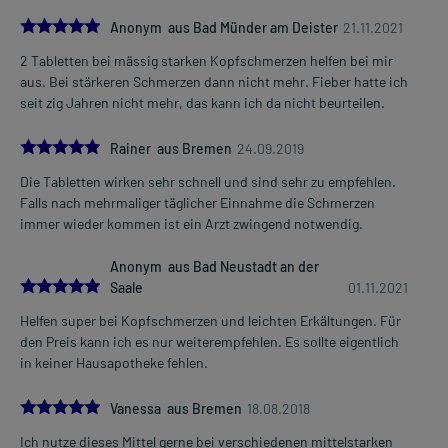
Es kann zu einer Vielzahl von Überdosierungserscheinungen
5.0
Anonym aus Bad Münder am Deister
21.11.2021
kommen, unter anderem zu Übelkeit, Erbrechen,
Unterleibsschmerzen sowie zum Leberkoma. Setzen Sie sich bei
2 Tabletten bei mässig starken Kopfschmerzen helfen bei mir
dem Verdacht auf eine Überdosierung umgehend mit einem Arzt in
aus. Bei stärkeren Schmerzen dann nicht mehr. Fieber hatte ich
Verbindung.
seit zig Jahren nicht mehr, das kann ich da nicht beurteilen.
Einnahme vergessen?
5.0
Rainer aus Bremen
24.09.2019
Setzen Sie die Einnahme zum nächsten vorgeschriebenen
Die Tabletten wirken sehr schnell und sind sehr zu empfehlen.
Zeitpunkt ganz normal (also nicht mit der doppelten Menge) fort.
Falls nach mehrmaliger täglicher Einnahme die Schmerzen
immer wieder kommen ist ein Arzt zwingend notwendig.
Generell gilt: Achten Sie vor allem bei Säuglingen, Kleinkindern und
älteren Menschen auf eine gewissenhafte Dosierung. Im
Anonym aus Bad Neustadt an der
Zweifelsfalle fragen Sie Ihren Arzt oder Apotheker nach etwaigen
5.0
Saale
01.11.2021
Auswirkungen oder Vorsichtsmaßnahmen.
Helfen super bei Kopfschmerzen und leichten Erkältungen. Für
Eine vom Arzt verordnete Dosierung kann von den Angaben der
den Preis kann ich es nur weiterempfehlen. Es sollte eigentlich
Packungsbeilage abweichen. Da der Arzt sie individuell abstimmt,
in keiner Hausapotheke fehlen.
sollten Sie das Arzneimittel daher nach seinen Anweisungen
anwenden.
5.0
Vanessa aus Bremen
18.08.2018
Ich nutze dieses Mittel gerne bei verschiedenen mittelstarken