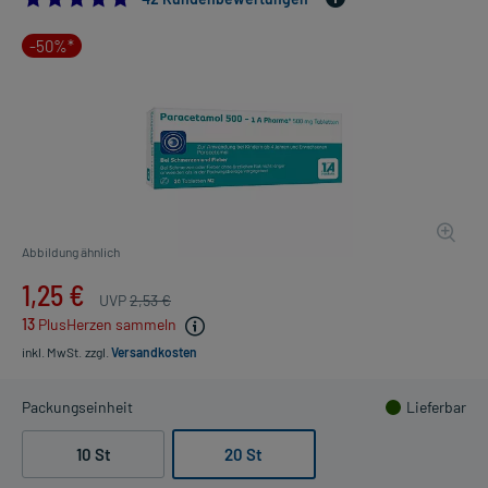
-50%*
Abbildung ähnlich
1,25 €
UVP
2,53 €
13
PlusHerzen sammeln
inkl. MwSt.
zzgl.
Versandkosten
Packungseinheit
Lieferbar
10 St
20 St