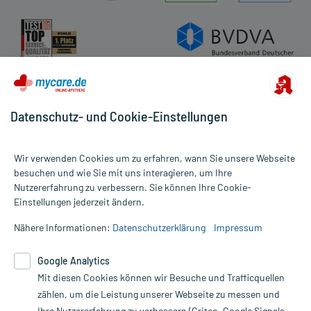
Datenschutz- und Cookie-Einstellungen
Wir verwenden Cookies um zu erfahren, wann Sie unsere Webseite
besuchen und wie Sie mit uns interagieren, um Ihre
Nutzererfahrung zu verbessern. Sie können Ihre Cookie-
Alle Preise gelten inkl. MwSt., ggf. zzgl. Versandkosten
Einstellungen jederzeit ändern.
Informationen auf dieser Website werden ausschließlich für
informative Zwecke zur Verfügung gestellt. Sie ersetzen keinesfalls
Nähere Informationen:
Datenschutzerklärung
Impressum
die Untersuchung und Behandlung durch einen Arzt. Bitte
beachten Sie, dass hierdurch weder Diagnosen gestellt noch
Google Analytics
Therapien eingeleitet werden können. | Diese Webseite benutzt
Mit diesen Cookies können wir Besuche und Trafficquellen
Google Analytics. Lesen Sie bitte dazu die wichtigen Hinweise in
unserer Datenschutzerklärung. Für den Widerruf einer Bestellung
zählen, um die Leistung unserer Webseite zu messen und
nutzen Sie das Formular:
Ihre Nutzererfahrung zu verbessern (Criteo, Google Signals,