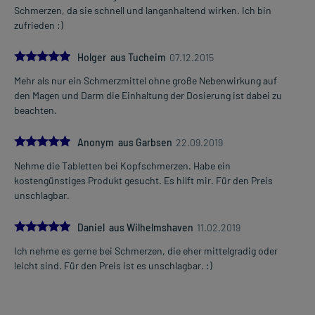
Gegenanzeigen:
Schmerzen, da sie schnell und langanhaltend wirken. Ich bin
Was spricht gegen eine Anwendung?
zufrieden :)
Immer:
5.0
Holger aus Tucheim
07.12.2015
- Überempfindlichkeit gegen die Inhaltsstoffe
Mehr als nur ein Schmerzmittel ohne große Nebenwirkung auf
Unter Umständen - sprechen Sie hierzu mit Ihrem Arzt oder
den Magen und Darm die Einhaltung der Dosierung ist dabei zu
Apotheker:
beachten.
- Eingeschränkte Leberfunktion (z.B. durch chronischen
Alkoholmissbrauch oder Leberentzündung)
5.0
Anonym aus Garbsen
22.09.2019
- Eingeschränkte Nierenfunktion
- Gilbert-Syndrom (Meulengracht-Krankheit)
Nehme die Tabletten bei Kopfschmerzen. Habe ein
- Alkoholmissbrauch
kostengünstiges Produkt gesucht. Es hilft mir. Für den Preis
unschlagbar.
Welche Altersgruppe ist zu beachten?
- Kinder unter 4 Jahren: Das Arzneimittel sollte in dieser Gruppe in
5.0
Daniel aus Wilhelmshaven
11.02.2019
der Regel nicht angewendet werden. Es gibt Präparate, die von der
Ich nehme es gerne bei Schmerzen, die eher mittelgradig oder
Wirkstoffstärke und/oder Darreichungsform besser geeignet sind.
leicht sind. Für den Preis ist es unschlagbar. :)
Was ist mit Schwangerschaft und Stillzeit?
- Schwangerschaft: Wenden Sie sich an Ihren Arzt. Es spielen
verschiedene Überlegungen eine Rolle, ob und wie das Arzneimittel