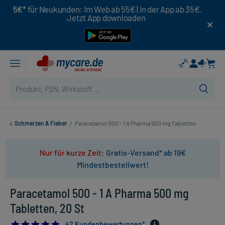
5€*
für Neukunden: Im Web ab 55€ | In der App ab 35€.
Jetzt App downloaden
Schmerzen & Fieber
/
Paracetamol 500 - 1 A Pharma 500 mg Tabletten
Nur für kurze Zeit:
Gratis-Versand* ab 19€
Mindestbestellwert!
Paracetamol 500 - 1 A Pharma 500 mg
Tabletten, 20 St
4.833333333333333
42 Kundenbewertungen*