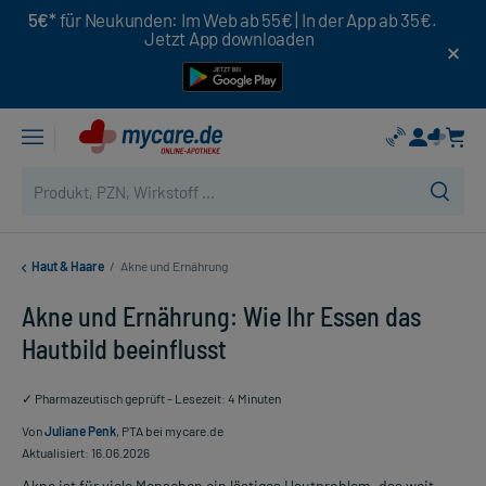
5€*
für Neukunden: Im Web ab 55€ | In der App ab 35€.
Jetzt App downloaden
Haut & Haare
/
Akne und Ernährung
Akne und Ernährung: Wie Ihr Essen das
Hautbild beeinflusst
✓ Pharmazeutisch geprüft - Lesezeit: 4 Minuten
Von
Juliane Penk
, PTA bei mycare.de
Aktualisiert: 16.06.2026
Akne ist für viele Menschen ein lästiges Hautproblem, das weit