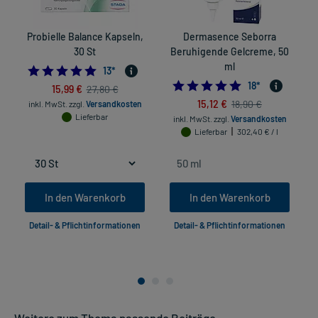
Probielle Balance Kapseln,
Dermasence Seborra
30 St
Beruhigende Gelcreme, 50
ml
5.0
13
*
4.8888888888888
18
*
15,99 €
27,80 €
15,12 €
18,90 €
inkl. MwSt.
zzgl.
Versandkosten
in
Lieferbar
inkl. MwSt.
zzgl.
Versandkosten
Lieferbar
302,40 € / l
In den Warenkorb
In den Warenkorb
Detail- & Pflichtinformationen
Detail- & Pflichtinformationen