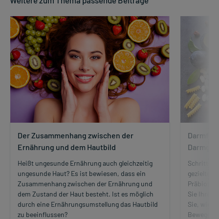
Weitere zum Thema passende Beiträge
Der Zusammenhang zwischen der
Darmflora
Ernährung und dem Hautbild
Darmges
Heißt ungesunde Ernährung auch gleichzeitig
Schritt fü
ungesunde Haut? Es ist bewiesen, dass ein
gezielter 
Zusammenhang zwischen der Ernährung und
Präbiotika
dem Zustand der Haut besteht. Ist es möglich
Sie Ihre D
durch eine Ernährungsumstellung das Hautbild
Sie, wie 
zu beeinflussen?
Bewegung 