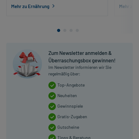
Mehr zu Ernährung
Mehr zur 
Zum Newsletter anmelden &
Überraschungsbox gewinnen!
Im Newsletter informieren wir Sie
regelmäßig über:
Top-Angebote
Neuheiten
Gewinnspiele
Gratis-Zugaben
Gutscheine
Tipps & Beratung