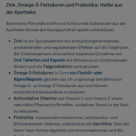
Zink, Omega-3-Fettsäuren und Probiotika: Helfer aus
der Apotheke
Bestimmte Mikronährstoffe und funktionelle Substanzen aus der
Apotheke können die Hautgesundheit gezielt unterstützen.
Zink
ist ein Spurenelement mit entzündungshemmenden,
antibakteriellen und regulierenden Effekten auf die Talgdrüsen.
Bei Zinkmangel kann eine zeitlich begrenzte Einnahme von
Zink Tabletten und Kapseln
die Abheilung von Entzündungen
fördern und die
Talgproduktion
normalisieren.
Omega-3-Fettsäuren
in Form
von Fischöl- oder
Algenölkapseln
gleichen das oft ungünstige Verhältnis von
Omega-6- zu Omega-3-Fettsäuren aus und können
entzündliche Akneverläufe modulieren.
Antioxidative Vitamine
wie Vitamin C und Vitamin E sowie
sekundäre Pflanzenstoffe helfen, oxidativen Stress in der Haut
zu reduzieren.
Probiotika
, insbesondere bestimmte Lactobacillus- und
Bifidobakterien-Stämme, stabilisieren die
Darmflora
. Über die
Darm-Haut-Achse regulieren sie Immunreaktionen und die