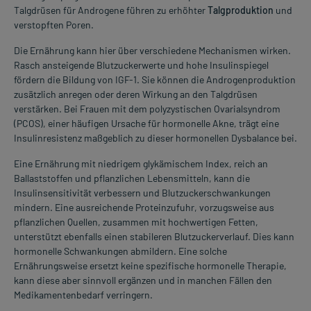
Talgdrüsen für Androgene führen zu erhöhter
Talgproduktion
und
verstopften Poren.
Die Ernährung kann hier über verschiedene Mechanismen wirken.
Rasch ansteigende Blutzuckerwerte und hohe Insulinspiegel
fördern die Bildung von IGF-1. Sie können die Androgenproduktion
zusätzlich anregen oder deren Wirkung an den Talgdrüsen
verstärken. Bei Frauen mit dem polyzystischen Ovarialsyndrom
(PCOS), einer häufigen Ursache für hormonelle Akne, trägt eine
Insulinresistenz maßgeblich zu dieser hormonellen Dysbalance bei.
Eine Ernährung mit niedrigem glykämischem Index, reich an
Ballaststoffen und pflanzlichen Lebensmitteln, kann die
Insulinsensitivität verbessern und Blutzuckerschwankungen
mindern. Eine ausreichende Proteinzufuhr, vorzugsweise aus
pflanzlichen Quellen, zusammen mit hochwertigen Fetten,
unterstützt ebenfalls einen stabileren Blutzuckerverlauf. Dies kann
hormonelle Schwankungen abmildern. Eine solche
Ernährungsweise ersetzt keine spezifische hormonelle Therapie,
kann diese aber sinnvoll ergänzen und in manchen Fällen den
Medikamentenbedarf verringern.