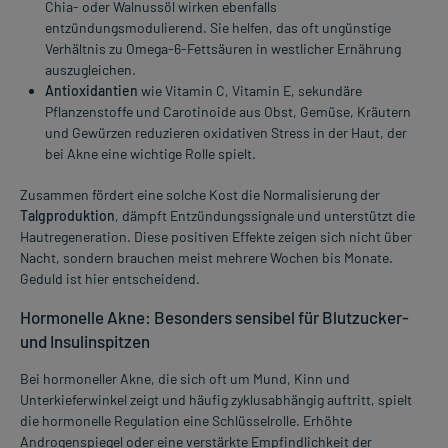
Chia- oder Walnussöl wirken ebenfalls
entzündungsmodulierend. Sie helfen, das oft ungünstige
Verhältnis zu Omega-6-Fettsäuren in westlicher Ernährung
auszugleichen.
Antioxidantien
wie Vitamin C, Vitamin E, sekundäre
Pflanzenstoffe und Carotinoide aus Obst, Gemüse, Kräutern
und Gewürzen reduzieren oxidativen Stress in der Haut, der
bei Akne eine wichtige Rolle spielt.
Zusammen fördert eine solche Kost die Normalisierung der
Talgproduktion
, dämpft Entzündungssignale und unterstützt die
Hautregeneration. Diese positiven Effekte zeigen sich nicht über
Nacht, sondern brauchen meist mehrere Wochen bis Monate.
Geduld ist hier entscheidend.
Hormonelle Akne: Besonders sensibel für Blutzucker-
und Insulinspitzen
Bei hormoneller Akne, die sich oft um Mund, Kinn und
Unterkieferwinkel zeigt und häufig zyklusabhängig auftritt, spielt
die hormonelle Regulation eine Schlüsselrolle. Erhöhte
Androgenspiegel oder eine verstärkte Empfindlichkeit der