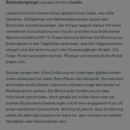
Blutzuckerspiegel
und das Hormon
Insulin
.
Lebensmittel mit einem hohen glykämischen Index, wie süße
Getränke, Süßigkeiten und Weißmehlprodukte, lassen den
Blutzucker schnell ansteigen. Der Körper reagiert darauf mit einer
vermehrten Ausschüttung von Insulin und dem insulinähnlichen
Wachstumsfaktor (IGF-1). Diese Hormone können die Wirkung von
Androgenen in den Talgdrüsen ankurbeln, was die Talgproduktion
steigert und die Verhornung in den Porenausgängen fördert. Die
Folge: Poren verstopfen leichter, Mitesser und entzündliche Pickel
bilden sich.
Studien zeigen klar: Eine Ernährung mit niedrigem glykämischem
Index verbessert bei vielen Betroffenen das Aknebild. Sie reduziert
die Anzahl entzündlicher Läsionen und kann sogar den Bedarf an
Medikamenten senken. Die Wirkung der Ernährung ist zwar
individuell verschieden, doch gerade bei milder Akne oder bei
starken Blutzuckerschwankungen macht eine angepasste Kost oft
einen merklichen Unterschied. Wichtig ist jedoch, dass Ernährung
selten die alleinige Ursache von Akne ist, aber sie kann ein starker
Verstärker oder Abschwächer sein.