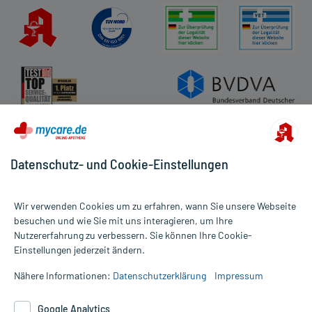
Datenschutz- und Cookie-Einstellungen
Wir verwenden Cookies um zu erfahren, wann Sie unsere Webseite
besuchen und wie Sie mit uns interagieren, um Ihre
Nutzererfahrung zu verbessern. Sie können Ihre Cookie-
Alle Preise gelten inkl. MwSt., ggf. zzgl. Versandkosten
Einstellungen jederzeit ändern.
Informationen auf dieser Website werden ausschließlich für
informative Zwecke zur Verfügung gestellt. Sie ersetzen keinesfalls
Nähere Informationen:
Datenschutzerklärung
Impressum
die Untersuchung und Behandlung durch einen Arzt. Bitte
beachten Sie, dass hierdurch weder Diagnosen gestellt noch
Google Analytics
Therapien eingeleitet werden können. | Diese Webseite benutzt