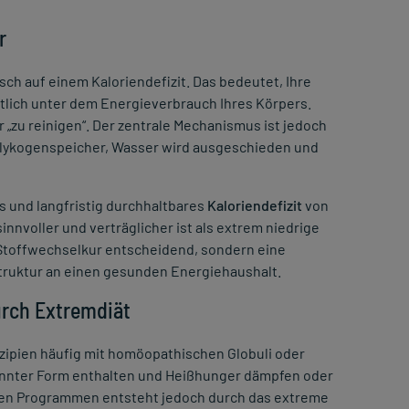
r
sch auf einem Kaloriendefizit. Das bedeutet, Ihre
tlich unter dem Energieverbrauch Ihres Körpers.
 „zu reinigen“. Der zentrale Mechanismus ist jedoch
e Glykogenspeicher, Wasser wird ausgeschieden und
 und langfristig durchhaltbares
Kaloriendefizit
von
innvoller und verträglicher ist als extrem niedrige
e Stoffwechselkur entscheidend, sondern eine
truktur an einen gesunden Energiehaushalt.
urch Extremdiät
nzipien häufig mit homöopathischen Globuli oder
ünnter Form enthalten und Heißhunger dämpfen oder
esen Programmen entsteht jedoch durch das extreme