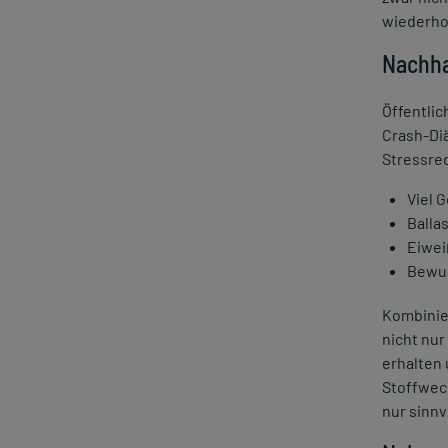
wiederho
Nachha
Öffentlic
Crash-Di
Stressred
Viel 
Balla
Eiwei
Bewus
Kombinier
nicht nur
erhalten 
Stoffwech
nur sinnv