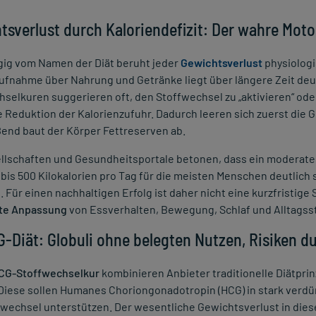
tsverlust durch Kaloriendefizit: Der wahre Moto
ig vom Namen der Diät beruht jeder
Gewichtsverlust
physiologi
ufnahme über Nahrung und Getränke liegt über längere Zeit deu
selkuren suggerieren oft, den Stoffwechsel zu „aktivieren“ oder
e Reduktion der Kalorienzufuhr. Dadurch leeren sich zuerst di
end baut der Körper Fettreserven ab.
llschaften und Gesundheitsportale betonen, dass ein moderates
bis 500 Kilokalorien pro Tag für die meisten Menschen deutlich s
 Für einen nachhaltigen Erfolg ist daher nicht eine kurzfristig
te Anpassung
von Essverhalten, Bewegung, Schlaf und Alltagss
G-Diät: Globuli ohne belegten Nutzen, Risiken d
CG-Stoffwechselkur
kombinieren Anbieter traditionelle Diätpri
 Diese sollen Humanes Choriongonadotropin (HCG) in stark verd
fwechsel unterstützen. Der wesentliche Gewichtsverlust in di