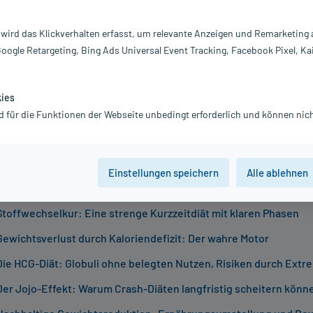
 10.07.2026
nschen suchen nach Wegen, um effektiv und schnell abzunehmen
 wird das Klickverhalten erfasst, um relevante Anzeigen und Remarketing
 oft auf Begriffe wie „Stoffwechselkur“ oder „Stoffwechseldiät“.
Google Retargeting, Bing Ads Universal Event Tracking, Facebook Pixel, Ka
e versprechen einen raschen Gewichtsverlust und eine „Ankur
sels“. Doch was steckt wirklich dahinter, und sind solche Kuren
kies
dauerhaft zur
Gewichtsreduktion
zu gelangen? In diesem Ratge
d für die Funktionen der Webseite unbedingt erforderlich und können nich
n wir die Prinzipien von Stoffwechselkuren, erklären, wie Gewi
ert und zeigen Ihnen, welche Strategien wirklich nachhaltig sind
sverzeichnis
Einstellungen speichern
Alle ablehnen
Stoffwechselkur: Eine strenge Kurzzeitdiät mit klaren Phasen
Gewichtsverlust durch Kaloriendefizit: Der wahre Motor
Die HCG-Diät: Globuli ohne belegten Nutzen, Risiken durch Extr
Der Jojo-Effekt: Warum Crash-Diäten langfristig scheitern könn