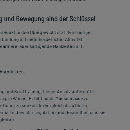
g und Bewegung sind der Schlüssel
sreduktion bei Übergewicht statt kurzzeitiger
Verbindung mit mehr körperlicher Aktivität,
ieärmere, aber sättigende Mahlzeiten mit:
chprodukten
g und Krafttraining. Dieser Ansatz unterstützt
m pro Woche. Er hilft auch,
Muskelmasse
zu
ttleber zu senken. Im Vergleich dazu bieten
uerhafte Gewichtsregulation und Gesundheit sind sie
gleiten.