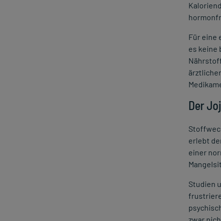
Kaloriend
hormonfr
Für eine
es keine 
Nährstoff
ärztliche
Medikam
Der Jo
Stoffwech
erlebt de
einer nor
Mangelsit
Studien 
frustrie
psychisc
zwar nich