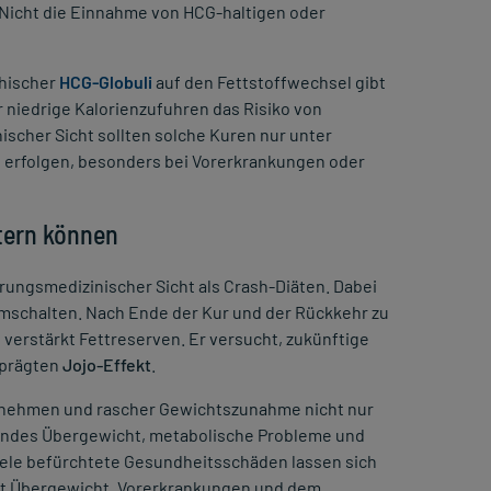
. Nicht die Einnahme von HCG-haltigen oder
thischer
HCG-Globuli
auf den Fettstoffwechsel gibt
r niedrige Kalorienzufuhren das Risiko von
scher Sicht sollten solche Kuren nur unter
te erfolgen, besonders bei Vorerkrankungen oder
itern können
rungsmedizinischer Sicht als Crash-Diäten. Dabei
umschalten. Nach Ende der Kur und der Rückkehr zu
verstärkt Fettreserven. Er versucht, zukünftige
eprägten
Jojo-Effekt
.
Abnehmen und rascher Gewichtszunahme nicht nur
ltendes Übergewicht, metabolische Probleme und
iele befürchtete Gesundheitsschäden lassen sich
 mit Übergewicht, Vorerkrankungen und dem