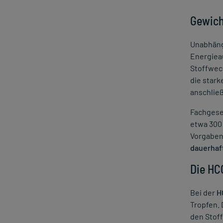
Rasurbrand
Gewich
Ringelröteln
Rosacea
Unabhäng
Scharlach
Energiea
Stoffwech
Tattoopflege
die stark
Trockene Haut behandeln
anschließ
Trockene Haut Wechseljahre
Fachgese
Trockene Winterhaut
etwa 300 
Übermäßiges Schwitzen
Vorgaben.
Urea
dauerhaf
Warzen
Die HC
Windpocken
Bei der
H
Tropfen.
den Stof