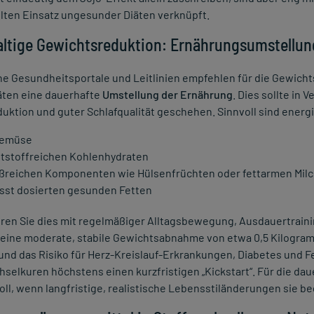
lten Einsatz ungesunder Diäten verknüpft.
ltige Gewichtsreduktion: Ernährungsumstellun
he Gesundheitsportale und Leitlinien empfehlen für die Gewicht
äten eine dauerhafte
Umstellung der Ernährung
. Dies sollte in 
uktion und guter Schlafqualität geschehen. Sinnvoll sind energ
Gemüse
ststoffreichen Kohlenhydraten
ßreichen Komponenten wie Hülsenfrüchten oder fettarmen Mil
st dosierten gesunden Fetten
en Sie dies mit regelmäßiger Alltagsbewegung, Ausdauertrainin
 eine moderate, stabile Gewichtsabnahme von etwa 0,5 Kilogram
und das Risiko für Herz-Kreislauf-Erkrankungen, Diabetes und Fe
selkuren höchstens einen kurzfristigen „Kickstart“. Für die da
oll, wenn langfristige, realistische Lebensstiländerungen sie be