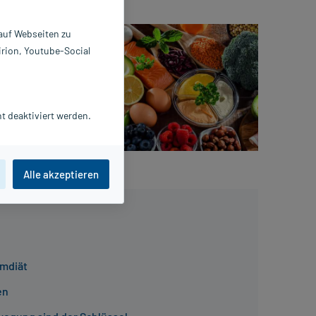
. Dabei
 auf Webseiten zu
 Diese
irion, Youtube-Social
belung des
 der beste
ber
t deaktiviert werden.
chtsverlust
.
Alle akzeptieren
emdiät
en