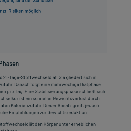
egung sind der Schlüssel
zt, Risiken möglich
 Phasen
ls 21-Tage-Stoffwechseldiät. Sie gliedert sich in
ezufuhr. Danach folgt eine mehrwöchige Diätphase
ien pro Tag. Eine Stabilisierungsphase schließt sich
echselkur ist ein schneller Gewichtsverlust durch
ten Kalorienzufuhr. Dieser Ansatz greift jedoch
übliche Empfehlungen zur Gewichtsreduktion.
 Stoffwechseldiät den Körper unter erheblichen
gleitung.