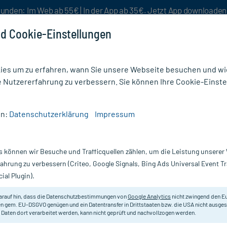
unden: Im Web ab 55€ | In der App ab 35€. Jetzt App downloade
d Cookie-Einstellungen
es um zu erfahren, wann Sie unsere Webseite besuchen und wie
e Nutzererfahrung zu verbessern. Sie können Ihre Cookie-Einste
nlösen
Rezeptur
Aktion %
en:
Datenschutzerklärung
Impressum
s können wir Besuche und Trafficquellen zählen, um die Leistung unsere
wechselkur und Stoffwechseldiät: D
fahrung zu verbessern (Criteo, Google Signals, Bing Ads Universal Event 
chtsreduktion finden
ial Plugin).
arauf hin, dass die Datenschutzbestimmungen von
Google Analytics
nicht zwingend den E
n gem. EU-DSGVO genügen und ein Datentransfer in Drittstaaten bzw. die USA nicht ausg
isch geprüft - Lesezeit: 5 Minuten
 Daten dort verarbeitet werden, kann nicht geprüft und nachvollzogen werden.
Schöfisch
, PTA bei mycare.de