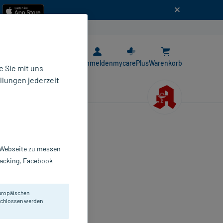
n
E-Rezept App
Anmelden
mycarePlus
Warenkorb
 Sie mit uns
llungen jederzeit
r Webseite zu messen
auerhaft zur
Tracking, Facebook
uropäischen
eschlossen werden