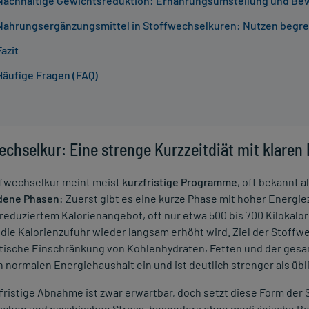
Nachhaltige Gewichtsreduktion: Ernährungsumstellung und Bew
Nahrungsergänzungsmittel in Stoffwechselkuren: Nutzen begren
Fazit
Häufige Fragen (FAQ)
echselkur: Eine strenge Kurzzeitdiät mit klaren
ffwechselkur meint meist
kurzfristige Programme
, oft bekannt a
dene Phasen:
Zuerst gibt es eine kurze Phase mit hoher Energi
 reduziertem Kalorienangebot, oft nur etwa 500 bis 700 Kilokalor
r die Kalorienzufuhr wieder langsam erhöht wird. Ziel der Stoffw
tische Einschränkung von Kohlenhydraten, Fetten und der gesam
en normalen Energiehaushalt ein und ist deutlich strenger als 
fristige Abnahme ist zwar erwartbar, doch setzt diese Form der
schen und psychischen Stress, besonders ohne medizinische Be