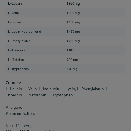
L-Leucin
1.960 mg
L-Valin
1.660 mg
L-Isoleucin
1.480 mg
L-Lysin-Hydrochlorid
1.430 mg
L-Phenylalanin
1.290 mg
L-Threonin
1.110 mg
L-Methionin
700 mg
L-Tryptophan
370 mg
Zutaten:
L-Leucin, L-Valin, L-Isoleucin, L-Lysin, L-Phenylalanin, L-
Threonin, L-Methionin, L-Tryptophan.
Allergene:
Keine enthalten.
Nettofüllmenge: