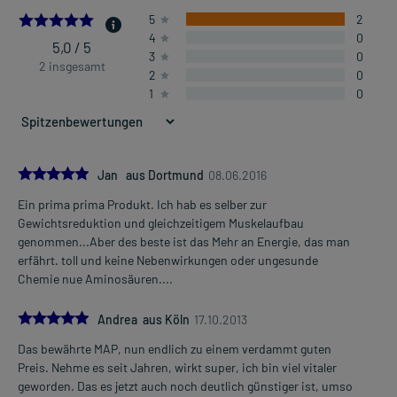
5.0
5
2
4
0
5,0 / 5
3
0
2 insgesamt
2
0
1
0
5.0
Jan aus Dortmund
08.06.2016
Ein prima prima Produkt. Ich hab es selber zur
Gewichtsreduktion und gleichzeitigem Muskelaufbau
genommen...Aber des beste ist das Mehr an Energie, das man
erfährt. toll und keine Nebenwirkungen oder ungesunde
Chemie nue Aminosäuren....
5.0
Andrea aus Köln
17.10.2013
Das bewährte MAP, nun endlich zu einem verdammt guten
Preis. Nehme es seit Jahren, wirkt super, ich bin viel vitaler
geworden. Das es jetzt auch noch deutlich günstiger ist, umso