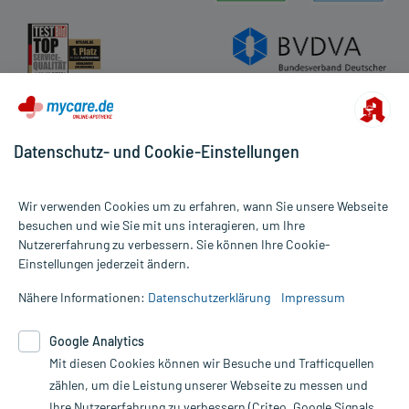
Datenschutz- und Cookie-Einstellungen
Wir verwenden Cookies um zu erfahren, wann Sie unsere Webseite
besuchen und wie Sie mit uns interagieren, um Ihre
Nutzererfahrung zu verbessern. Sie können Ihre Cookie-
Alle Preise gelten inkl. MwSt., ggf. zzgl. Versandkosten
Einstellungen jederzeit ändern.
Informationen auf dieser Website werden ausschließlich für
informative Zwecke zur Verfügung gestellt. Sie ersetzen keinesfalls
Nähere Informationen:
Datenschutzerklärung
Impressum
die Untersuchung und Behandlung durch einen Arzt. Bitte
beachten Sie, dass hierdurch weder Diagnosen gestellt noch
Google Analytics
Therapien eingeleitet werden können. | Diese Webseite benutzt
Mit diesen Cookies können wir Besuche und Trafficquellen
Google Analytics. Lesen Sie bitte dazu die wichtigen Hinweise in
unserer Datenschutzerklärung. Für den Widerruf einer Bestellung
zählen, um die Leistung unserer Webseite zu messen und
nutzen Sie das Formular:
Ihre Nutzererfahrung zu verbessern (Criteo, Google Signals,