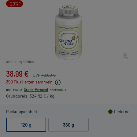
-20%*
Abbildung ähnlich
38,99 €
UVP
49,00 €
390
PlusHerzen sammeln
inkl. MwSt.
Gratis-Versand
innerhalb D.
Grundpreis: 324,92 € / kg
Packungseinheit
Lieferbar
120 g
360 g