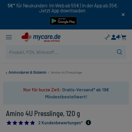
5€*
für Neukunden: Im Web ab 55€ | In der App ab 35€.
Jetzt App downloaden
Aminosäuren & Glutamin
/
Amino 4U Presslinge
Nur für kurze Zeit:
Gratis-Versand* ab 19€
Mindestbestellwert!
Amino 4U Presslinge, 120 g
5.0
2 Kundenbewertungen*