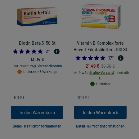
Biotin Beta 5, 50 St
Vitamin B Komplex forte
Hevert Filmtabletten, 100 St
5.0
2
*
4.8235294117647
17
*
13,04 €
21,49 €
35,50 €
inkl. MwSt.
zzgl.
Versandkosten
Lieferzeit
: 8 Werktage
inkl. MwSt.
Gratis-Versand
innerhalb
D.
Lieferbar
In den Warenkorb
In den Warenkorb
Detail- & Pflichtinformationen
Detail- & Pflichtinformationen