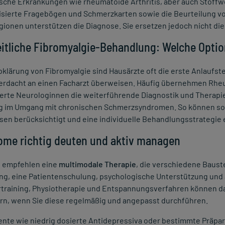
sche Erkrankungen wie rheumatoide Arthritis, aber auch Stoff
isierte Fragebögen und Schmerzkarten sowie die Beurteilung v
ionen unterstützen die Diagnose. Sie ersetzen jedoch nicht die
itliche Fibromyalgie-Behandlung: Welche Optio
bklärung von Fibromyalgie sind Hausärzte oft die erste Anlaufst
Verdacht an einen Facharzt überweisen. Häufig übernehmen Rh
ierte Neurologinnen die weiterführende Diagnostik und Therapiep
g im Umgang mit chronischen Schmerzsyndromen. So können sow
en berücksichtigt und eine individuelle Behandlungsstrategie 
me richtig deuten und aktiv managen
n empfehlen eine
multimodale Therapie
, die verschiedene Baust
ung, eine Patientenschulung, psychologische Unterstützung un
training, Physiotherapie und Entspannungsverfahren können d
rn, wenn Sie diese regelmäßig und angepasst durchführen.
nte wie niedrig dosierte Antidepressiva oder bestimmte Präpa