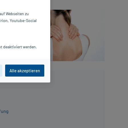
hl, im
 auf Webseiten zu
e teilen.
irion, Youtube-Social
t viele
-Symptome
 sowie
t deaktiviert werden.
Alle akzeptieren
ärt
fung