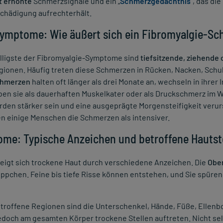
t erhöhte
Schmerzsignale und ein „
Schmerzgedächtnis
“, das d
hädigung aufrechterhält.
ymptome: Wie äußert sich ein Fibromyalgie-Sc
älligste der Fibromyalgie-Symptome sind
tiefsitzende, ziehend
ionen. Häufig treten diese Schmerzen in Rücken, Nacken, Schul
chmerzen
halten oft länger als drei Monate an, wechseln in ihrer 
ben sie als dauerhaften Muskelkater oder als Druckschmerz im
den stärker sein und eine ausgeprägte Morgensteifigkeit veru
n einige Menschen die Schmerzen als intensiver.
me: Typische Anzeichen und betroffene Hautst
zeigt sich trockene Haut durch verschiedene Anzeichen. Die
Ober
ppchen. Feine bis tiefe Risse können entstehen, und Sie spür
troffene Regionen sind die Unterschenkel, Hände, Füße, Ellenbo
edoch am gesamten Körper trockene Stellen auftreten. Nicht se