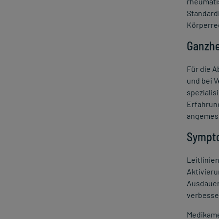
rheumati
Trockene Winterhaut
Standard
Übermäßiges Schwitzen
Körperreg
Urea
Ganzhe
Warzen
Windpocken
Für die A
und bei 
spezialis
Erfahrun
angemess
Sympto
Leitlinie
Aktivier
Ausdauer
verbesse
Medikame