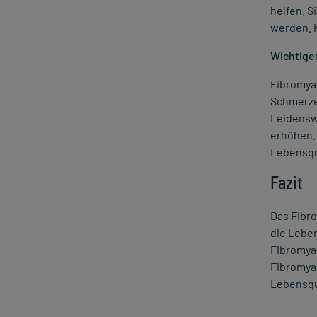
helfen. S
werden. K
Wichtige
Fibromya
Schmerze
Leidensw
erhöhen. 
Lebensqu
Fazit
Das Fibr
die Leben
Fibromya
Fibromyal
Lebensqua