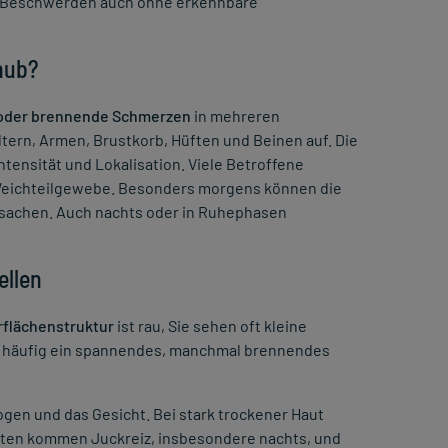
ie Beschwerden auch ohne erkennbare
hub?
e oder brennende Schmerzen
in mehreren
tern, Armen, Brustkorb, Hüften und Beinen auf. Die
Intensität und Lokalisation. Viele Betroffene
 Weichteilgewebe. Besonders morgens können die
rsachen. Auch nachts oder in Ruhephasen
ellen
flächenstruktur
ist rau, Sie sehen oft kleine
en häufig ein spannendes, manchmal brennendes
gen und das Gesicht. Bei stark trockener Haut
lten kommen Juckreiz, insbesondere nachts, und