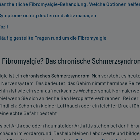
Ganzheitliche Fibromyalgie-Behandlung: Welche Optionen helfe
Symptome richtig deuten und aktiv managen
Fazit
Häufig gestellte Fragen rund um die Fibromyalgie
t Fibromyalgie? Das chronische Schmerzsyndrom
gie ist ein
chronisches Schmerzsyndrom
. Man versteht es heut
 Nervensystem. Das bedeutet, das Gehirn nimmt harmlose Reize 
Gehirn ist wie ein sehr aufmerksames Wachpersonal. Normalerwei
iel wenn Sie sich an der heißen Herdplatte verbrennen. Bei der
ndlich: Schon ein kleiner Lufthauch oder ein leichter Druck fühl
eine echte Gefahr besteht.
s bei Arthrose oder rheumatoider Arthritis stehen bei der Fibr
häden im Vordergrund. Deshalb bleiben Laborwerte und bildgebe