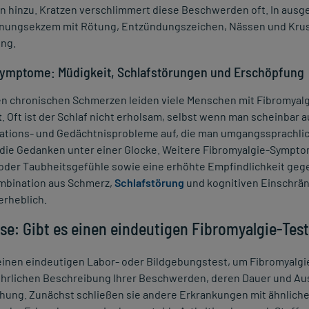
 hinzu. Kratzen verschlimmert diese Beschwerden oft. In ausge
nungsekzem mit Rötung, Entzündungszeichen, Nässen und Krusten
ng.
symptome: Müdigkeit, Schlafstörungen und Erschöpfung
n chronischen Schmerzen leiden viele Menschen mit Fibromyalg
t
. Oft ist der Schlaf nicht erholsam, selbst wenn man scheinbar 
tions- und Gedächtnisprobleme auf, die man umgangssprachlich 
n die Gedanken unter einer Glocke. Weitere Fibromyalgie-Sym
 oder Taubheitsgefühle sowie eine erhöhte Empfindlichkeit geg
mbination aus Schmerz,
Schlafstörung
und kognitiven Einschränk
erheblich.
se: Gibt es einen eindeutigen Fibromyalgie-Tes
einen eindeutigen Labor- oder Bildgebungstest, um Fibromyalgi
ührlichen Beschreibung Ihrer Beschwerden, deren Dauer und Aus
hung. Zunächst schließen sie andere Erkrankungen mit ähnlich