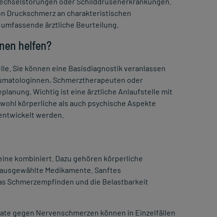
wechselstörungen oder Schilddrüsenerkrankungen.
on Druckschmerz an charakteristischen
 umfassende ärztliche Beurteilung.
nen helfen?
elle. Sie können eine Basisdiagnostik veranlassen
eumatologinnen, Schmerztherapeuten oder
lanung. Wichtig ist eine ärztliche Anlaufstelle mit
ohl körperliche als auch psychische Aspekte
entwickelt werden.
eine kombiniert. Dazu gehören körperliche
d ausgewählte Medikamente. Sanftes
as Schmerzempfinden und die Belastbarkeit
rate gegen Nervenschmerzen können in Einzelfällen