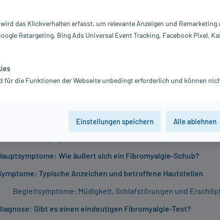
 23.06.2026
e, weitverbreitete Schmerzen, ständige Müdigkeit und das Gefü
 wird das Klickverhalten erfasst, um relevante Anzeigen und Remarketing
leben - das sind Erfahrungen, die viele Menschen mit Fibromyalgi
Google Retargeting, Bing Ads Universal Event Tracking, Facebook Pixel, Ka
mplexe Syndrom beeinträchtigt den Alltag erheblich und wirft of
f. In diesem Ratgeber erfahren Sie, wie sich die Fibromyalgie
kies
welche Ursachen man vermutet und wie eine moderne Diagnose
d für die Funktionen der Webseite unbedingt erforderlich und können nich
e Behandlungsstrategien aussehen können.
sverzeichnis
Einstellungen speichern
Alle ablehnen
Was ist Fibromyalgie? Das chronische Schmerzsyndrom kurz erkl
Hauptsymptome: Wie äußert sich ein Fibromyalgie-Schub?
Symptome: Typische Anzeichen und betroffene Hautstellen
Begleitsymptome: Müdigkeit, Schlafstörungen und Erschöp
Diagnose: Gibt es einen eindeutigen Fibromyalgie-Test?