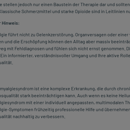
ie stellen jedoch nur einen Baustein der Therapie dar und sol
lassische Schmerzmittel und starke Opioide sind in Leitlinien 
r Hinweis:
lgie führt nicht zu Gelenkzerstörung, Organversagen oder eine
n und die Erschöpfung können den Alltag aber massiv beeinträc
eg mit Fehldiagnosen und fühlen sich nicht ernst genommen. Di
Ein informierter, verständnisvoller Umgang und Ihre aktive Roll
alität.
omyalgiesyndrom ist eine komplexe Erkrankung, die durch chro
squalität stark beeinträchtigen kann. Auch wenn es keine Heilun
lgiesyndrom mit einer individuell angepassten, multimodalen T
gie-Symptomen frühzeitig professionelle Hilfe und übernehmen S
lität nachhaltig zu verbessern.