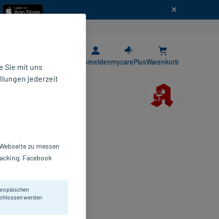
n
E-Rezept App
Anmelden
mycarePlus
Warenkorb
 Sie mit uns
llungen jederzeit
r Webseite zu messen
 chronischen
Tracking, Facebook
uropäischen
eschlossen werden