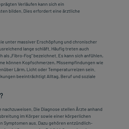
prägten Verläufen kann sich ein
 bilden. Dies erfordert eine ärztliche
ie unter massiver Erschöpfung und chronischer
ausreichend lange schläft. Häufig treten auch
als „Fibro-Fog“ bezeichnet. Es kann sich anfühlen,
ptome können Kopfschmerzen, Missempfindungen wie
enüber Lärm, Licht oder Temperaturreizen sein.
ungen beeinträchtigt Alltag, Beruf und soziale
t?
e nachzuweisen. Die Diagnose stellen Ärzte anhand
breitung im Körper sowie einer körperlichen
en Symptomen aus. Dazu gehören entzündlich-