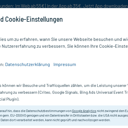
unden: Im Web ab 55€ | In der App ab 35€. Jetzt App downloade
d Cookie-Einstellungen
es um zu erfahren, wann Sie unsere Webseite besuchen und wie
e Nutzererfahrung zu verbessern. Sie können Ihre Cookie-Einste
nlösen
Rezeptur
Aktion %
en:
Datenschutzerklärung
Impressum
s können wir Besuche und Trafficquellen zählen, um die Leistung unsere
omyalgie-Symptome: Anzeichen des
fahrung zu verbessern (Criteo, Google Signals, Bing Ads Universal Event 
erzsyndroms erkennen
ial Plugin).
arauf hin, dass die Datenschutzbestimmungen von
Google Analytics
nicht zwingend den E
n gem. EU-DSGVO genügen und ein Datentransfer in Drittstaaten bzw. die USA nicht ausg
isch geprüft - Lesezeit: 5 Minuten
 Daten dort verarbeitet werden, kann nicht geprüft und nachvollzogen werden.
endt
, PTA bei mycare.de