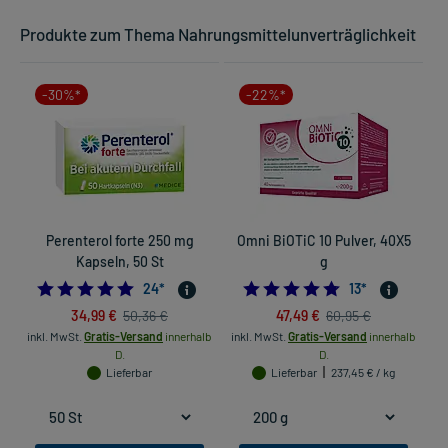
Produkte zum Thema Nahrungsmittelunverträglichkeit
-30%*
-22%*
Perenterol forte 250 mg
Omni BiOTiC 10 Pulver, 40X5
Kapseln, 50 St
g
5.0
4.7692307692307
24
*
13
*
34,99 €
47,49 €
50,36 €
60,95 €
inkl. MwSt.
Gratis-Versand
innerhalb
inkl. MwSt.
Gratis-Versand
innerhalb
D.
D.
Lieferbar
Lieferbar
237,45 € / kg