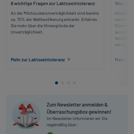
8 wichtige Fragen zur Laktoseintoleranz
Was ist 
An der Milchzuckerunverträglichkeit sind bereits
Histaminin
ca. 70% der Weltbevölkerung erkrankt. Erfahren
verminder
Sie mehr über die Hintergründe der
Diaminoxi
Unverträglichkeit.
ausreiche
Verzehr h
verschied
Mehr zur Laktoseintoleranz
Mehr zu H
Zum Newsletter anmelden &
Überraschungsbox gewinnen!
Im Newsletter informieren wir Sie
regelmäßig über: