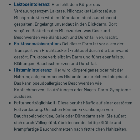
Laktoseintoleranz
:
Hier fehlt dem Körper das
Verdauungsenzym Laktase. Milchzucker (Laktose) aus
Milchprodukten wird im Dünndarm nicht ausreichend
gespalten. Er gelangt unverdaut in den Dickdarm. Dort
vergären Bakterien den Milchzucker, was Gase und
Beschwerden wie Blähbauch und Durchfall verursacht.
Fruktosemalabsorption
:
Bei dieser Form ist vor allem der
Transport von Fruchtzucker (Fruktose) durch die Darmwand
gestört. Fruktose verbleibt im Darm und führt ebenfalls zu
Blähungen, Bauchschmerzen und Durchfall.
Histaminintoleranz
:
Hier wird körpereigenes oder mit der
Nahrung aufgenommenes Histamin unzureichend abgebaut.
Das kann pseudoallergische Beschwerden wie
Kopfschmerzen, Hautrötungen oder Magen-Darm-Symptome
auslösen.
Fettunverträglichkeit:
Diese beruht häufig auf einer gestörten
Fettverdauung. Ursachen können Erkrankungen von
Bauchspeicheldrüse, Galle oder Dünndarm sein. Sie äußert
sich durch Völlegefühl, übelriechende, fettige Stühle und
krampfartige Bauchschmerzen nach fettreichen Mahlzeiten.