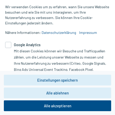
Wir verwenden Cookies um zu erfahren, wann Sie unsere Webseite
besuchen und wie Sie mit uns interagieren, um Ihre
Nutzererfahrung zu verbessern. Sie können Ihre Cookie-
Alle Preise gelten inkl. MwSt., ggf. zzgl. Versandkosten
Einstellungen jederzeit ändern.
Informationen auf dieser Website werden ausschließlich für
informative Zwecke zur Verfügung gestellt. Sie ersetzen keinesfalls
Nähere Informationen:
Datenschutzerklärung
Impressum
die Untersuchung und Behandlung durch einen Arzt. Bitte
beachten Sie, dass hierdurch weder Diagnosen gestellt noch
Google Analytics
Therapien eingeleitet werden können. | Diese Webseite benutzt
Mit diesen Cookies können wir Besuche und Trafficquellen
Google Analytics. Lesen Sie bitte dazu die wichtigen Hinweise in
unserer Datenschutzerklärung. Für den Widerruf einer Bestellung
zählen, um die Leistung unserer Webseite zu messen und
nutzen Sie das Formular:
Ihre Nutzererfahrung zu verbessern (Criteo, Google Signals,
Bing Ads Universal Event Tracking, Facebook Pixel,
Vertrag widerrufen
Youtube-Social Plugin).
Einstellungen speichern
Wir weisen darauf hin, dass die
Datenschutzbestimmungen von
Google Analytics
nicht
Alle ablehnen
*Hinweise zu unseren Aktionen und Bewertungen
zwingend den Europäischen Anforderungen gem. EU-
DSGVO genügen und ein Datentransfer in Drittstaaten bzw.
die USA nicht ausgeschlossen werden kann. Wie die
Alle akzeptieren
Daten dort verarbeitet werden, kann nicht geprüft und
nachvollzogen werden.
copyright @ 2026 Roland Helle e.K. - Versandapotheke - Alle Rechte vorbehalten