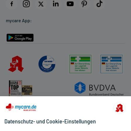
Datenschutz
Cookie-Einstellungen
mycare App:
Rückgabe/Widerruf
Barrierefreiheitserklärung
Datenschutz- und Cookie-Einstellungen