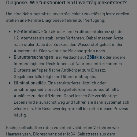
Diagnose: Wie funktioniert ein Unverträglichkeitstest?
Um eine Nahrungsmittelunverträglichkeit zuverlässig festzustellen,
stehen anerkannte Diagnoseverfahren zur Verfügung:
H2-Atemtest:
Für Laktose- und Fruktoseintoleranz gilt der
H2-Atemtest als etabliertes Verfahren. Dabei messen Ärzte
nach oraler Gabe des Zuckers den Wasserstoffgehalt in der
Ausatemluft. Dies weist eine Malabsorption nach.
Blutuntersuchungen:
Bei Verdacht auf
Zöliakie
oder andere
immunologische Reaktionen auf Nahrungsmittel kommen
Bluttests auf spezifische Antikörper zum Einsatz.
Gegebenenfalls folgt eine Dünndarmbiopsie.
Eliminationsdiät:
Eine strukturierte, ärztlich oder
ernährungsmedizinisch begleitete Eliminationsdiät hilft,
Auslöser zu identifizieren. Dabei lassen Sie verdächtige
Lebensmittel zunächst weg und führen sie dann systematisch
wieder ein. Ein Beschwerdeprotokoll begleitet diesen Prozess
häufig.
Fachgesellschaften raten von nicht validierten Verfahren wie
Haaranalysen, Bioresonanz oder IgG4-Selbsttests aus dem