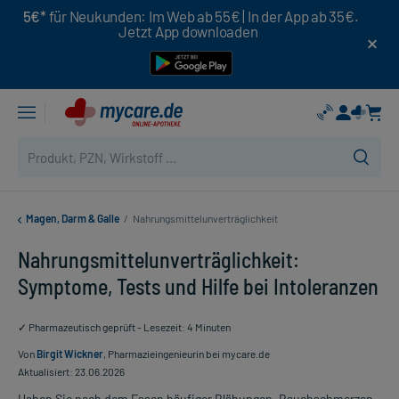
5€*
für Neukunden: Im Web ab 55€ | In der App ab 35€.
Jetzt App downloaden
Magen, Darm & Galle
/
Nahrungsmittelunverträglichkeit
Nahrungsmittelunverträglichkeit:
Symptome, Tests und Hilfe bei Intoleranzen
✓ Pharmazeutisch geprüft - Lesezeit: 4 Minuten
Von
Birgit Wickner
, Pharmazieingenieurin bei mycare.de
Aktualisiert: 23.06.2026
Haben Sie nach dem Essen häufiger Blähungen, Bauchschmerzen