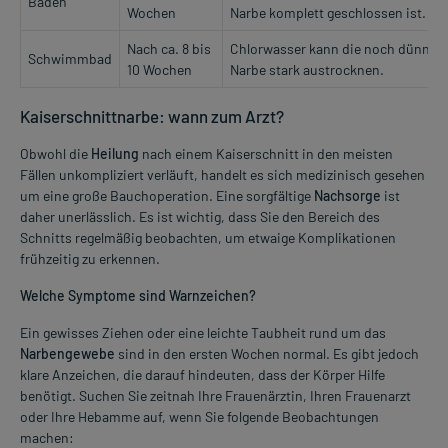
Baden
Wochen
Narbe komplett geschlossen ist.
Nach ca. 8 bis
Chlorwasser kann die noch dünne H
Schwimmbad
10 Wochen
Narbe stark austrocknen.
Kaiserschnittnarbe: wann zum Arzt?
Obwohl die
Heilung
nach einem Kaiserschnitt in den meisten
Fällen unkompliziert verläuft, handelt es sich medizinisch gesehen
um eine große Bauchoperation. Eine sorgfältige
Nachsorge
ist
daher unerlässlich. Es ist wichtig, dass Sie den Bereich des
Schnitts regelmäßig beobachten, um etwaige Komplikationen
frühzeitig zu erkennen.
Welche Symptome sind Warnzeichen?
Ein gewisses Ziehen oder eine leichte Taubheit rund um das
Narbengewebe
sind in den ersten Wochen normal. Es gibt jedoch
klare Anzeichen, die darauf hindeuten, dass der Körper Hilfe
benötigt. Suchen Sie zeitnah Ihre Frauenärztin, Ihren Frauenarzt
oder Ihre Hebamme auf, wenn Sie folgende Beobachtungen
machen: