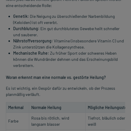
eine entscheidende Rolle:
Genetik:
Die Neigung zu überschießender Narbenbildung
(Keloiden) ist oft vererbt.
Durchblutung:
Ein gut durchblutetes Gewebe heilt schneller
und sauberer.
Nährstoffversorgung:
Vitamine (insbesondere Vitamin C) und
Zink unterstützen die Kollagensynthese.
Mechanische Ruhe:
Zu früher Sport oder schweres Heben
können die Wundränder dehnen und das Erscheinungsbild
verbreitern.
Woran erkennt man eine normale vs. gestörte Heilung?
Es ist wichtig, ein Gespür dafür zu entwickeln, ob der Prozess
planmäßig verläuft.
Merkmal
Normale Heilung
Mögliche Heilungsstör
Rosa bis rötlich, wird
Tiefrot, bläulich oder g
Farbe
langsam blasser
weiß