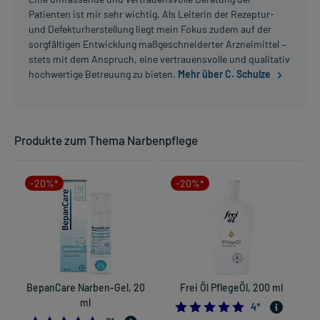
Patienten ist mir sehr wichtig. Als Leiterin der Rezeptur-
und Defekturherstellung liegt mein Fokus zudem auf der
sorgfältigen Entwicklung maßgeschneiderter Arzneimittel –
stets mit dem Anspruch, eine vertrauensvolle und qualitativ
hochwertige Betreuung zu bieten.
Mehr über C. Schulze
Produkte zum Thema Narbenpflege
-20%*
-20%*
BepanCare Narben-Gel, 20
Frei Öl PflegeÖl, 200 ml
ml
5.0
4
*