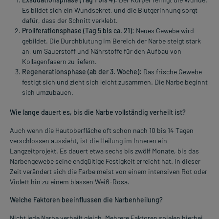
Es bildet sich ein Wundsekret, und die Blutgerinnung sorgt
dafür, dass der Schnitt verklebt.
Proliferationsphase (Tag 5 bis ca. 21):
Neues Gewebe wird
gebildet. Die Durchblutung im Bereich der Narbe steigt stark
an, um Sauerstoff und Nährstoffe für den Aufbau von
Kollagenfasern zu liefern.
Regenerationsphase (ab der 3. Woche):
Das frische Gewebe
festigt sich und zieht sich leicht zusammen. Die Narbe beginnt
sich umzubauen.
Wie lange dauert es, bis die Narbe vollständig verheilt ist?
Auch wenn die Hautoberfläche oft schon nach 10 bis 14 Tagen
verschlossen aussieht, ist die Heilung im Inneren ein
Langzeitprojekt. Es dauert etwa sechs bis zwölf Monate, bis das
Narbengewebe seine endgültige Festigkeit erreicht hat. In dieser
Zeit verändert sich die Farbe meist von einem intensiven Rot oder
Violett hin zu einem blassen Weiß-Rosa.
Welche Faktoren beeinflussen die Narbenheilung?
Nicht jede Narbe verheilt gleich. Mehrere Faktoren spielen hierbei