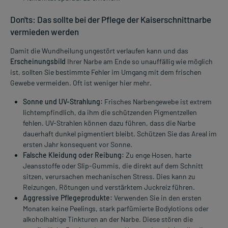
Don'ts: Das sollte bei der Pflege der Kaiserschnittnarbe
vermieden werden
Damit die Wundheilung ungestört verlaufen kann und das
Erscheinungsbild
Ihrer Narbe am Ende so unauffällig wie möglich
ist, sollten Sie bestimmte Fehler im Umgang mit dem frischen
Gewebe vermeiden. Oft ist weniger hier mehr.
Sonne und UV-Strahlung:
Frisches Narbengewebe ist extrem
lichtempfindlich, da ihm die schützenden Pigmentzellen
fehlen. UV-Strahlen können dazu führen, dass die Narbe
dauerhaft dunkel pigmentiert bleibt. Schützen Sie das Areal im
ersten Jahr konsequent vor Sonne.
Falsche Kleidung oder Reibung:
Zu enge Hosen, harte
Jeansstoffe oder Slip-Gummis, die direkt auf dem Schnitt
sitzen, verursachen mechanischen Stress. Dies kann zu
Reizungen, Rötungen und verstärktem Juckreiz führen.
Aggressive Pflegeprodukte:
Verwenden Sie in den ersten
Monaten keine Peelings, stark parfümierte Bodylotions oder
alkoholhaltige Tinkturen an der Narbe. Diese stören die