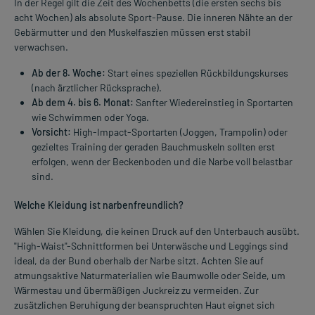
In der Regel gilt die Zeit des Wochenbetts (die ersten sechs bis
acht Wochen) als absolute Sport-Pause. Die inneren Nähte an der
Gebärmutter und den Muskelfaszien müssen erst stabil
verwachsen.
Ab der 8. Woche:
Start eines speziellen Rückbildungskurses
(nach ärztlicher Rücksprache).
Ab dem 4. bis 6. Monat:
Sanfter Wiedereinstieg in Sportarten
wie Schwimmen oder Yoga.
Vorsicht:
High-Impact-Sportarten (Joggen, Trampolin) oder
gezieltes Training der geraden Bauchmuskeln sollten erst
erfolgen, wenn der Beckenboden und die Narbe voll belastbar
sind.
Welche Kleidung ist narbenfreundlich?
Wählen Sie Kleidung, die keinen Druck auf den Unterbauch ausübt.
"High-Waist"-Schnittformen bei Unterwäsche und Leggings sind
ideal, da der Bund oberhalb der Narbe sitzt. Achten Sie auf
atmungsaktive Naturmaterialien wie Baumwolle oder Seide, um
Wärmestau und übermäßigen Juckreiz zu vermeiden. Zur
zusätzlichen Beruhigung der beanspruchten Haut eignet sich