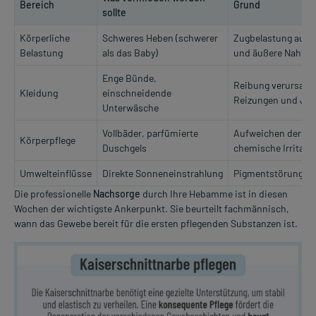
Bereich
Grund
sollte
Körperliche
Schweres Heben (schwerer
Zugbelastung auf d
Belastung
als das Baby)
und äußere Naht
Enge Bünde,
Reibung verursach
Kleidung
einschneidende
Reizungen und Juc
Unterwäsche
Vollbäder, parfümierte
Aufweichen der W
Körperpflege
Duschgels
chemische Irritati
Umwelteinflüsse
Direkte Sonneneinstrahlung
Pigmentstörungen 
Die professionelle
Nachsorge
durch Ihre Hebamme ist in diesen
Wochen der wichtigste Ankerpunkt. Sie beurteilt fachmännisch,
wann das Gewebe bereit für die ersten pflegenden Substanzen ist.