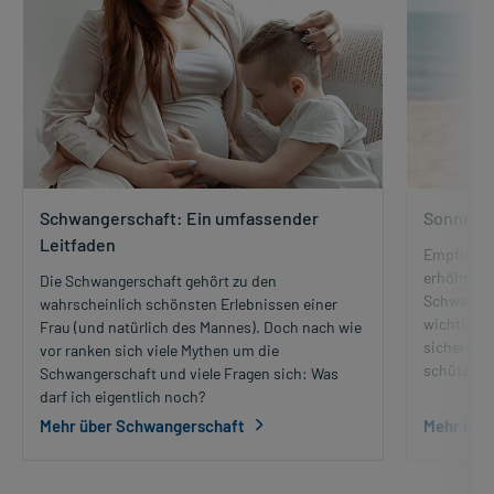
Schwangerschaft: Ein umfassender
Sonnencr
Leitfaden
Empfindli
erhöhtes S
Die Schwangerschaft gehört zu den
Schwanger
wahrscheinlich schönsten Erlebnissen einer
wichtig. 
Frau (und natürlich des Mannes). Doch nach wie
sichere Wa
vor ranken sich viele Mythen um die
schützen, 
Schwangerschaft und viele Fragen sich: Was
darf ich eigentlich noch?
Mehr über Schwangerschaft
Mehr übe