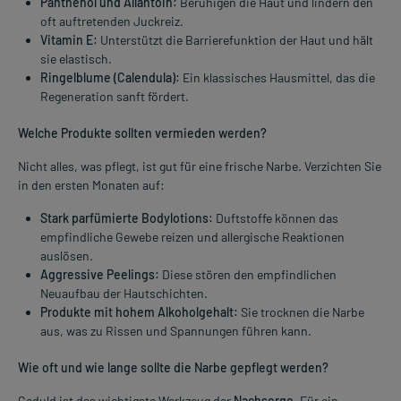
Panthenol und Allantoin:
Beruhigen die Haut und lindern den
oft auftretenden Juckreiz.
Vitamin E:
Unterstützt die Barrierefunktion der Haut und hält
sie elastisch.
Ringelblume (Calendula):
Ein klassisches Hausmittel, das die
Regeneration sanft fördert.
Welche Produkte sollten vermieden werden?
Nicht alles, was pflegt, ist gut für eine frische Narbe. Verzichten Sie
in den ersten Monaten auf:
Stark parfümierte Bodylotions:
Duftstoffe können das
empfindliche Gewebe reizen und allergische Reaktionen
auslösen.
Aggressive Peelings:
Diese stören den empfindlichen
Neuaufbau der Hautschichten.
Produkte mit hohem Alkoholgehalt:
Sie trocknen die Narbe
aus, was zu Rissen und Spannungen führen kann.
Wie oft und wie lange sollte die Narbe gepflegt werden?
Geduld ist das wichtigste Werkzeug der
Nachsorge
. Für ein