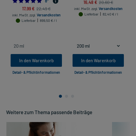
5.0
8
*
16,48 €
20,60 €
17,99 €
22,49 €
inkl. MwSt.
zzgl.
Versandkosten
Lieferbar
82,40 € / l
inkl. MwSt.
zzgl.
Versandkosten
Lieferbar
899,50 € / l
in
In den Warenkorb
In den Warenkorb
Detail- & Pflichtinformationen
Detail- & Pflichtinformationen
Weitere zum Thema passende Beiträge