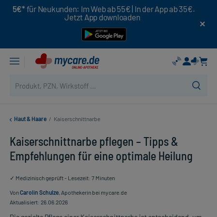
5€*
für Neukunden: Im Web ab 55€ | In der App ab 35€.
Jetzt App downloaden
Haut & Haare
/
Kaiserschnittnarbe
Kaiserschnittnarbe pflegen – Tipps &
Empfehlungen für eine optimale Heilung
✓ Medizinisch geprüft - Lesezeit: 7 Minuten
Von
Carolin Schulze
, Apothekerin bei mycare.de
Aktualisiert: 26.06.2026
Die gezielte Pflege einer Kaiserschnittnarbe ist entscheidend, um