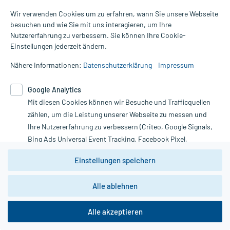
Karriere
Wir verwenden Cookies um zu erfahren, wann Sie unsere Webseite
Hilfsmittelbox
besuchen und wie Sie mit uns interagieren, um Ihre
Engagement
Direktabrechnung PKV
Rechnung
Vorkasse
SEPA-Lastschrift
Nutzererfahrung zu verbessern. Sie können Ihre Cookie-
Partner
Apotheke vor Ort
Einstellungen jederzeit ändern.
Kundenbewertungen
Nähere Informationen:
Datenschutzerklärung
Impressum
Folgen Sie uns:
AGB
Impressum
Google Analytics
Datenschutz
Mit diesen Cookies können wir Besuche und Trafficquellen
zählen, um die Leistung unserer Webseite zu messen und
Cookie-Einstellungen
Ihre Nutzererfahrung zu verbessern (Criteo, Google Signals,
mycare App:
Rückgabe/Widerruf
Bing Ads Universal Event Tracking, Facebook Pixel,
Barrierefreiheitserklärung
Youtube-Social Plugin).
Einstellungen speichern
Wir weisen darauf hin, dass die
Datenschutzbestimmungen von
Google Analytics
nicht
Alle ablehnen
zwingend den Europäischen Anforderungen gem. EU-
DSGVO genügen und ein Datentransfer in Drittstaaten bzw.
die USA nicht ausgeschlossen werden kann. Wie die
Alle akzeptieren
Daten dort verarbeitet werden, kann nicht geprüft und
nachvollzogen werden.