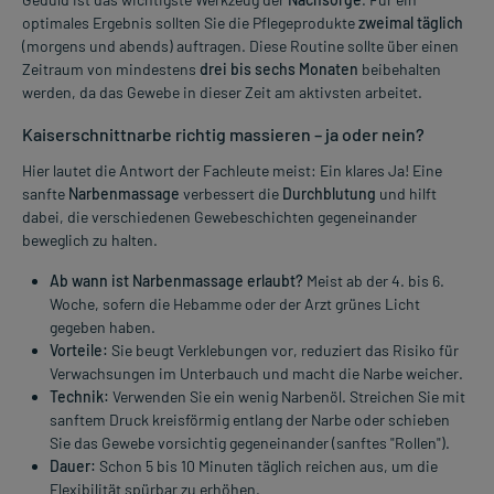
optimales Ergebnis sollten Sie die Pflegeprodukte
zweimal täglich
(morgens und abends) auftragen. Diese Routine sollte über einen
Zeitraum von mindestens
drei bis sechs Monaten
beibehalten
werden, da das Gewebe in dieser Zeit am aktivsten arbeitet.
Kaiserschnittnarbe richtig massieren – ja oder nein?
Hier lautet die Antwort der Fachleute meist: Ein klares Ja! Eine
sanfte
Narbenmassage
verbessert die
Durchblutung
und hilft
dabei, die verschiedenen Gewebeschichten gegeneinander
beweglich zu halten.
Ab wann ist Narbenmassage erlaubt?
Meist ab der 4. bis 6.
Woche, sofern die Hebamme oder der Arzt grünes Licht
gegeben haben.
Vorteile:
Sie beugt Verklebungen vor, reduziert das Risiko für
Verwachsungen im Unterbauch und macht die Narbe weicher.
Technik:
Verwenden Sie ein wenig Narbenöl. Streichen Sie mit
sanftem Druck kreisförmig entlang der Narbe oder schieben
Sie das Gewebe vorsichtig gegeneinander (sanftes "Rollen").
Dauer:
Schon 5 bis 10 Minuten täglich reichen aus, um die
Flexibilität spürbar zu erhöhen.