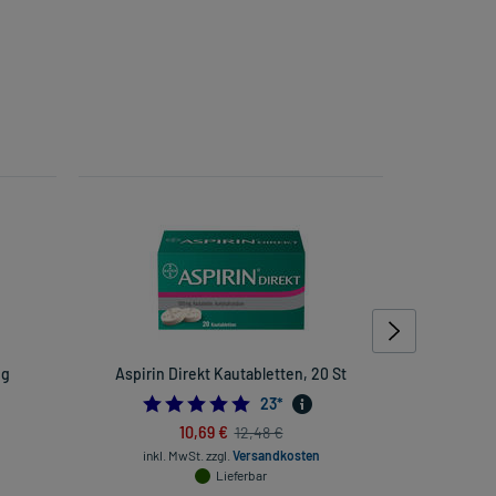
 g
Aspirin Direkt Kautabletten, 20 St
Vichy 
Tr
4.956521739130435
23
*
10,69 €
12,48 €
inkl. MwSt.
zzgl.
Versandkosten
Lieferbar
inkl