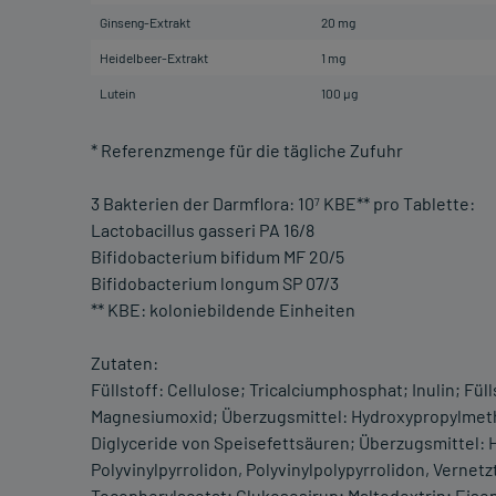
Ginseng-Extrakt
20 mg
Heidelbeer-Extrakt
1 mg
Lutein
100 µg
* Referenzmenge für die tägliche Zufuhr
3 Bakterien der Darmflora: 10
KBE** pro Tablette:
7
Lactobacillus gasseri PA 16/8
Bifidobacterium bifidum MF 20/5
Bifidobacterium longum SP 07/3
** KBE: koloniebildende Einheiten
Zutaten:
Füllstoff: Cellulose; Tricalciumphosphat; Inulin; F
Magnesiumoxid; Überzugsmittel: Hydroxypropylmethy
Diglyceride von Speisefettsäuren; Überzugsmittel: H
Polyvinylpyrrolidon, Polyvinylpolypyrrolidon, Verne
Tocopherylacetat; Glukosesirup; Maltodextrin; Eise