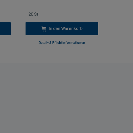
In den Warenkorb
Detail- & Pflichtinformationen
Deta