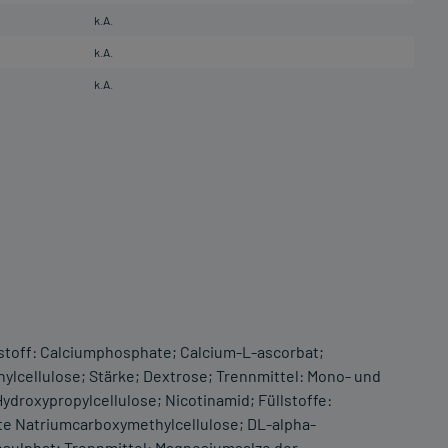
k.A.
k.A.
k.A.
üllstoff: Calciumphosphate; Calcium-L-ascorbat;
lcellulose; Stärke; Dextrose; Trennmittel: Mono- und
ydroxypropylcellulose; Nicotinamid; Füllstoffe:
tzte Natriumcarboxymethylcellulose; DL-alpha-
nsulphat; Trennmittel: Magnesiumsalze der