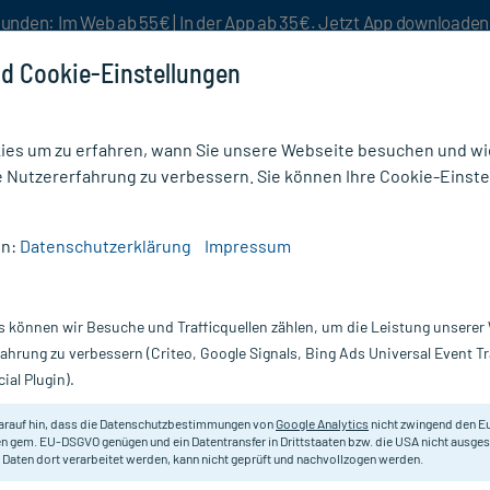
unden: Im Web ab 55€ | In der App ab 35€. Jetzt App downloade
d Cookie-Einstellungen
es um zu erfahren, wann Sie unsere Webseite besuchen und wie
e Nutzererfahrung zu verbessern. Sie können Ihre Cookie-Einste
nlösen
Rezeptur
Aktion %
en:
Datenschutzerklärung
Impressum
stige Leistungskraft
/
Bion3 50+ Energy Tabletten
s können wir Besuche und Trafficquellen zählen, um die Leistung unsere
Nur für kurze Zeit:
Gratis-Versand* ab 19€ Mindestbestellwert!
fahrung zu verbessern (Criteo, Google Signals, Bing Ads Universal Event 
ial Plugin).
90 St
arauf hin, dass die Datenschutzbestimmungen von
Google Analytics
nicht zwingend den E
Nahrungsergänzungsmittel mit 3 Tri
n gem. EU-DSGVO genügen und ein Datentransfer in Drittstaaten bzw. die USA nicht ausg
 Daten dort verarbeitet werden, kann nicht geprüft und nachvollzogen werden.
Lutein, Ginseng- und Heidelbeerex