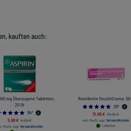
en, kauften auch:
500 mg Überzogene Tabletten,
Remifemin FeuchtCreme, 50
20 St
4.96
25
*
5.0
34
*
15,99 €
19,99 €
5,99 €
8,59 €
inkl. MwSt.
zzgl.
Versandkosten
Lieferbar
kl. MwSt.
zzgl.
Versandkosten