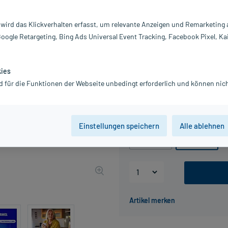
Darreichung:
Ta
Inhalt:
90
 wird das Klickverhalten erfasst, um relevante Anzeigen und Remarketing
PZN:
18
Google Retargeting, Bing Ads Universal Event Tracking, Facebook Pixel, Ka
Hersteller:
WI
G
34,39 €
kies
UVP
42,99 €
34
d für die Funktionen der Webseite unbedingt erforderlich und können nich
inkl. MwSt.
Gratis-Versand
innerhalb D.
Packungseinheit
Einstellungen speichern
Alle ablehnen
30 St
90 St