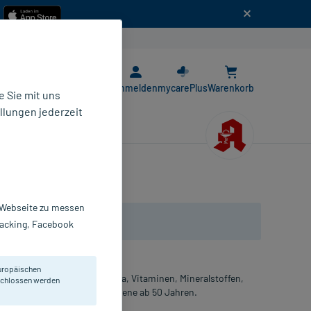
n
E-Rezept App
Anmelden
mycarePlus
Warenkorb
 Sie mit uns
llungen jederzeit
r Webseite zu messen
Tracking, Facebook
uropäischen
Bion Bakterien der Darmflora, Vitaminen, Mineralstoffen,
eschlossen werden
trakt. Empfohlen für Erwachsene ab 50 Jahren.