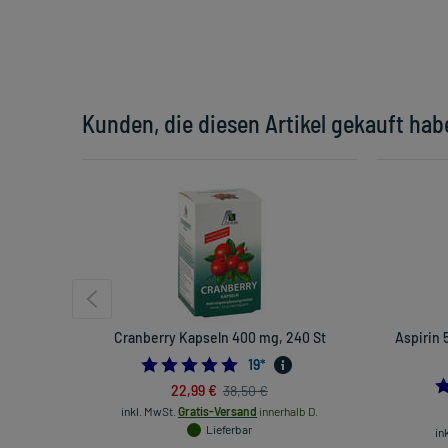
Kunden, die diesen Artikel gekauft hab
Cranberry Kapseln 400 mg, 240 St
Aspirin 
4.947368421052632
19
*
22,99 €
38,50 €
inkl. MwSt.
Gratis-Versand
innerhalb D.
Lieferbar
in