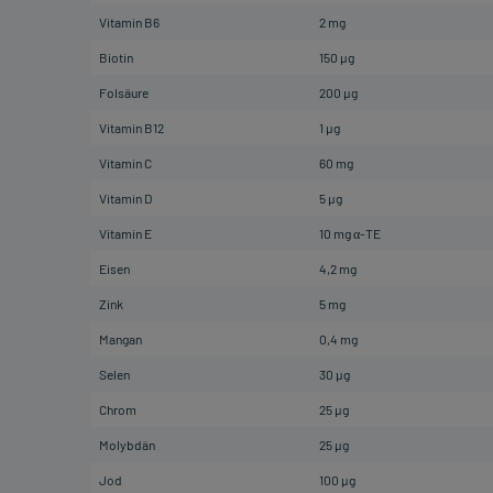
Vitamin B6
2 mg
Biotin
150 µg
Folsäure
200 µg
Vitamin B12
1 µg
Vitamin C
60 mg
Vitamin D
5 µg
Vitamin E
10 mg α-TE
Eisen
4,2 mg
Zink
5 mg
Mangan
0,4 mg
Selen
30 µg
Chrom
25 µg
Molybdän
25 µg
Jod
100 µg