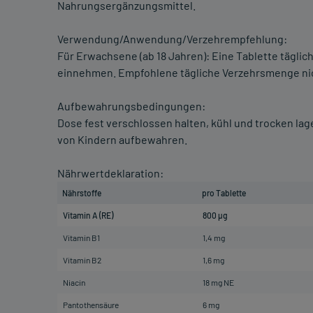
Nahrungsergänzungsmittel.
Verwendung/Anwendung/Verzehrempfehlung:
Für Erwachsene (ab 18 Jahren): Eine Tablette täglich
einnehmen. Empfohlene tägliche Verzehrsmenge nic
Aufbewahrungsbedingungen:
Dose fest verschlossen halten, kühl und trocken la
von Kindern aufbewahren.
Nährwertdeklaration:
Nährstoffe
pro Tablette
Vitamin A (RE)
800 µg
Vitamin B1
1,4 mg
Vitamin B2
1,6 mg
Niacin
18 mg NE
Pantothensäure
6 mg