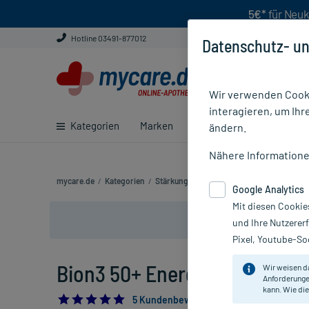
5€*
für Neuk
Hotline 03491-877012
Datenschutz- un
Wir verwenden Cooki
interagieren, um Ihr
Kategorien
Marken
Ratgeber
E-Rezept ei
ändern.
Nähere Information
mycare.de
/
Kategorien
/
Stärkung & Konzentration
/
Energie & gei
Google Analytics
Mit diesen Cookie
und Ihre Nutzerer
Pixel, Youtube-Soc
Bion3 50+ Energy Tabletten, 
Wir weisen d
Anforderunge
kann. Wie die
5.0
5 Kundenbewertungen*