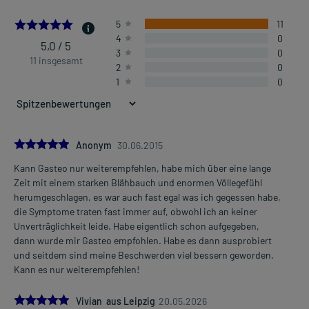
5.0
5
11
4
0
5,0 / 5
3
0
11 insgesamt
2
0
1
0
5.0
Anonym
30.06.2015
Kann Gasteo nur weiterempfehlen, habe mich über eine lange
Zeit mit einem starken Blähbauch und enormen Völlegefühl
herumgeschlagen, es war auch fast egal was ich gegessen habe,
die Symptome traten fast immer auf, obwohl ich an keiner
Unverträglichkeit leide. Habe eigentlich schon aufgegeben,
dann wurde mir Gasteo empfohlen. Habe es dann ausprobiert
und seitdem sind meine Beschwerden viel bessern geworden.
Kann es nur weiterempfehlen!
5.0
Vivian aus Leipzig
20.05.2026