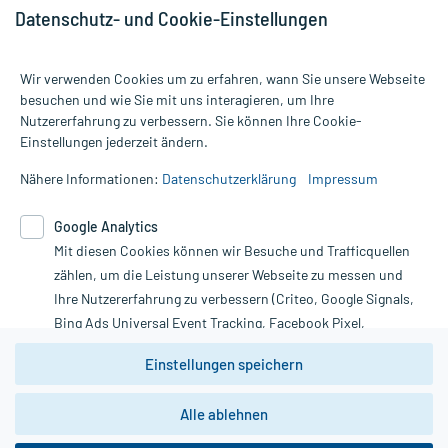
Datenschutz- und Cookie-Einstellungen
Wir verwenden Cookies um zu erfahren, wann Sie unsere Webseite
besuchen und wie Sie mit uns interagieren, um Ihre
Nutzererfahrung zu verbessern. Sie können Ihre Cookie-
Alle Preise gelten inkl. MwSt., ggf. zzgl. Versandkosten
Einstellungen jederzeit ändern.
Informationen auf dieser Website werden ausschließlich für
informative Zwecke zur Verfügung gestellt. Sie ersetzen keinesfalls
Nähere Informationen:
Datenschutzerklärung
Impressum
die Untersuchung und Behandlung durch einen Arzt. Bitte
beachten Sie, dass hierdurch weder Diagnosen gestellt noch
Google Analytics
Therapien eingeleitet werden können. | Diese Webseite benutzt
Google Analytics. Lesen Sie bitte dazu die wichtigen Hinweise in
Mit diesen Cookies können wir Besuche und Trafficquellen
unserer Datenschutzerklärung. Für den Widerruf einer Bestellung
zählen, um die Leistung unserer Webseite zu messen und
nutzen Sie das Formular:
Ihre Nutzererfahrung zu verbessern (Criteo, Google Signals,
Bing Ads Universal Event Tracking, Facebook Pixel,
Vertrag widerrufen
Youtube-Social Plugin).
Einstellungen speichern
Wir weisen darauf hin, dass die
Datenschutzbestimmungen von
Google Analytics
nicht
*Hinweise zu unseren Aktionen und Bewertungen
Alle ablehnen
zwingend den Europäischen Anforderungen gem. EU-
DSGVO genügen und ein Datentransfer in Drittstaaten bzw.