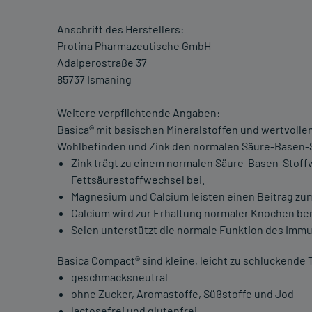
Anschrift des Herstellers:
Protina Pharmazeutische GmbH
Adalperostraße 37
85737 Ismaning
Weitere verpflichtende Angaben:
Basica® mit basischen Mineralstoffen und wertvoll
Wohlbefinden und Zink den normalen Säure-Basen-
Zink trägt zu einem normalen Säure-Basen-Stoff
Fettsäurestoffwechsel bei.
Magnesium und Calcium leisten einen Beitrag zu
Calcium wird zur Erhaltung normaler Knochen ben
Selen unterstützt die normale Funktion des Imm
Basica Compact® sind kleine, leicht zu schluckende 
geschmacksneutral
ohne Zucker, Aromastoffe, Süßstoffe und Jod
lactosefrei und glutenfrei