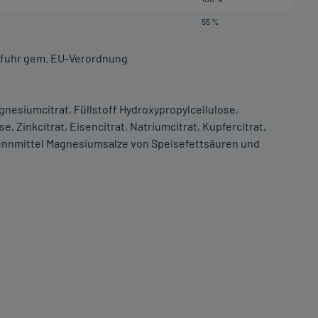
55 %
zufuhr gem. EU-Verordnung
nesiumcitrat, Füllstoff Hydroxypropylcellulose,
 Zinkcitrat, Eisencitrat, Natriumcitrat, Kupfercitrat,
ennmittel Magnesiumsalze von Speisefettsäuren und