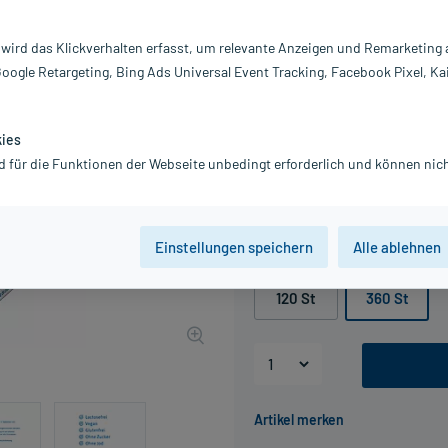
Darreichung:
Ta
 wird das Klickverhalten erfasst, um relevante Anzeigen und Remarketing
Inhalt:
36
Google Retargeting, Bing Ads Universal Event Tracking, Facebook Pixel, Ka
PZN:
0
Hersteller:
Pr
Information:
kies
34,08 €
d für die Funktionen der Webseite unbedingt erforderlich und können nich
UVP
42,60 €
341
inkl. MwSt.
Gratis-Versand
innerhalb D.
Einstellungen speichern
Alle ablehnen
Packungseinheit
120 St
360 St