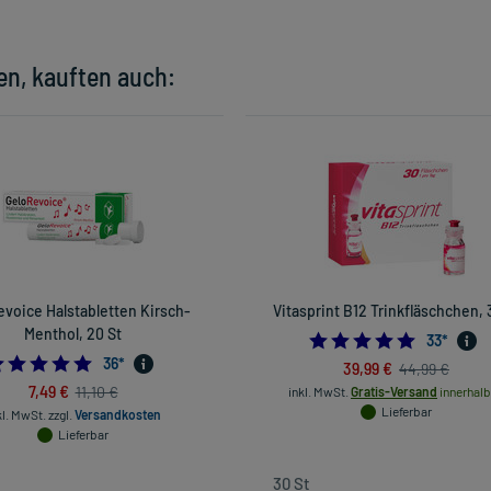
en, kauften auch:
voice Halstabletten Kirsch-
Vitasprint B12 Trinkfläschchen, 
Menthol, 20 St
4.696969
33
*
4.722222222222222
36
*
39,99 €
44,99 €
7,49 €
11,10 €
inkl. MwSt.
Gratis-Versand
innerhalb
Lieferbar
kl. MwSt.
zzgl.
Versandkosten
Lieferbar