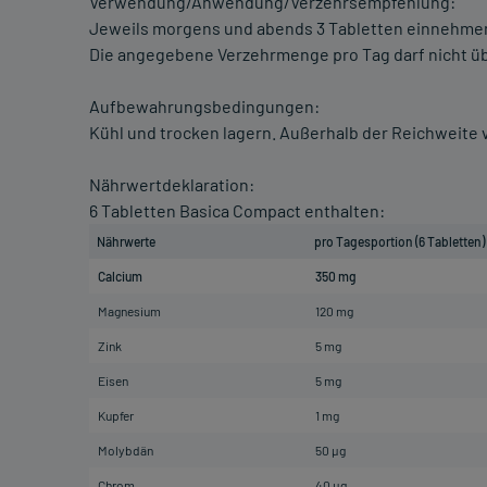
Verwendung/Anwendung/Verzehrsempfehlung:
Jeweils morgens und abends 3 Tabletten einnehme
Die angegebene Verzehrmenge pro Tag darf nicht ü
Aufbewahrungsbedingungen:
Kühl und trocken lagern. Außerhalb der Reichweite
Nährwertdeklaration:
6 Tabletten Basica Compact enthalten:
Nährwerte
pro Tagesportion (6 Tabletten)
Calcium
350 mg
Magnesium
120 mg
Zink
5 mg
Eisen
5 mg
Kupfer
1 mg
Molybdän
50 µg
Chrom
40 µg