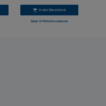
In den Warenkorb
Detail- & Pflichtinformationen
Deta