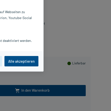
bletten
 auf Webseiten zu
0 St
irion, Youtube-Social
4787669
otina Pharmazeutische GmbH
Beipackzettel als PDF
t deaktiviert werden.
PlusHerzen sammeln
Alle akzeptieren
Lieferbar
In den Warenkorb