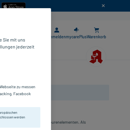
n
E-Rezept App
Anmelden
mycarePlus
Warenkorb
 Sie mit uns
llungen jederzeit
r Webseite zu messen
Tracking, Facebook
uropäischen
eschlossen werden
ischen Mineralstoffen und Spurenelementen. Als