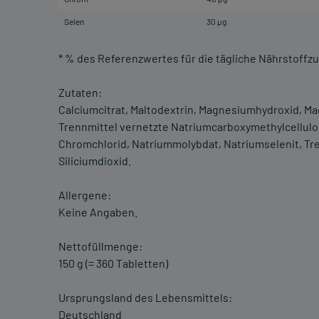
Selen
30 µg
* % des Referenzwertes für die tägliche Nährstoff
Zutaten:
Calciumcitrat, Maltodextrin, Magnesiumhydroxid, Mag
Trennmittel vernetzte Natriumcarboxymethylcellulose,
Chromchlorid, Natriummolybdat, Natriumselenit, Tr
Siliciumdioxid.
Allergene:
Keine Angaben.
Nettofüllmenge:
150 g (= 360 Tabletten)
Ursprungsland des Lebensmittels:
Deutschland