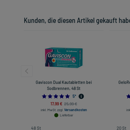
Kunden, die diesen Artikel gekauft hab
Gaviscon Dual Kautabletten bei
GeloRe
Sodbrennen, 48 St
5.0
5
*
17,99 €
25,99 €
inkl. MwSt.
zzgl.
Versandkosten
in
Lieferbar