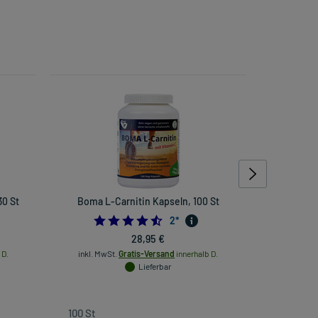
30 St
Boma L-Carnitin Kapseln, 100 St
Gasteo Mag
B
696969697
4.5
2
*
28,95 €
 D.
inkl. MwSt.
Gratis-Versand
innerhalb D.
Lieferbar
inkl