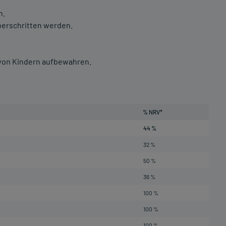
n.
berschritten werden.
 von Kindern aufbewahren.
% NRV*
44 %
32 %
50 %
36 %
100 %
100 %
100 %