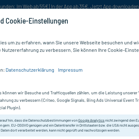
unden: Im Web ab 55€ | In der App ab 35€. Jetzt App downloade
d Cookie-Einstellungen
es um zu erfahren, wann Sie unsere Webseite besuchen und wie
e Nutzererfahrung zu verbessern. Sie können Ihre Cookie-Einste
nlösen
Rezeptur
Aktion %
en:
Datenschutzerklärung
Impressum
sen-Haushalt
/
Basica Compact
s können wir Besuche und Trafficquellen zählen, um die Leistung unsere
Nur für kurze Zeit:
Gratis-Versand* ab 19€ Mindestbestellwert!
fahrung zu verbessern (Criteo, Google Signals, Bing Ads Universal Event 
ial Plugin).
Basica
arauf hin, dass die Datenschutzbestimmungen von
Google Analytics
nicht zwingend den E
n gem. EU-DSGVO genügen und ein Datentransfer in Drittstaaten bzw. die USA nicht ausg
 Daten dort verarbeitet werden, kann nicht geprüft und nachvollzogen werden.
Nahrungsergänzungsmittel mit bas
geschmacksneutrale Tabletten.