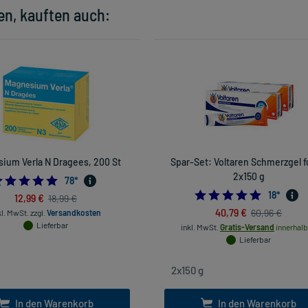
en, kauften auch:
ium Verla N Dragees, 200 St
Spar-Set: Voltaren Schmerzgel f
2x150 g
4.884615384615385
78
*
5.0
18
*
12,99 €
18,99 €
40,79 €
60,96 €
kl. MwSt.
zzgl.
Versandkosten
Lieferbar
inkl. MwSt.
Gratis-Versand
innerhalb
Lieferbar
In den Warenkorb
In den Warenkorb