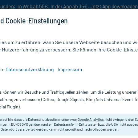
unden: Im Web ab 55€ | In der App ab 35€. Jetzt App downloade
d Cookie-Einstellungen
es um zu erfahren, wann Sie unsere Webseite besuchen und wie
e Nutzererfahrung zu verbessern. Sie können Ihre Cookie-Einste
nlösen
Rezeptur
Aktion %
en:
Datenschutzerklärung
Impressum
lex Tabletten
s können wir Besuche und Trafficquellen zählen, um die Leistung unsere
Nur für kurze Zeit:
Gratis-Versand* ab 19€ Mindestbestellwert!
fahrung zu verbessern (Criteo, Google Signals, Bing Ads Universal Event 
ial Plugin).
n, 2X180 St
Tromcardin
arauf hin, dass die Datenschutzbestimmungen von
Google Analytics
nicht zwingend den E
n gem. EU-DSGVO genügen und ein Datentransfer in Drittstaaten bzw. die USA nicht ausg
 Daten dort verarbeitet werden, kann nicht geprüft und nachvollzogen werden.
Nahrungsergänzungsmittel mit Vita
Unterstützung eines normalen Blut