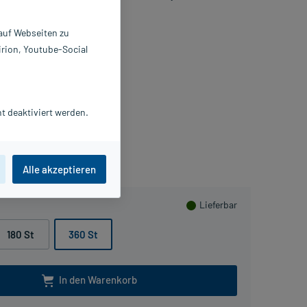
 auf Webseiten zu
bletten
180 St
irion, Youtube-Social
866718
rommsdorff GmbH & Co. KG
Beipackzettel als PDF
Produktbroschüre als PDF
t deaktiviert werden.
PlusHerzen sammeln
Alle akzeptieren
Lieferbar
180 St
360 St
In den Warenkorb