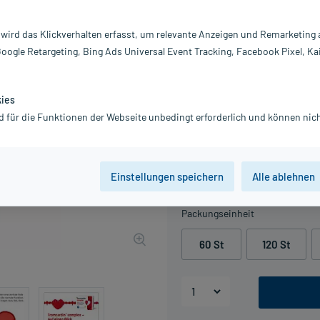
normale Muskelfunktion.
 wird das Klickverhalten erfasst, um relevante Anzeigen und Remarketing
Darreichung:
Ta
Inhalt:
2X
Google Retargeting, Bing Ads Universal Event Tracking, Facebook Pixel, Ka
PZN:
16
Hersteller:
T
Information:
kies
d für die Funktionen der Webseite unbedingt erforderlich und können nich
52,99 €
UVP
79,90 €
530
Einstellungen speichern
Alle ablehnen
inkl. MwSt.
Gratis-Versand
innerhalb D.
Packungseinheit
60 St
120 St