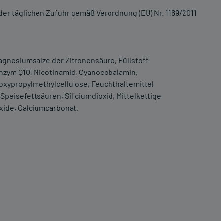
er täglichen Zufuhr gemäß Verordnung (EU) Nr. 1169/2011
 Magnesiumsalze der Zitronensäure, Füllstoff
nzym Q10, Nicotinamid, Cyanocobalamin,
oxypropylmethylcellulose, Feuchthaltemittel
Speisefettsäuren, Siliciumdioxid, Mittelkettige
oxide, Calciumcarbonat.