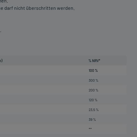
men.
 darf nicht überschritten werden.
.
n)
% NRV*
100 %
300 %
200 %
120 %
23,5 %
39 %
**