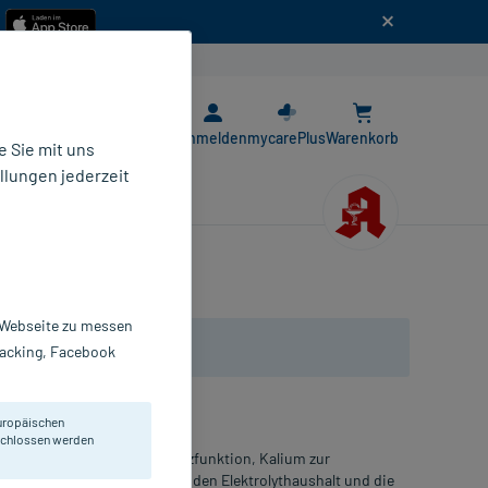
n
E-Rezept App
Anmelden
mycarePlus
Warenkorb
 Sie mit uns
llungen jederzeit
r Webseite zu messen
Tracking, Facebook
uropäischen
eschlossen werden
min B1 für eine gesunde Herzfunktion, Kalium zur
drucks sowie Magnesium für den Elektrolythaushalt und die