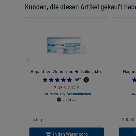
Kunden, die diesen Artikel gekauft hab
Bepanthen Wund- und Heilsalbe, 3.5 g
Magnes
5.0
46
*
2,37 €
2,77 €
inkl. MwSt.
zzgl.
Versandkosten
in
Lieferbar
In den Warenkorb