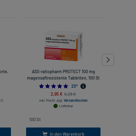
orte,
ASS-ratiopharm PROTECT 100 mg
Vigantolvi
magensaftresistente Tabletten, 100 St
4.9
20
*
2,95 €
6,28 €
 D.
inkl. MwSt.
zzgl.
Versandkosten
inkl
Lieferbar
In den Warenkorb