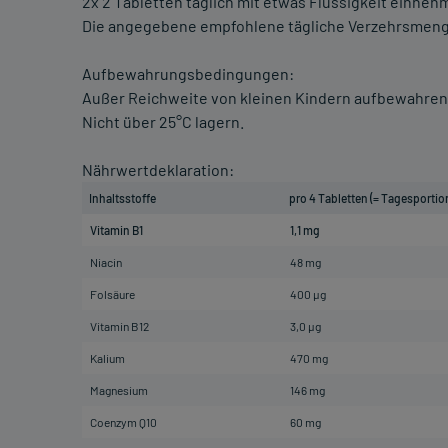
2x 2 Tabletten täglich mit etwas Flüssigkeit einneh
Die angegebene empfohlene tägliche Verzehrsmenge
Aufbewahrungsbedingungen:
Außer Reichweite von kleinen Kindern aufbewahren
Nicht über 25°C lagern.
Nährwertdeklaration:
Inhaltsstoffe
pro 4 Tabletten (= Tagesportio
Vitamin B1
1,1 mg
Niacin
48 mg
Folsäure
400 µg
Vitamin B12
3,0 µg
Kalium
470 mg
Magnesium
146 mg
Coenzym Q10
60 mg