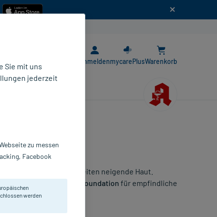
n
E-Rezept App
Anmelden
mycarePlus
Warenkorb
 Sie mit uns
llungen jederzeit
r Webseite zu messen
Tracking, Facebook
u Rötungen oder Unreinheiten neigende Haut.
Korrekturstiften bis zur
Foundation
für empfindliche
uropäischen
eschlossen werden