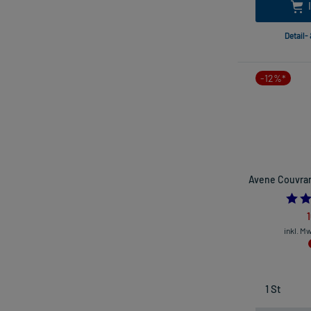
Detail-
-12%*
Avene Couvranc
inkl. M