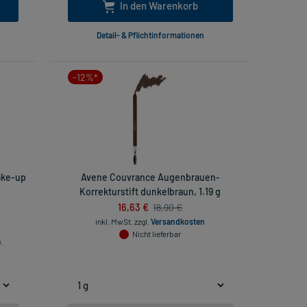
In den Warenkorb
Detail- & Pflichtinformationen
-12%*
ake-up
Avene Couvrance Augenbrauen-
Korrekturstift dunkelbraun, 1.19 g
16,63 €
18,90 €
inkl. MwSt.
zzgl.
Versandkosten
Nicht lieferbar
.