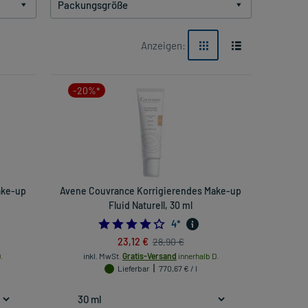
Packungsgröße
Anzeigen:
-20%*
ake-up
Avene Couvrance Korrigierendes Make-up
Fluid Naturell, 30 ml
4.0
4
*
23,12 €
28,90 €
.
inkl. MwSt.
Gratis-Versand
innerhalb D.
Lieferbar
770,67 € / l