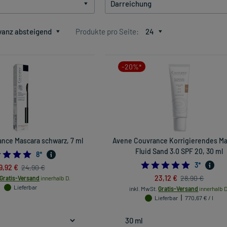
Darreichung
vanz absteigend
Produkte pro Seite:
24
-20%*
nce Mascara schwarz, 7 ml
Avene Couvrance Korrigierendes M
Fluid Sand 3.0 SPF 20, 30 ml
5.0
8
*
5.0
3
*
9,92 €
24,90 €
23,12 €
28,90 €
Gratis-Versand
innerhalb D.
Lieferbar
inkl. MwSt.
Gratis-Versand
innerhalb D
Lieferbar
770,67 € / l