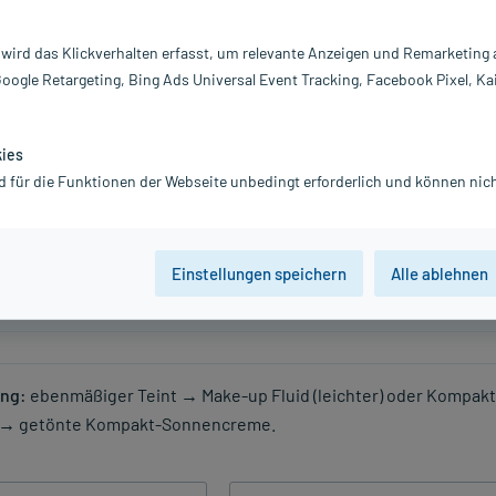
 wird das Klickverhalten erfasst, um relevante Anzeigen und Remarketing
orrigierendes Make-up
Couvrance Kompaktcreme
Google Retargeting, Bing Ads Universal Event Tracking, Facebook Pixel, Ka
Deckendes Make-up für einen
sche Foundation für
ebenmäßigen Teint.
kies
e Haut, in mehreren
d für die Funktionen der Webseite unbedingt erforderlich und können nich
Mascara / Augen-Make-up
Einstellungen speichern
Alle ablehnen
liche Augen.
ng:
ebenmäßiger Teint → Make-up Fluid (leichter) oder Kompakt
 → getönte Kompakt-Sonnencreme.