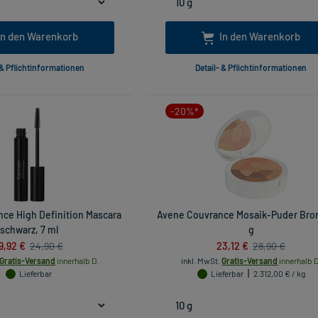
In den Warenkorb
In den Warenkorb
 & Pflichtinformationen
Detail- & Pflichtinformationen
-20%*
ce High Definition Mascara
Avene Couvrance Mosaik-Puder Bron
schwarz, 7 ml
g
9,92 €
23,12 €
24,90 €
28,90 €
Gratis-Versand
innerhalb D.
inkl. MwSt.
Gratis-Versand
innerhalb D
Lieferbar
Lieferbar
2.312,00 € / kg