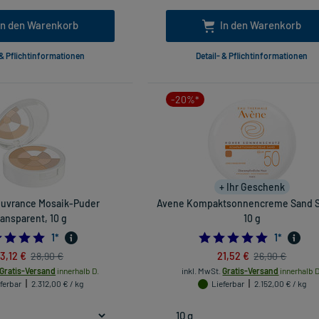
In den Warenkorb
In den Warenkorb
 & Pflichtinformationen
Detail- & Pflichtinformationen
-20%*
+ Ihr Geschenk
uvrance Mosaik-Puder
Avene Kompaktsonnencreme Sand S
ransparent, 10 g
10 g
5.0
5.0
1
*
1
*
3,12 €
21,52 €
28,90 €
26,90 €
Gratis-Versand
innerhalb D.
inkl. MwSt.
Gratis-Versand
innerhalb D
ferbar
2.312,00 € / kg
Lieferbar
2.152,00 € / kg