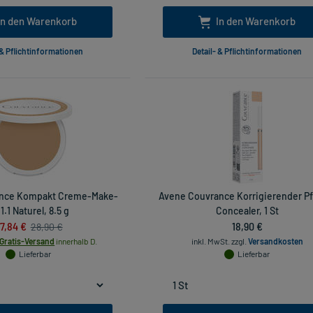
In den Warenkorb
In den Warenkorb
 & Pflichtinformationen
Detail- & Pflichtinformationen
ance Kompakt Creme-Make-
Avene Couvrance Korrigierender Pf
1.1 Naturel, 8.5 g
Concealer, 1 St
7,84 €
18,90 €
28,90 €
Gratis-Versand
innerhalb D.
inkl. MwSt.
zzgl.
Versandkosten
Lieferbar
Lieferbar