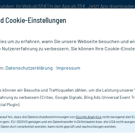
unden: Im Web ab 55€ | In der App ab 35€. Jetzt App downloade
d Cookie-Einstellungen
es um zu erfahren, wann Sie unsere Webseite besuchen und wie
e Nutzererfahrung zu verbessern. Sie können Ihre Cookie-Einste
nlösen
Rezeptur
Aktion %
en:
Datenschutzerklärung
Impressum
s können wir Besuche und Trafficquellen zählen, um die Leistung unsere
up
(20)
fahrung zu verbessern (Criteo, Google Signals, Bing Ads Universal Event 
ial Plugin).
Linie
von Avène ist
korrigierendes Make-up
für empfindliche, z
d gut verträglich, kaschiert sie Unregelmäßigkeiten sanft: Von 
arauf hin, dass die Datenschutzbestimmungen von
Google Analytics
nicht zwingend den E
n gem. EU-DSGVO genügen und ein Datentransfer in Drittstaaten bzw. die USA nicht ausg
 Daten dort verarbeitet werden, kann nicht geprüft und nachvollzogen werden.
uvrance-Produkt passt?