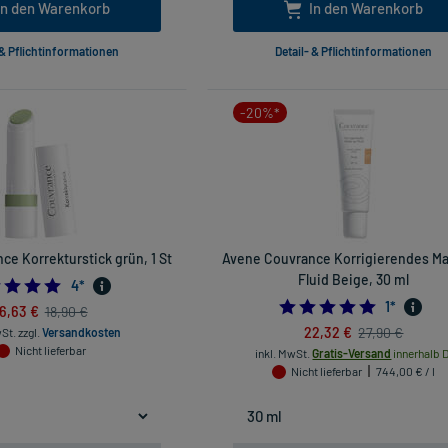
In den Warenkorb
In den Warenkorb
 & Pflichtinformationen
Detail- & Pflichtinformationen
-20%*
e Korrekturstick grün, 1 St
Avene Couvrance Korrigierendes M
Fluid Beige, 30 ml
5.0
4
*
5.0
1
*
16,63 €
18,90 €
22,32 €
27,90 €
wSt.
zzgl.
Versandkosten
Nicht lieferbar
inkl. MwSt.
Gratis-Versand
innerhalb D
Nicht lieferbar
744,00 € / l