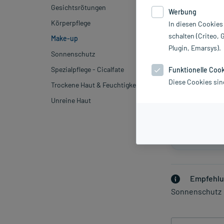
Gesichtsrötungen
Werbung
Körperpflege
In diesen Cookies
Couvrance k
schalten (Criteo, 
Make-up
Fluid
Plugin, Emarsys).
Sonnenschutz
Dermatologi
Spezialpflege - Cicalfate
Funktionelle Coo
empfindlich
Diese Cookies sin
Trockene Haut & Feuchtigkeitspflege
Nuancen.
Unreine Haut
Couvrance 
Für empfind
Empfehlu
Sonnenschutz