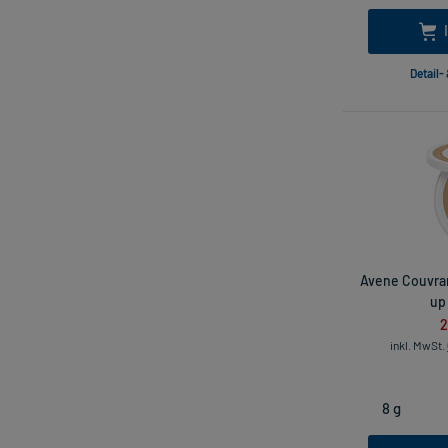
Detail-
Avene Couvr
up 
2
inkl. MwSt.