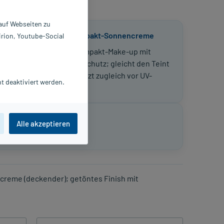
 auf Webseiten zu
Getönte Kompakt-Sonnencreme
irion, Youtube-Social
Getöntes Kompakt-Make-up mit
hohem Lichtschutz; gleicht den Teint
aus und schützt zugleich vor UV-
t deaktiviert werden.
Strahlung.
Alle akzeptieren
creme (deckender); getöntes Finish mit