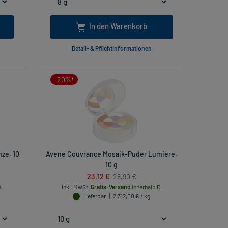
In den Warenkorb
Detail- & Pflichtinformationen
-20%*
ze, 10
Avene Couvrance Mosaik-Puder Lumiere,
10 g
23,12 €
28,90 €
.
inkl. MwSt.
Gratis-Versand
innerhalb D.
Lieferbar
2.312,00 € / kg