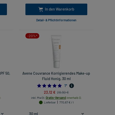
In den Warenkorb
Detail- & Pflichtinformationen
-20%*
PF 50,
Avene Couvrance Korrigierendes Make-up
Fluid Honig, 30 ml
5.0
1
*
23,12 €
28,90 €
.
inkl. MwSt.
Gratis-Versand
innerhalb D.
Lieferbar
770,67 € / l