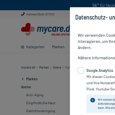
5€*
für Neuk
Hotline 03491-877012
Datenschutz- un
Wir verwenden Cooki
interagieren, um Ihr
Kategorien
Marken
Ratgeber
E-Rezept ei
ändern.
Nähere Information
mycare.de
/
Marken
/
Avene
/
Make-up (20)
Google Analytics
Mit diesen Cookie
Avene Make-
Marken
und Ihre Nutzerer
Avene
Pixel, Youtube-Soc
Die
Couvrance-
Anti-Aging
Hypoallergen un
Wir weisen d
Empfindliche Haut
Haut.
Anforderunge
kann. Wie die
Gesichtsreinigung
Welches Co