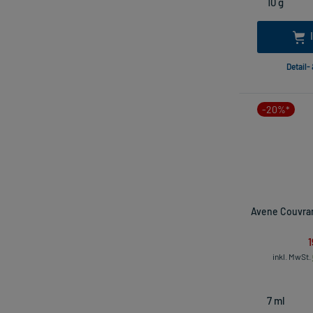
Detail-
-20%*
Avene Couvran
1
inkl. MwSt.