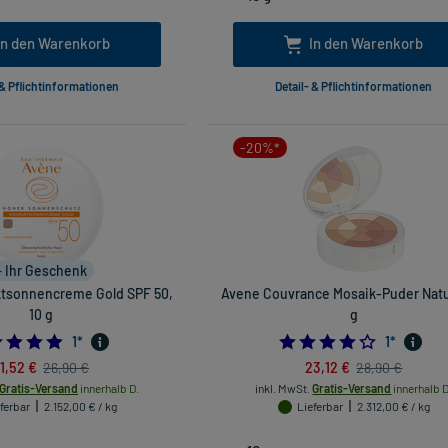
In den Warenkorb
In den Warenkorb
 & Pflichtinformationen
Detail- & Pflichtinformationen
-20%*
+ Ihr Geschenk
tsonnencreme Gold SPF 50,
Avene Couvrance Mosaik-Puder Natur
10 g
g
5.0
4.0
1
*
1
*
1,52 €
23,12 €
26,90 €
28,90 €
Gratis-Versand
innerhalb D.
inkl. MwSt.
Gratis-Versand
innerhalb D
ferbar
2.152,00 € / kg
Lieferbar
2.312,00 € / kg