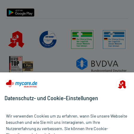
Barrierefreiheitserklärung
Datenschutz- und Cookie-Einstellungen
Wir verwenden Cookies um zu erfahren, wann Sie unsere Webseite
besuchen und wie Sie mit uns interagieren, um Ihre
Nutzererfahrung zu verbessern. Sie können Ihre Cookie-
Alle Preise gelten inkl. MwSt., ggf. zzgl. Versandkosten