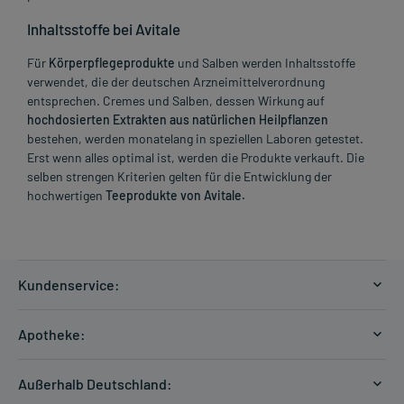
Inhaltsstoffe bei Avitale
Für
Körperpflegeprodukte
und Salben werden Inhaltsstoffe
verwendet, die der deutschen Arzneimittelverordnung
entsprechen. Cremes und Salben, dessen Wirkung auf
hochdosierten Extrakten aus natürlichen Heilpflanzen
bestehen, werden monatelang in speziellen Laboren getestet.
Erst wenn alles optimal ist, werden die Produkte verkauft. Die
selben strengen Kriterien gelten für die Entwicklung der
hochwertigen
Teeprodukte von Avitale.
Kundenservice:
Versandkosten
Apotheke:
Zahlungsarten
Ratgeber
Kontakt
Außerhalb Deutschland:
E-Rezept
FAQ